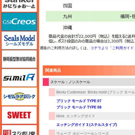
GSIクレオス
シールズモデル
通販のご利用方法の詳しくは、
コチラより「ご利用ガイド
静岡模型協同組合
関連商品
シミラー（similR）
スケール：ノンスケール
シモムラアレック
Becky Customizer
Bricks mold (ブリック モー
ブリック モールド TYPE 07
ブリック モールド TYPE 08
スイート（SWEET）
idola
エッチングガイド
エッチングガイド 3 (ステルスタイプ)
スジボリ堂
ウェーブ
ホビーツールシリーズ