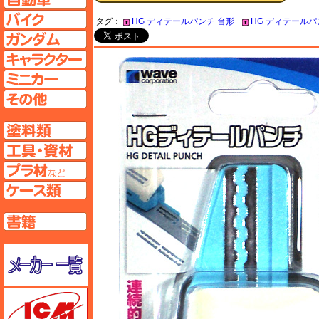
バイクページへ
タグ：
HG ディテールパンチ 台形
HG ディテールパ
ガンダムページへ
キャラクターページへ
ミニカーページへ
その他ページへ
塗料ページへ
工具ページへ
プラ材ページへ
ケースページへ
書籍ページへ
メーカー一覧のページはこちら
ICM