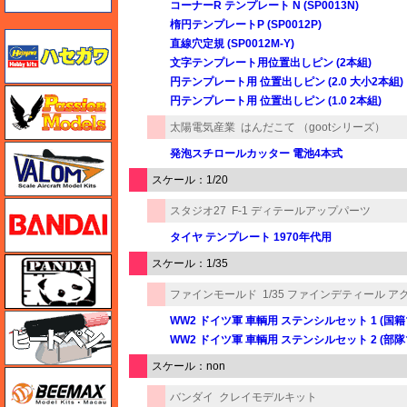
コーナーR テンプレート N (SP0013N)
楕円テンプレートP (SP0012P)
ハセガワ
直線穴定規 (SP0012M-Y)
文字テンプレート用位置出しピン (2本組)
円テンプレート用 位置出しピン (2.0 大小2本組)
ハセガワ
円テンプレート用 位置出しピン (1.0 2本組)
太陽電気産業
はんだこて （gootシリーズ）
バロムモデル
発泡スチロールカッター 電池4本式
スケール：1/20
バンダイ
スタジオ27
F-1 ディテールアップパーツ
タイヤ テンプレート 1970年代用
パンダホビー
スケール：1/35
ファインモールド
1/35 ファインデティール 
ヒートペン（十和田技研・ブレインファクトリー）
WW2 ドイツ軍 車輌用 ステンシルセット 1 (国
WW2 ドイツ軍 車輌用 ステンシルセット 2 (部
スケール：non
BEEMAX
バンダイ
クレイモデルキット