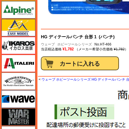
アルパイン
イージーモデル
HG ディテールパンチ 台形 1 (パンチ)
イカロス出版
ウェーブ
ホビーツールシリーズ
No.HT-466
¥1,782
当店税込価格
（メーカー希望小売価格
¥1,782
）
イタレリ
ウインザー＆ニュートン
<
ウェーブ ホビーツールシリーズ HG ディテールパンチ 台
ウェーブ
ウォーマスターズ
エアテックス