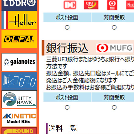
エレール
オルファ
ガイアノーツ
紙でコロコロ
キティホーク
キネテック
ガリレオ出版 グランドパワー