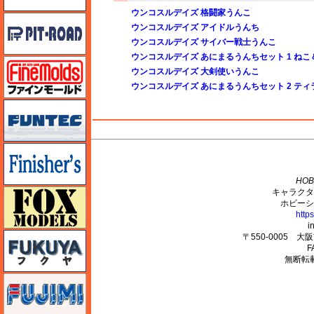
ウンコスルデイズ 格闘家うんこ
ピットロード
ウンコスルデイズ アイドルうんち
ウンコスルデイズ サイバー戦士うんこ
ウンコスルデイズ あにまるうんちセット 1 ねこ
ファインモールド
ウンコスルデイズ 大剣使いうんこ
ウンコスルデイズ あにまるうんちセット 2 テ
funtec（ファンテック）
M's PLUS
フィニッシャーズ
HOB
キャラクタ
フォックスモデル（FOX MODELS）
ホビーシ
http
i
フクヤ
〒550-0005 
F
無断転
フジミ