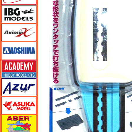
IBG
Avioni-X（アヴィオニクス）
アオシマ
アカデミー
アズール
アスカモデル
アベール