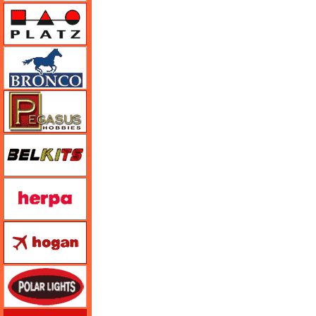
プラッツ
ブロンコモデル（Bronco Models）
ペガサスホビー
BELKITS
ヘルパ（herpa）
ホーガンウイングス
ポーラライツ
ホビージャパン