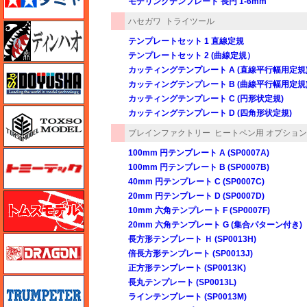
モデリングテンプレート 長円 1-6mm
ハセガワ
トライツール
ディン・ハオ
テンプレートセット 1 直線定規
テンプレートセット 2 (曲線定規）
童友社
カッティングテンプレート A (直線平行幅用定規
カッティングテンプレート B (曲線平行幅用定規
カッティングテンプレート C (円形状定規)
トキソモデル（toxso_model）
カッティングテンプレート D (四角形状定規)
ブレインファクトリー
ヒートペン用 オプショ
100mm 円テンプレート A (SP0007A)
トミーテック
100mm 円テンプレート B (SP0007B)
40mm 円テンプレート C (SP0007C)
20mm 円テンプレート D (SP0007D)
トムスモデル
10mm 六角テンプレート F (SP0007F)
20mm 六角テンプレート G (集合パターン付き)
ドラゴン
長方形テンプレート Ｈ (SP0013H)
倍長方形テンプレート (SP0013J)
正方形テンプレート (SP0013K)
トランペッター
長丸テンプレート (SP0013L)
ラインテンプレート (SP0013M)