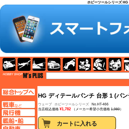
ホビーツールシリーズ HG デ
AFV
飛行機
艦船
自動車
バイク
キャラクター
ガンダム
塗料
TOP
TOPページへ
HG ディテールパンチ 台形 1 (パン
AFV
ウェーブ
ホビーツールシリーズ
No.HT-466
¥1,782
当店税込価格
（メーカー希望小売価格
1,980
）
飛行機ページへ
艦船ページへ
自動車ページへ