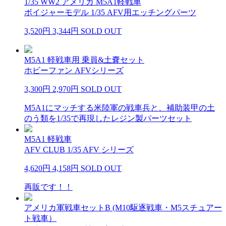
1/35 WW2 アメリカ M5A1軽戦車
ボイジャーモデル 1/35 AFV用エッチングパーツ
3,520円
3,344円
SOLD OUT
M5A1 軽戦車用 乗員&土嚢セット
ホビーファン AFVシリーズ
3,300円
2,970円
SOLD OUT
M5A1にマッチする米陸軍の戦車兵と、補助装甲の土
のう類を1/35で再現したレジン製パーツセット
M5A1 軽戦車
AFV CLUB 1/35 AFV シリーズ
4,620円
4,158円
SOLD OUT
再販です！！
アメリカ軍戦車セットB (M10駆逐戦車・M5スチュアー
ト戦車）