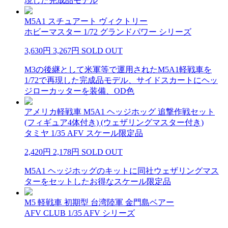
現した完成品モデル
M5A1 スチュアート ヴィクトリー
ホビーマスター 1/72 グランドパワー シリーズ
3,630円
3,267円
SOLD OUT
M3の後継として米軍等で運用されたM5A1軽戦車を
1/72で再現した完成品モデル、サイドスカートにヘッ
ジローカッターを装備、OD色
アメリカ軽戦車 M5A1 ヘッジホッグ 追撃作戦セット
(フィギュア4体付き) (ウェザリングマスター付き)
タミヤ 1/35 AFV スケール限定品
2,420円
2,178円
SOLD OUT
M5A1 ヘッジホッグのキットに同社ウェザリングマス
ターをセットしたお得なスケール限定品
M5 軽戦車 初期型 台湾陸軍 金門島ベアー
AFV CLUB 1/35 AFV シリーズ