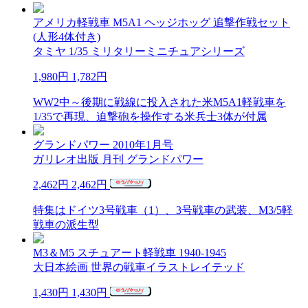
アメリカ軽戦車 M5A1 ヘッジホッグ 追撃作戦セット
(人形4体付き)
タミヤ 1/35 ミリタリーミニチュアシリーズ
1,980円
1,782円
WW2中～後期に戦線に投入された米M5A1軽戦車を
1/35で再現、迫撃砲を操作する米兵士3体が付属
グランドパワー 2010年1月号
ガリレオ出版 月刊 グランドパワー
2,462円
2,462円
特集はドイツ3号戦車（1）、3号戦車の武装、M3/5軽
戦車の派生型
M3＆M5 スチュアート軽戦車 1940-1945
大日本絵画 世界の戦車イラストレイテッド
1,430円
1,430円