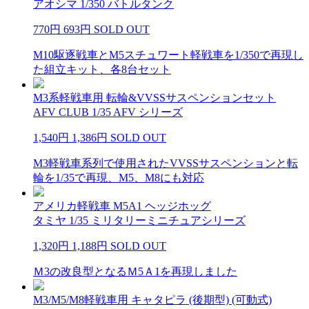
アオシマ 1/350 バトルタンク
770円
693円
SOLD OUT
M10駆逐戦車とM5スチュワート軽戦車を1/350で再現し
た組立キット、各8台セット
M3系軽戦車用 転輪&VVSSサスペンションセット
AFV CLUB 1/35 AFV シリーズ
1,540円
1,386円
SOLD OUT
M3軽戦車系列で使用されたVVSSサスペンションと転
輪を1/35で再現、M5、M8にも対応
アメリカ軽戦車 M5A1 ヘッジホッグ
タミヤ 1/35 ミリタリーミニチュアシリーズ
1,320円
1,188円
SOLD OUT
Ｍ3の改良型となるＭ5Ａ1を再現しました
M3/M5/M8軽戦車用 キャタピラ (後期型) (可動式)