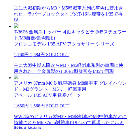
主に大戦初期からM3・M5軽戦車系列の車両に使用さ
れた、ラバーブロックタイプのT-16型履帯を1/35で再
現
T-36E6 金属ストッパー 可動キャタピラ (M5スチュワー
ト/M8自走榴弾砲用)
ブロンコモデル 1/35 AFV アクセサリー シリーズ
1,760円
1,584円
SOLD OUT
主に大戦中期以降からM3・M5軽戦車系列の車両に使
用された、全金属製のT-36E2型履帯を1/35で再現
アメリカ 37mm M6 対戦車砲身 M8装甲車 グレイハウン
ド・M3グラント・M5リー軽戦車用
アベール 1/35 AFV用 砲身パーツ
1,650円
1,568円
SOLD OUT
WW2時のアメリカ製M3・M5軽戦車やM3中戦車などに
搭載されたM6 37mm対戦車砲を1/35で再現したアルミ
製挽き物砲身