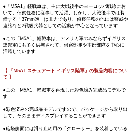
●「M5A1」軽戦車は、主に大戦後半のヨーロッパ戦線にお
いて、偵察任務に従事して活躍、しかし、大戦後半では装
備する「37mm砲」は非力であり、偵察任務の他には警戒や
連絡など2戦級兵器としての活動が中心となっています
●この「M5A1」軽戦車は、アメリカ軍のみならずイギリス
連邦軍にも多く供与されて、偵察部隊や本部部隊を中心に
活躍しています
【 「M5A1 スチュアート イギリス陸軍」の製品内容につい
て 】
●この「M5A1」軽戦車を再現した彩色済み完成品モデルで
す
●彩色済みの完成品モデルですので、パッケージから取り出
して、そのままディスプレイすることができます
●砲塔側面には滑り止め用の「グローサー」を装着している