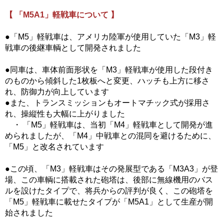
【 「M5A1」軽戦車について 】
●「M5」軽戦車は、アメリカ陸軍が使用していた「M3」軽
戦車の後継車輌として開発されました
●同車は、車体前面形状を「M3」軽戦車が使用した段付き
のものから傾斜した1枚板へと変更、ハッチも上方に移さ
れ、防御力が向上しています
●また、トランスミッションもオートマチック式が採用さ
れ、操縦性も大幅に上がりました
・ 「M5」軽戦車は、当初「M4」軽戦車として開発が進
められましたが、「M4」中戦車との混同を避けるために、
「M5」と改名されています
●この頃、「M3」軽戦車はその発展型である「M3A3」が登
場、この車輌に搭載された砲塔は、後部に無線機用のバス
ルを設けたタイプで、将兵からの評判が良く、この砲塔を
「M5」軽戦車に載せたタイプが「M5A1」として生産が開
始されました