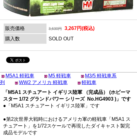
販売価格
3,267円(税込)
3,630円
購入数
SOLD OUT
M5A1 軽戦車
M5 軽戦車
M3/5 軽戦車系
列
WW2 アメリカ 軽戦車
軽戦車
「M5A1 スチュアート イギリス陸軍 （完成品） (ホビーマ
スター 1/72 グランドパワー シリーズ No.HG4903 )」です
●「M5A1 スチュアート イギリス陸軍」です
●第2次世界大戦時におけるアメリカ軍の軽戦車「M5A1 ス
チュアート」を1/72スケールで再現したダイキャスト製完
成品モデルです