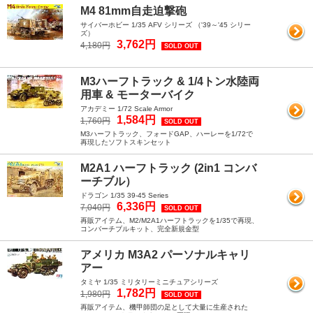
M4 81mm自走迫撃砲
サイバーホビー 1/35 AFV シリーズ （'39～'45 シリー
ズ）
3,762円
4,180円
SOLD OUT
M3ハーフトラック & 1/4トン水陸両
用車 & モーターバイク
アカデミー 1/72 Scale Armor
1,584円
1,760円
SOLD OUT
M3ハーフトラック、フォードGAP、ハーレーを1/72で
再現したソフトスキンセット
M2A1 ハーフトラック (2in1 コンバ
ーチブル）
ドラゴン 1/35 39-45 Series
6,336円
7,040円
SOLD OUT
再販アイテム、M2/M2A1ハーフトラックを1/35で再現、
コンバーチブルキット、完全新規金型
アメリカ M3A2 パーソナルキャリ
アー
タミヤ 1/35 ミリタリーミニチュアシリーズ
1,782円
1,980円
SOLD OUT
再販アイテム、機甲師団の足として大量に生産された