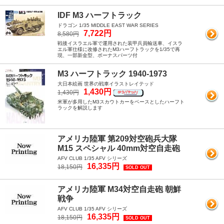
IDF M3 ハーフトラック
ドラゴン 1/35 MIDDLE EAST WAR SERIES
7,722円
8,580円
戦後イスラエル軍で運用された装甲兵員輸送車、イスラ
エル軍仕様に改修されたM3ハーフトラックを1/35で再
現、一部新金型、ボーナスパーツ付
M3 ハーフトラック 1940-1973
大日本絵画 世界の戦車イラストレイテッド
1,430円
1,430円
米軍が多用したM3スカウトカーをベースとしたハーフト
ラックを解説します
アメリカ陸軍 第209対空砲兵大隊
M15 スペシャル 40mm対空自走砲
AFV CLUB 1/35 AFV シリーズ
16,335円
18,150円
SOLD OUT
アメリカ陸軍 M34対空自走砲 朝鮮
戦争
AFV CLUB 1/35 AFV シリーズ
16,335円
18,150円
SOLD OUT