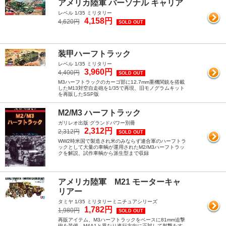
アメリカ陸軍 パーソナル キャリア
レベル 1/35 ミリタリー
4,158円
4,620円
SOLD OUT
装甲ハーフトラック
レベル 1/35 ミリタリー
3,960円
4,400円
SOLD OUT
M3ハーフトラックのカーゴ部に12.7mm重機関銃を搭載
したM13対空自走砲を1/35で再現、旧モノグラムキット
を再販したSSP版
M2/M3 ハーフトラック
ガリレオ出版 グランドパワー別冊
2,312円
2,312円
SOLD OUT
WW2時米国で製造され米のみならず連合軍のハーフトラ
ックとして大量の車輌が運用されたM2/M3ハーフトラッ
クを解説、試作車輌から派生型まで収録
アメリカ陸軍 M21 モーターキャ
リアー
タミヤ 1/35 ミリタリーミニチュアシリーズ
1,782円
1,980円
SOLD OUT
再販アイテム、M3ハーフトラックをベースに81mm迫撃
砲を装備、M4A1と異なり進行方向に正対して射撃をす