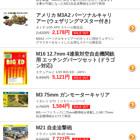
る事が可能になったM21自走迫撃砲を1/35で再現
アメリカ M3A2 パーソナルキャリ
アー (ウェザリングマスター付き)
タミヤ 1/35 AFV スケール限定品
2,178円
2,420円
SOLD OUT
M3A2 パーソナルキャリアーのキットに同社ウェザリン
グマスターをセットしたお得なスケール限定品
M16 12.7mm 4連装対空自走機関銃
用 エッチングパーツセット (ドラゴ
ン対応)
エデュアルド 1/35 BIG ED （AFV）
5,121円
5,390円
SOLD OUT
M3 75mm ガンモーターキャリア
イタレリ 1/72 ミリタリーシリーズ
1,584円
1,760円
SOLD OUT
M3ハーフトラックに75mm榴弾砲を搭載したM3 75mm
自走榴弾砲を1/72で再現
M21 自走迫撃砲
ドラゴン 1/35 39-45 Series
7,722円
8,580円
SOLD OUT