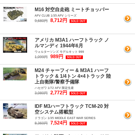
M16 対空自走砲 ミートチョッパー
AFV CLUB 1/35 AFV シリーズ
8,712円
9,680円
SOLD OUT
アメリカ M3A1 ハーフトラック ノ
ルマンディ 1944年6月
ウォルターソンズ モデルキット 999
989円
1,099円
SOLD OUT
M24 チャーフィー & M3A1 ハーフ
トラック & 1/4トン 4×4トラック 陸
上自衛隊/警察予備隊
ハセガワ 1/72 AFV 限定生産
2,772円
3,080円
SOLD OUT
IDF M3ハーフトラック TCM-20 対
空システム搭載型
ドラゴン 1/35 MIDDLE EAST WAR SERIES
7,524円
8,360円
SOLD OUT