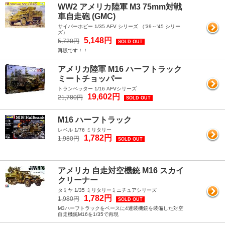
WW2 アメリカ陸軍 M3 75mm対戦
車自走砲 (GMC)
サイバーホビー 1/35 AFV シリーズ （'39～'45 シリー
ズ）
5,148円
5,720円
SOLD OUT
再販です！！
アメリカ陸軍 M16 ハーフトラック
ミートチョッパー
トランペッター 1/16 AFVシリーズ
19,602円
21,780円
SOLD OUT
M16 ハーフトラック
レベル 1/76 ミリタリー
1,782円
1,980円
SOLD OUT
アメリカ 自走対空機銃 M16 スカイ
クリーナー
タミヤ 1/35 ミリタリーミニチュアシリーズ
1,782円
1,980円
SOLD OUT
M3ハーフトラックをベースに4連装機銃を装備した対空
自走機銃M16を1/35で再現