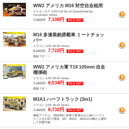
WW2 アメリカ M16 対空自走砲用
ライオンロア 1/35 Full Set of SuperDetail-Up
Conversion Series
7,106円
7,480円
SOLD OUT
M16 多連装銃搭載車 ミートチョッ
パー
ドラゴン 1/35 39-45 Series
7,722円
8,580円
SOLD OUT
再販です！！
WW2 アメリカ軍 T19 105mm 自走
榴弾砲
ドラゴン 1/35 39-45 Series
6,534円
7,260円
SOLD OUT
再販です！
M3A1 ハーフトラック (3in1)
ドラゴン 1/35 39-45 Series
6,732円
7,480円
SOLD OUT
再販アイテム、WW2時に米軍で多用されたM3ハーフト
ラックを1/35で再現、M3、M3A1、M3A2の3種から選択
して作製可能