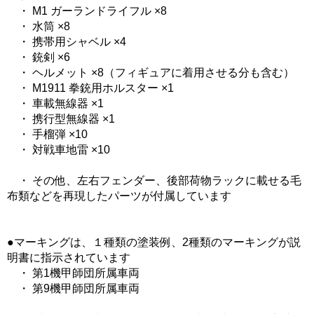
・ M1 ガーランドライフル ×8
・ 水筒 ×8
・ 携帯用シャベル ×4
・ 銃剣 ×6
・ ヘルメット ×8（フィギュアに着用させる分も含む）
・ M1911 拳銃用ホルスター ×1
・ 車載無線器 ×1
・ 携行型無線器 ×1
・ 手榴弾 ×10
・ 対戦車地雷 ×10
・ その他、左右フェンダー、後部荷物ラックに載せる毛
布類などを再現したパーツが付属しています
●マーキングは、１種類の塗装例、2種類のマーキングが説
明書に指示されています
・ 第1機甲師団所属車両
・ 第9機甲師団所属車両