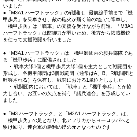
いました
●「M3A1 ハーフトラック」の戦闘は、最前線手前まで「機
甲歩兵」を乗車させ、敵の砲火が届く前の地点で降車し、
「機甲歩兵」は「戦車」の支援を受けながら前進、「M3A1
ハーフトラック」は防御力が弱いため、後方から搭載機銃
を使って支援戦闘を行いました
●「M3A1 ハーフトラック」は、機甲師団内の歩兵部隊であ
る「機甲歩兵」に配備されました
・ 戦車大隊1個と機甲歩兵大隊1個を主力として戦闘団を
形成し、各機甲師団は3個戦闘団（通常はA、B、R戦闘団と
呼称される）を保有し、戦闘における1単位としました
・ 戦闘団内においては、「戦車」と「機甲歩兵」とが協
力し合い、お互いの欠点を補う「諸兵連合」を形成してい
ました
●「M3 ハーフトラック」と「M3A1 ハーフトラック」は、
「機甲歩兵」の足となり、北アフリカからヨーロッパへと
駆け回り、連合軍の勝利の礎の元となったのです