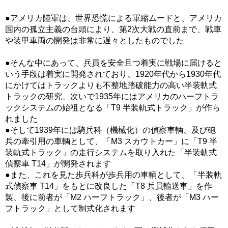
●アメリカ陸軍は、世界恐慌による軍縮ムードと、アメリカ
国内の孤立主義の台頭により、第2次大戦の直前まで、戦車
や装甲車両の開発は非常に遅々としたものでした
●そんな中にあって、兵員を安全且つ着実に戦場に届けると
いう手段は着実に開発されており、1920年代から1930年代
にかけてはトラックよりも不整地踏破能力の高い半装軌式
トラックの研究、次いで1935年にはアメリカのハーフトラ
ックシステムの始祖となる「T9 半装軌式トラック」が作ら
れました
●そして1939年には騎兵科（機械化）の偵察車輌、及び砲
兵の牽引用の車輌として、「M3 スカウトカー」に「T9 半
装軌式トラック」の走行システムを取り入れた「半装軌式
偵察車 T14」が開発されます
●また、これを見た歩兵科が歩兵用の車輌として、「半装軌
式偵察車 T14」をもとに改良した「T8 兵員輸送車」を作
製、後に前者が「M2 ハーフトラック」、後者が「M3 ハー
フトラック」として制式化されます