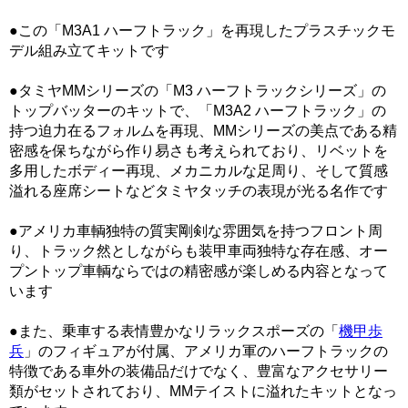
●この「M3A1 ハーフトラック」を再現したプラスチックモ
デル組み立てキットです
●タミヤMMシリーズの「M3 ハーフトラックシリーズ」の
トップバッターのキットで、「M3A2 ハーフトラック」の
持つ迫力在るフォルムを再現、MMシリーズの美点である精
密感を保ちながら作り易さも考えられており、リベットを
多用したボディー再現、メカニカルな足周り、そして質感
溢れる座席シートなどタミヤタッチの表現が光る名作です
●アメリカ車輌独特の質実剛剣な雰囲気を持つフロント周
り、トラック然としながらも装甲車両独特な存在感、オー
プントップ車輌ならではの精密感が楽しめる内容となって
います
●また、乗車する表情豊かなリラックスポーズの「
機甲歩
兵
」のフィギュアが付属、アメリカ軍のハーフトラックの
特徴である車外の装備品だけでなく、豊富なアクセサリー
類がセットされており、MMテイストに溢れたキットとなっ