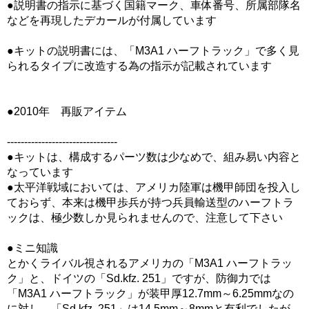
●説明書の指示に基づく国籍マーク、車体番号、所属部隊名
などを再現したデカールが付属しています
●キットの説明書には、「M3A1 ハーフトラック」で多く見
られるタイプに改造する為の指示が記載されています
●2010年 再販アイテム
--------------------------------
●キットは、構成するパーツ数は少なめで、組み易い内容と
なっています
●太平洋戦域においては、アメリカ陸軍は機甲師団を投入し
ておらず、本来は機甲歩兵が持つ兵員輸送型のハーフトラ
ックは、極少数しか見られませんので、注意して下さい
●ミニ知識
とかくライバル視されるアメリカの「M3A1 ハーフトラッ
ク」と、ドイツの「Sd.kfz. 251」ですが、防御力では
「M3A1 ハーフトラック」が装甲厚12.7mm～6.25mmなの
に対し、「Sd.kfz. 251」は14.5mm～8mmと有利でしたが、