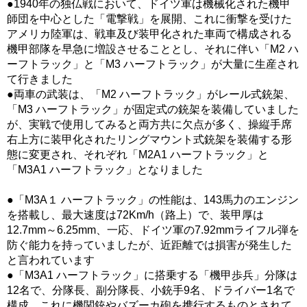
●1940年の独仏戦において、ドイツ軍は機械化された機甲
師団を中心とした「電撃戦」を展開、これに衝撃を受けた
アメリカ陸軍は、戦車及び装甲化された車両で構成される
機甲部隊を早急に増設させることとし、それに伴い「M2 ハ
ーフトラック」と「M3 ハーフトラック」が大量に生産され
て行きました
●両車の武装は、「M2 ハーフトラック」がレール式銃架、
「M3 ハーフトラック」が固定式の銃架を装備していました
が、実戦で使用してみると両方共に欠点が多く、操縦手席
右上方に装甲化されたリングマウント式銃架を装備する形
態に変更され、それぞれ「M2A1 ハーフトラック」と
「M3A1 ハーフトラック」となりました
●「M3A１ ハーフトラック」の性能は、143馬力のエンジン
を搭載し、最大速度は72Km/h（路上）で、装甲厚は
12.7mm～6.25mm、一応、ドイツ軍の7.92mmライフル弾を
防ぐ能力を持っていましたが、近距離では損害が発生した
と言われています
●「M3A1 ハーフトラック」に搭乗する「機甲歩兵」分隊は
12名で、分隊長、副分隊長、小銃手9名、ドライバー1名で
構成、これに機関銃やバズーカ砲を携行するものとされて