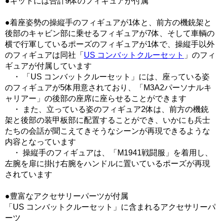
●キットには合計9体のフィギュアが付属
●着座姿勢の操縦手のフィギュアが1体と、前方の機銃架と
後部のキャビン部に乗せるフィギュアが7体、そして車輌の
横で行軍しているポーズのフィギュアが1体で、操縦手以外
のフィギュアは同社「
US コンバットクルーセット
」のフィ
ギュアが付属しています
・ 「US コンバットクルーセット」には、座っている姿
のフィギュアが5体用意されており、「M3A2パーソナルキ
ャリアー」の後部の座席に座らせることができます
・ また、立っている姿のフィギュア2体は、前方の機銃
架と後部の装甲板部に配置することができ、いかにも兵士
たちの会話が聞こえてきそうなシーンが再現できるような
内容となっています
・ 操縦手のフィギュアは、「M1941戦闘服」を着用し、
左腕を扉に掛け右腕をハンドルに置いているポーズが再現
されています
●豊富なアクセサリーパーツが付属
「US コンバットクルーセット」に含まれるアクセサリーパ
ーツ