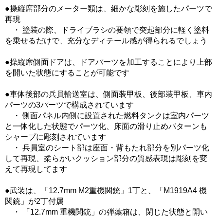
●操縦席部分のメーター類は、細かな彫刻を施したパーツで
再現
・ 塗装の際、ドライブラシの要領で突起部分に軽く塗料
を乗せるだけで、充分なディテール感が得られるでしょう
●操縦席側面ドアは、ドアパーツを加工することにより上部
を開いた状態にすることが可能です
●車体後部の兵員輸送室は、側面装甲板、後部装甲板、車内
パーツの3パーツで構成されています
・ 側面パネル内側に設置された燃料タンクは室内パーツ
と一体化した状態でパーツ化、床面の滑り止めパターンも
シャープに彫刻されています
・ 兵員室のシート部は座面・背もたれ部分を別パーツ化
して再現、柔らかいクッション部分の質感表現は彫刻を変
えて再現してます
●武装は、「12.7mm M2重機関銃」1丁と、「M1919A4 機
関銃」が2丁付属
・ 「12.7mm 重機関銃」の弾薬箱は、閉じた状態と開い