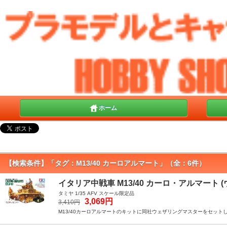
ホーム
【検索条件】「タグ：M13/40 カーロアルマート」（全：6件）
イタリア中戦車 M13/40 カーロ・アルマート
タミヤ 1/35 AFV スケール限定品
3,069円
3,410円
M13/40カーロアルマートのキットに同社ウェザリングマスターをセット