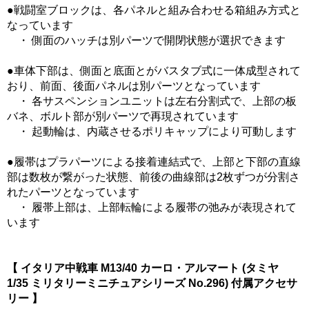
●戦闘室ブロックは、各パネルと組み合わせる箱組み方式と
なっています
・ 側面のハッチは別パーツで開閉状態が選択できます
●車体下部は、側面と底面とがバスタブ式に一体成型されて
おり、前面、後面パネルは別パーツとなっています
・ 各サスペンションユニットは左右分割式で、上部の板
バネ、ボルト部が別パーツで再現されています
・ 起動輪は、内蔵させるポリキャップにより可動します
●履帯はプラパーツによる接着連結式で、上部と下部の直線
部は数枚が繋がった状態、前後の曲線部は2枚ずつが分割さ
れたパーツとなっています
・ 履帯上部は、上部転輪による履帯の弛みが表現されて
います
【 イタリア中戦車 M13/40 カーロ・アルマート (タミヤ
1/35 ミリタリーミニチュアシリーズ No.296) 付属アクセサ
リー 】