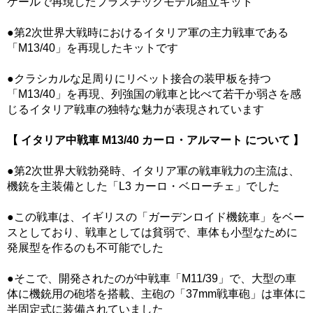
ケールで再現したプラスチックモデル組立キット
●第2次世界大戦時におけるイタリア軍の主力戦車である
「M13/40」を再現したキットです
●クラシカルな足周りにリベット接合の装甲板を持つ
「M13/40」を再現、列強国の戦車と比べて若干か弱さを感
じるイタリア戦車の独特な魅力が表現されています
【 イタリア中戦車 M13/40 カーロ・アルマート について 】
●第2次世界大戦勃発時、イタリア軍の戦車戦力の主流は、
機銃を主装備とした「L3 カーロ・ベローチェ」でした
●この戦車は、イギリスの「ガーデンロイド機銃車」をベー
スとしており、戦車としては貧弱で、車体も小型なために
発展型を作るのも不可能でした
●そこで、開発されたのが中戦車「M11/39」で、大型の車
体に機銃用の砲塔を搭載、主砲の「37mm戦車砲」は車体に
半固定式に装備されていました