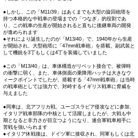
●しかし、この「M11/39」はあくまでも大型の旋回砲塔を
持つ本格的な中戦車の登場までの「つなぎ」的役割であ
り、この戦車の生産が開始されると直ちに後継車両の開発
が進められます
●それにより誕生したのが「M13/40」で、1940年から生産
が開始され、大型砲塔に「47mm戦車砲」を搭載、副武装と
して機銃を3丁もしくは4丁を装備していました
●この「M13/40」は、車体構造がリベット接合で、被弾時
の衝撃に弱く、また、車体側面の乗降用ハッチは大きなウ
ィークポイントでしたが、搭載する「47mm戦車砲」は当時
の戦車砲としては強力で、対峙するイギリス戦車に脅威を
与えました
●同車は、北アフリカ戦、ユーゴスラビア侵攻などに参加、
イタリア戦車部隊の中核として活躍しましたが、大戦も中
期となると非力さが目立つようになり、連合軍戦車相手に
苦戦を強いられます
●イタリア休戦後は、ドイツ軍に接収され、同軍もしくは北