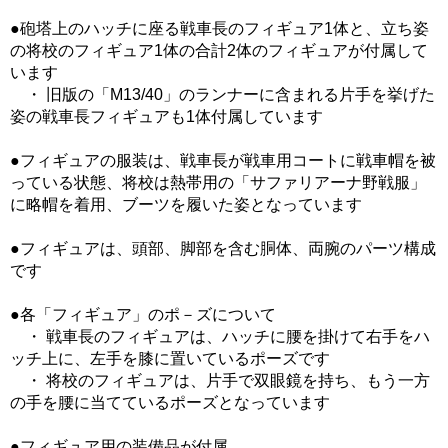
●砲塔上のハッチに座る戦車長のフィギュア1体と、立ち姿
の将校のフィギュア1体の合計2体のフィギュアが付属して
います
・ 旧版の「M13/40」のランナーに含まれる片手を挙げた
姿の戦車長フィギュアも1体付属しています
●フィギュアの服装は、戦車長が戦車用コートに戦車帽を被
っている状態、将校は熱帯用の「サファリアーナ野戦服」
に略帽を着用、ブーツを履いた姿となっています
●フィギュアは、頭部、脚部を含む胴体、両腕のパーツ構成
です
●各「フィギュア」のポ－ズについて
・ 戦車長のフィギュアは、ハッチに腰を掛けて右手をハ
ッチ上に、左手を膝に置いているポーズです
・ 将校のフィギュアは、片手で双眼鏡を持ち、もう一方
の手を腰に当てているポーズとなっています
●フィギュア用の装備品が付属