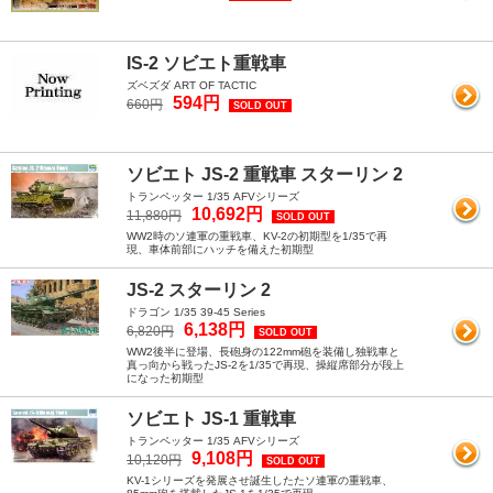
IS-2 ソビエト重戦車
ズベズダ ART OF TACTIC
594円
660円
SOLD OUT
ソビエト JS-2 重戦車 スターリン 2
トランペッター 1/35 AFVシリーズ
10,692円
11,880円
SOLD OUT
WW2時のソ連軍の重戦車、KV-2の初期型を1/35で再
現、車体前部にハッチを備えた初期型
JS-2 スターリン 2
ドラゴン 1/35 39-45 Series
6,138円
6,820円
SOLD OUT
WW2後半に登場、長砲身の122mm砲を装備し独戦車と
真っ向から戦ったJS-2を1/35で再現、操縦席部分が段上
になった初期型
ソビエト JS-1 重戦車
トランペッター 1/35 AFVシリーズ
9,108円
10,120円
SOLD OUT
KV-1シリーズを発展させ誕生したたソ連軍の重戦車、