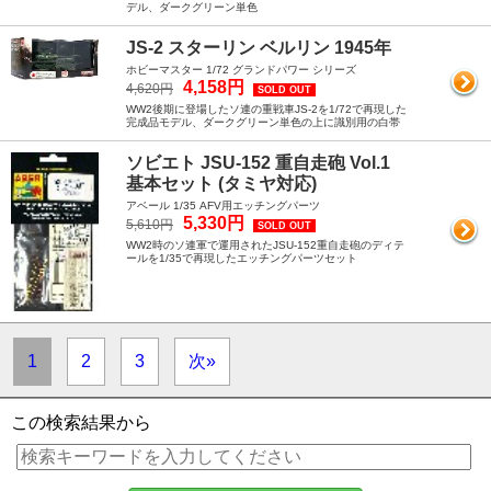
デル、ダークグリーン単色
JS-2 スターリン ベルリン 1945年
ホビーマスター 1/72 グランドパワー シリーズ
4,158円
4,620円
SOLD OUT
WW2後期に登場したソ連の重戦車JS-2を1/72で再現した
完成品モデル、ダークグリーン単色の上に識別用の白帯
ソビエト JSU-152 重自走砲 Vol.1
基本セット (タミヤ対応)
アベール 1/35 AFV用エッチングパーツ
5,330円
5,610円
SOLD OUT
WW2時のソ連軍で運用されたJSU-152重自走砲のディテ
ールを1/35で再現したエッチングパーツセット
1
2
3
次»
この検索結果から