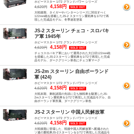
ホビーマスター 1/72 グランドパワー シリーズ
4,158円
4,620円
SOLD OUT
大戦後期、タイガーやパンターシリーズに対抗すべく
122mm砲を搭載したJS-2 スターリン重戦車を1/72で再
現した完成品モデル、冬季迷彩塗装
JS-2 スターリン チェコ・スロバキ
ア軍 1945年
ホビーマスター 1/72 グランドパワー シリーズ
4,158円
4,620円
SOLD OUT
チェコスロバキア軍において運用された大口径122mm砲
を搭載したJS-2スターリン重戦車を1/72で再現した完成
品モデル、ダークグリーン単色にチェコ軍マーク
JS-2m スターリン 自由ポーランド
軍 (424)
ホビーマスター 1/72 グランドパワー シリーズ
4,158円
4,620円
SOLD OUT
大戦末期、東欧諸国の先頭に立ち独戦車を駆逐したJS-
2mスターリン重戦車を1/72で再現した完成品モデル、自
由ポーランド軍所属、ダークグリーン単色
JS-2 スターリン 中国人民解放軍
ホビーマスター 1/72 グランドパワー シリーズ
4,158円
4,620円
SOLD OUT
大戦後期に登場した、戦後中国人民解放軍へ配備された
ソ連の重戦車JS-2スターリンを1/72で再現した完成品モ