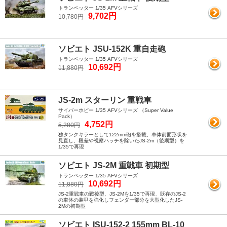
トランペッター 1/35 AFVシリーズ
9,702円
10,780円
ソビエト JSU-152K 重自走砲
トランペッター 1/35 AFVシリーズ
10,692円
11,880円
JS-2m スターリン 重戦車
サイバーホビー 1/35 AFVシリーズ （Super Value
Pack）
4,752円
5,280円
独タンクキラーとして122mm砲を搭載、車体前面形状を
見直し、段差や視察ハッチを除いたJS-2m（後期型）を
1/35で再現
ソビエト JS-2M 重戦車 初期型
トランペッター 1/35 AFVシリーズ
10,692円
11,880円
JS-2重戦車の戦後型、JS-2Mを1/35で再現、既存のJS-2
の車体の装甲を強化しフェンダー部分を大型化したJS-
2Mの初期型
ソビエト ISU-152-2 155mm BL-10