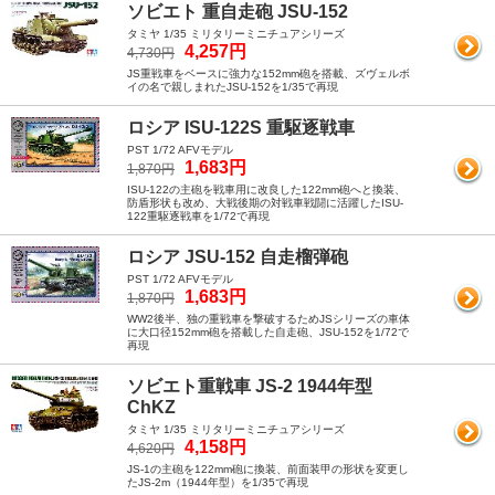
ソビエト 重自走砲 JSU-152
タミヤ 1/35 ミリタリーミニチュアシリーズ
4,257円
4,730円
JS重戦車をベースに強力な152mm砲を搭載、ズヴェルボ
イの名で親しまれたJSU-152を1/35で再現
ロシア ISU-122S 重駆逐戦車
PST 1/72 AFVモデル
1,683円
1,870円
ISU-122の主砲を戦車用に改良した122mm砲へと換装、
防盾形状も改め、大戦後期の対戦車戦闘に活躍したISU-
122重駆逐戦車を1/72で再現
ロシア JSU-152 自走榴弾砲
PST 1/72 AFVモデル
1,683円
1,870円
WW2後半、独の重戦車を撃破するためJSシリーズの車体
に大口径152mm砲を搭載した自走砲、JSU-152を1/72で
再現
ソビエト重戦車 JS-2 1944年型
ChKZ
タミヤ 1/35 ミリタリーミニチュアシリーズ
4,158円
4,620円
JS-1の主砲を122mm砲に換装、前面装甲の形状を変更し
たJS-2m（1944年型）を1/35で再現