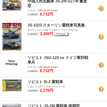
中国人民志願軍 JS-2m UZTM 量産
型
ドラゴン 1/35 39-45 Series
6,732円
7,480円
JS-1/2/3 スターリン重戦車写真集
ホビージャパン HJ ミリタリー フォトアルバム
3,300円
3,300円
ソビエト JSU-122 vs ドイツ軍対戦
車兵
ドラゴン 1/35 39-45 Series
6,732円
7,480円
ソビエト IS-2 重戦車
イタレリ 1/72 ミリタリーシリーズ
2,376円
2,640円
ソビエト JS-2M 重戦車 後期型