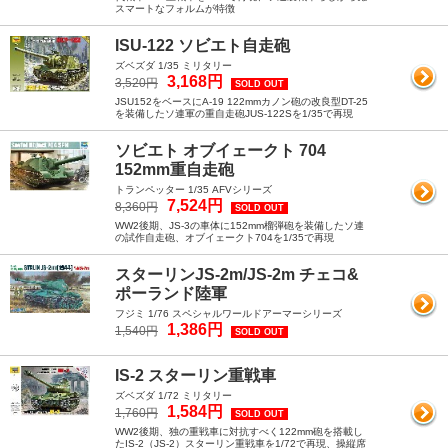
スマートなフォルムが特徴
ISU-122 ソビエト自走砲
ズベズダ 1/35 ミリタリー
3,168円
3,520円
SOLD OUT
JSU152をベースにA-19 122mmカノン砲の改良型DT-25
を装備したソ連軍の重自走砲JUS-122Sを1/35で再現
ソビエト オブイェークト 704
152mm重自走砲
トランペッター 1/35 AFVシリーズ
7,524円
8,360円
SOLD OUT
WW2後期、JS-3の車体に152mm榴弾砲を装備したソ連
の試作自走砲、オブイェークト704を1/35で再現
スターリンJS-2m/JS-2m チェコ&
ポーランド陸軍
フジミ 1/76 スペシャルワールドアーマーシリーズ
1,386円
1,540円
SOLD OUT
IS-2 スターリン重戦車
ズベズダ 1/72 ミリタリー
1,584円
1,760円
SOLD OUT
WW2後期、独の重戦車に対抗すべく122mm砲を搭載し
たIS-2（JS-2）スターリン重戦車を1/72で再現、操縦席