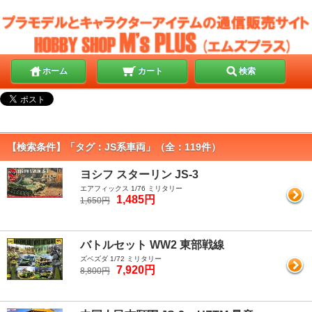
ホーム
カート
検索
【検索条件】「タグ：JS系車両」（全：119件）
ヨシフ スターリン JS-3
エアフィックス 1/76 ミリタリー
1,485円
1,650円
バトルセット WW2 東部戦線
ズベズダ 1/72 ミリタリー
7,920円
8,800円