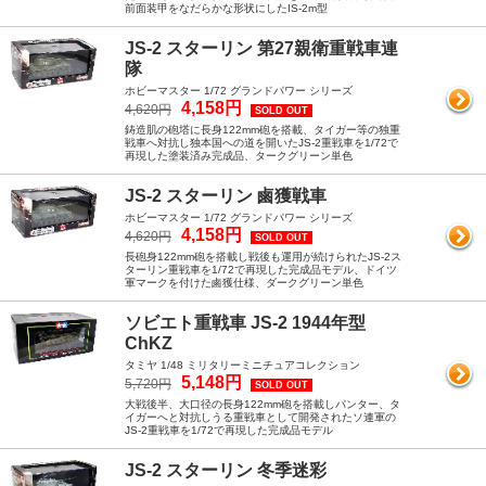
前面装甲をなだらかな形状にしたIS-2m型
JS-2 スターリン 第27親衛重戦車連
隊
ホビーマスター 1/72 グランドパワー シリーズ
4,158円
4,620円
SOLD OUT
鋳造肌の砲塔に長身122mm砲を搭載、タイガー等の独重
戦車へ対抗し独本国への道を開いたJS-2重戦車を1/72で
再現した塗装済み完成品、タークグリーン単色
JS-2 スターリン 鹵獲戦車
ホビーマスター 1/72 グランドパワー シリーズ
4,158円
4,620円
SOLD OUT
長砲身122mm砲を搭載し戦後も運用が続けられたJS-2ス
ターリン重戦車を1/72で再現した完成品モデル、ドイツ
軍マークを付けた鹵獲仕様、ダークグリーン単色
ソビエト重戦車 JS-2 1944年型
ChKZ
タミヤ 1/48 ミリタリーミニチュアコレクション
5,148円
5,720円
SOLD OUT
大戦後半、大口径の長身122mm砲を搭載しパンター、タ
イガーへと対抗しうる重戦車として開発されたソ連軍の
JS-2重戦車を1/72で再現した完成品モデル
JS-2 スターリン 冬季迷彩