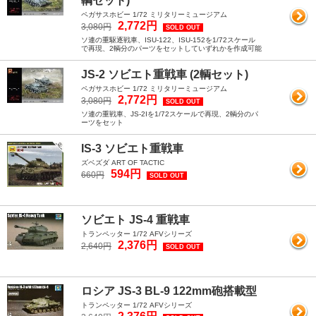
輌セット)
ペガサスホビー 1/72 ミリタリーミュージアム
2,772円
3,080円
SOLD OUT
ソ連の重駆逐戦車、ISU-122、ISU-152を1/72スケール
で再現、2輌分のパーツをセットしていずれかを作成可能
JS-2 ソビエト重戦車 (2輌セット)
ペガサスホビー 1/72 ミリタリーミュージアム
2,772円
3,080円
SOLD OUT
ソ連の重戦車、JS-2Iを1/72スケールで再現、2輌分のパ
ーツをセット
IS-3 ソビエト重戦車
ズベズダ ART OF TACTIC
594円
660円
SOLD OUT
ソビエト JS-4 重戦車
トランペッター 1/72 AFVシリーズ
2,376円
2,640円
SOLD OUT
ロシア JS-3 BL-9 122mm砲搭載型
トランペッター 1/72 AFVシリーズ