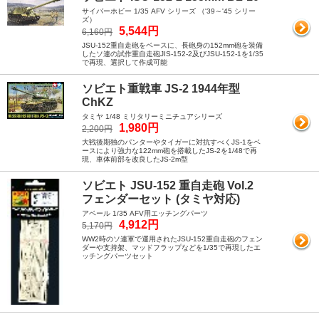
サイバーホビー 1/35 AFV シリーズ （'39～'45 シリー
ズ）
5,544円
6,160円
JSU-152重自走砲をベースに、長砲身の152mm砲を装備
したソ連の試作重自走砲JIS-152-2及びJSU-152-1を1/35
で再現、選択して作成可能
ソビエト重戦車 JS-2 1944年型
ChKZ
タミヤ 1/48 ミリタリーミニチュアシリーズ
1,980円
2,200円
大戦後期独のパンターやタイガーに対抗すべくJS-1をベ
ースにより強力な122mm砲を搭載したJS-2を1/48で再
現、車体前部を改良したJS-2m型
ソビエト JSU-152 重自走砲 Vol.2
フェンダーセット (タミヤ対応)
アベール 1/35 AFV用エッチングパーツ
4,912円
5,170円
WW2時のソ連軍で運用されたJSU-152重自走砲のフェン
ダーや支持架、マッドフラップなどを1/35で再現したエ
ッチングパーツセット