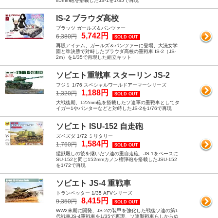
85mm砲を搭載したJS-1を1/35で再現
IS-2 プラウダ高校
プラッツ ガールズ＆パンツァー
5,742円
6,380円
SOLD OUT
再販アイテム、ガールズ＆パンツァーに登場、大洗女学
園と準決勝で対峙したプラウダ高校の重戦車 IS-2（JS-
2m）を1/35で再現した組立キット
ソビエト重戦車 スターリン JS-2
フジミ 1/76 スペシャルワールドアーマーシリーズ
1,188円
1,320円
SOLD OUT
大戦後期、122mm砲を搭載したソ連軍の重戦車としてタ
イガー1やパンターなどと対峙したJS-2を1/76で再現
ソビエト ISU-152 自走砲
ズベズダ 1/72 ミリタリー
1,584円
1,760円
SOLD OUT
猛獣殺しの後を継いだソ連の重自走砲、JS-1をベースに
SU-152と同じ152mmカノン榴弾砲を搭載したJSU-152
を1/72で再現
ソビエト JS-4 重戦車
トランペッター 1/35 AFVシリーズ
8,415円
9,350円
SOLD OUT
WW2末期に開発、JS-2の装甲を強化した戦後ソ連の第1
代戦車JS-4重戦車を1/35で再現、ソ連製戦車らしからぬ