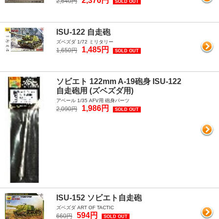
2,376円
2,640円
SOLD OUT
ISU-122 自走砲
ズベズダ 1/72 ミリタリー
1,485円
1,650円
SOLD OUT
ソビエト 122mm A-19砲身 ISU-122
自走砲用 (ズベズダ用)
アベール 1/35 AFV用 砲身パーツ
1,986円
2,090円
SOLD OUT
ISU-152 ソビエト自走砲
ズベズダ ART OF TACTIC
594円
660円
SOLD OUT