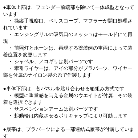
●車体上部は、フェンダー前端部を除いて一体成型となって
います
・ 操縦手視察口、ペリスコープ、マフラーが開口処理さ
れています
・ エンジングリルの吸気口のメッシュはモールドにて再
現
・ 前照灯とホーンは、再現する塗装例の車両によって装
着位置を変更します
・ シャベル、ノコギリは別パーツです
・ 牽引ワイヤーは、アイの部分がプラパーツ、ワイヤー
部を付属のナイロン製の糸で作製します
●車体下部は、各パネルを貼り合わせる箱組み方式です
・ 模型に重量感を与える金属のウエイトが付属、その装
着を選択できます
・ サスペンションアームは別パーツです
・ 起動輪は内蔵させるポリキャップにより可動します
●履帯は、プラパーツによる一部連結式履帯が付属していま
す