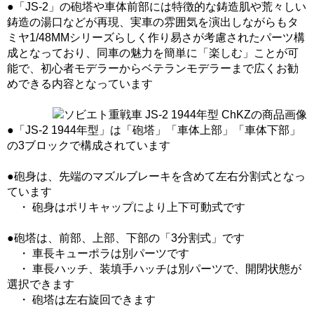
●「JS-2」の砲塔や車体前部には特徴的な鋳造肌や荒々しい
鋳造の湯口などが再現、実車の雰囲気を演出しながらもタ
ミヤ1/48MMシリーズらしく作り易さが考慮されたパーツ構
成となっており、同車の魅力を簡単に「楽しむ」ことが可
能で、初心者モデラーからベテランモデラーまで広くお勧
めできる内容となっています
●「JS-2 1944年型」は「砲塔」「車体上部」「車体下部」
の3ブロックで構成されています
●砲身は、先端のマズルブレーキを含めて左右分割式となっ
ています
・ 砲身はポリキャップにより上下可動式です
●砲塔は、前部、上部、下部の「3分割式」です
・ 車長キューポラは別パーツです
・ 車長ハッチ、装填手ハッチは別パーツで、開閉状態が
選択できます
・ 砲塔は左右旋回できます