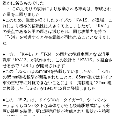
遥かに劣るものでした
・ この足周りの故障により放棄される車両は、撃破され
た量を上回りました
●このため、重量を軽くしたタイプの「KV-1S」が登場、こ
れにより機械的信頼性は大きく向上しましたが、「KV-1」
の美点である装甲の厚さは減じられ、同じ攻撃力を持つ
「T-34」を考慮すると存在意義が問われることとなりまし
た
●一方、「KV-1」と「T-34」の両方の後継車両となる汎用
戦車「KV-13」が試作され、この設計と「KV-1S」を融合さ
せる形で「JS-1」が開発されます
●この「JS-1」は85mm砲を搭載していましたが、「T-34」
の85mm砲搭載型が開発されたことと、85mm砲ではドイツ
軍の重戦車に対抗できないことにより、搭載砲を122mm砲
に換装した「JS-2」が1943年12月に登場しました
●この「JS-2」は、ドイツ軍の「タイガー1」や「パンタ
ー」よりもコンパクトな車体ながらも後輪駆動式により分
厚い装甲を装備、更に避弾経始が考慮された形状から強靭