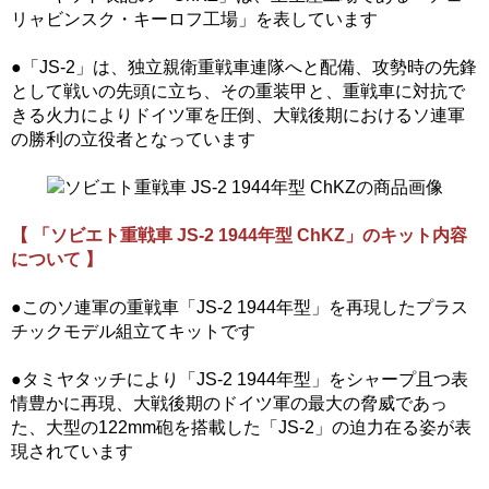
リャビンスク・キーロフ工場」を表しています
●「JS-2」は、独立親衛重戦車連隊へと配備、攻勢時の先鋒
として戦いの先頭に立ち、その重装甲と、重戦車に対抗で
きる火力によりドイツ軍を圧倒、大戦後期におけるソ連軍
の勝利の立役者となっています
【 「ソビエト重戦車 JS-2 1944年型 ChKZ」のキット内容
について 】
●このソ連軍の重戦車「JS-2 1944年型」を再現したプラス
チックモデル組立てキットです
●タミヤタッチにより「JS-2 1944年型」をシャープ且つ表
情豊かに再現、大戦後期のドイツ軍の最大の脅威であっ
た、大型の122mm砲を搭載した「JS-2」の迫力在る姿が表
現されています