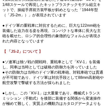
1/48スケールで再現したキットプラスチックモデル組立キ
ットで、操縦手席前方装甲板が斜めとなった「1944年型
（「JS-2m」）」が表現されています
●ドイツ軍の重戦車に対抗するために、巨大な122mm砲を
装備した迫力在る姿を再現、コンパクトな車体に長大な主
砲を載せた、ロシア的合理性の象徴的なフォルムが表現さ
れた内容となっています
【 「JS-2」について 】
●ソ連軍は独ソ戦の開戦時、重戦車として「KV-1」を装備
し、同車は当時としては破格の防御力を誇っていました
●その防御力は当時のドイツ軍の戦車砲、対戦車砲では貫通
が不可能であり、ドイツ軍は対抗手段として88mm高射砲や
航空攻撃で撃破する方法が採られました
●しかし、この「KV-1」は大重量であり、機械式トランス
ミッション（手動式）を後部に装備する関係から変速操作
が極めて難しく、実質上の機動力はカタログデータよりも