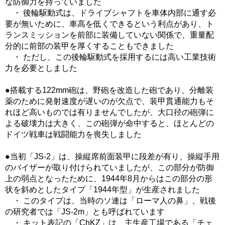
な防御力を持っていました
・ 後輪駆動式は、ドライブシャフトを車体内部に通す必
要が無いために、車高を低くできるという利点があり、ト
ランスミッションを前部に装備していない関係で、重量配
分的に前部の装甲を厚くすることもできました
・ ただし、この後輪駆動式を採用するには高い工業技術
力を必要としました
●搭載する122mm砲は、野砲を改造した砲であり、分離装
薬のために発射速度が遅いのが欠点で、装甲貫通能力もそ
れほど高いものでは有りませんでしたが、大口径の砲弾に
よる破壊力は大きく、この砲弾が命中すると、ほとんどの
ドイツ戦車は戦闘能力を喪失しました
●当初「JS-2」は、操縦席前面装甲に段差が有り、操縦手用
のバイザーが取り付けられていましたが、この部分が防御
上の弱点となったために、1944年8月からはこの部分の形
状を斜めとしたタイプ「1944年型」が生産されました
・ このタイプは、当時のソ連は「ローマ人の鼻」、戦後
の研究者では「JS-2m」とも呼ばれています
・ キット表記の「ChKZ」は、主生産工場である「チェ