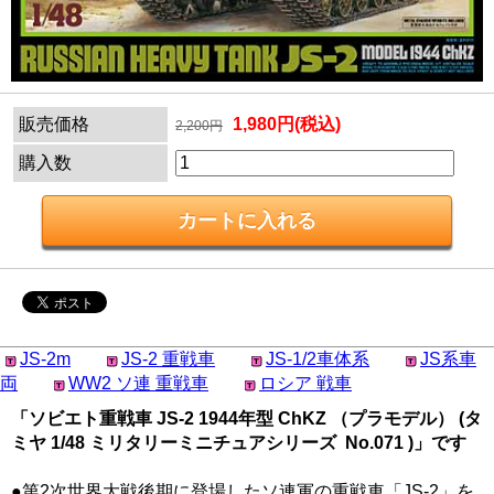
販売価格
1,980円(税込)
2,200円
購入数
JS-2m
JS-2 重戦車
JS-1/2車体系
JS系車
両
WW2 ソ連 重戦車
ロシア 戦車
「ソビエト重戦車 JS-2 1944年型 ChKZ （プラモデル） (タ
ミヤ 1/48 ミリタリーミニチュアシリーズ No.071 )」です
●第2次世界大戦後期に登場したソ連軍の重戦車「JS-2」を