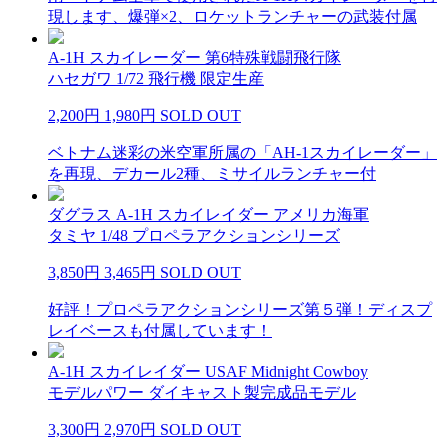
現します、爆弾×2、ロケットランチャーの武装付属
A-1H スカイレーダー 第6特殊戦闘飛行隊
ハセガワ 1/72 飛行機 限定生産
2,200円
1,980円
SOLD OUT
ベトナム迷彩の米空軍所属の「AH-1スカイレーダー」
を再現、デカール2種、ミサイルランチャー付
ダグラス A-1H スカイレイダー アメリカ海軍
タミヤ 1/48 プロペラアクションシリーズ
3,850円
3,465円
SOLD OUT
好評！プロペラアクションシリーズ第５弾！ディスプ
レイベースも付属しています！
A-1H スカイレイダー USAF Midnight Cowboy
モデルパワー ダイキャスト製完成品モデル
3,300円
2,970円
SOLD OUT