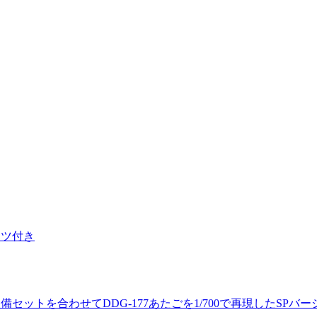
ーツ付き
ットを合わせてDDG-177あたごを1/700で再現したSPバー