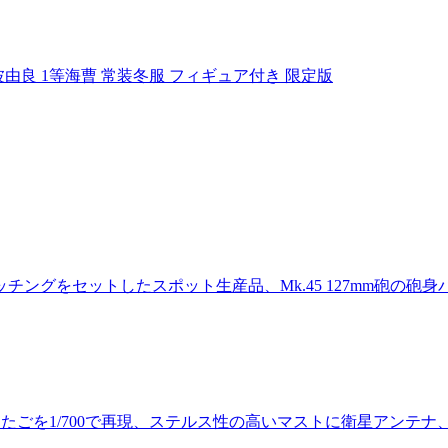
涼波由良 1等海曹 常装冬服 フィギュア付き 限定版
ッチングをセットしたスポット生産品、Mk.45 127mm砲の砲
あたごを1/700で再現、ステルス性の高いマストに衛星アンテ