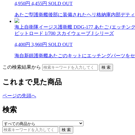
4,950円
4,455円
SOLD OUT
あたご型護衛艦後部に装備されたヘリ格納庫内部デティ
海上自衛隊イージス護衛艦 DDG-177 あたご (エッチ
ピットロード 1/700 スカイウェーブ J シリーズ
4,400円
3,960円
SOLD OUT
海自新鋭護衛艦あたごのキットにエッチングパーツをセ
この検索結果から
これまで見た商品
ページの先頭へ
検索