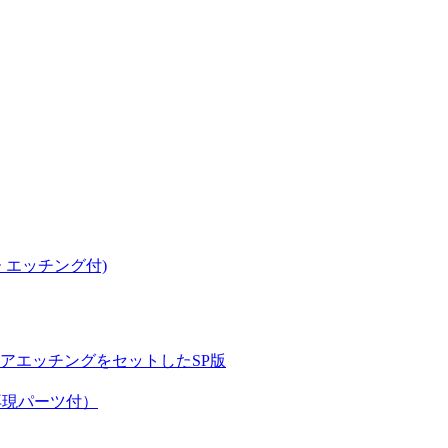
ー エッチング付)
アエッチングをセットしたSP版
内再現パーツ付）