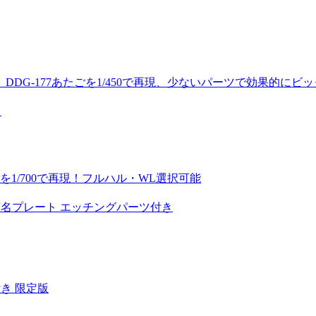
DG-177あたごを1/450で再現、少ないパーツで効果的に
）
1/700で再現！フルハル・WL選択可能
竿･艦名プレート エッチングパーツ付き
付き 限定版