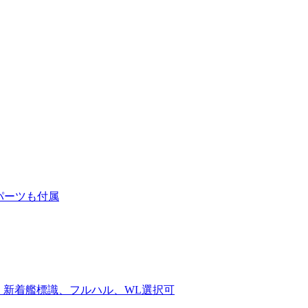
身パーツも付属
ナ、新着艦標識、フルハル、WL選択可