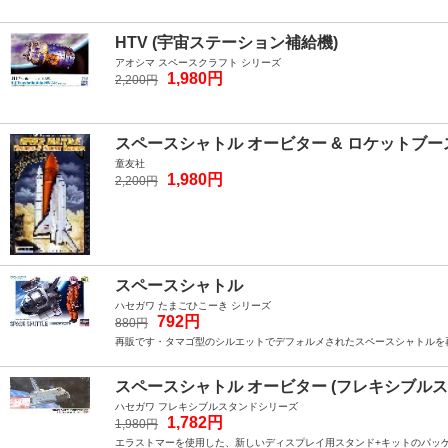
HTV (宇宙ステーション補給機)
アオシマ スペースクラフト シリーズ
1,980円
2,200円
スペースシャトル オービター & ロケットブー
童友社
1,980円
2,200円
スペースシャトル
ハセガワ たまごひこーき シリーズ
792円
880円
再販です・タマゴ型のシルエットでデフォルメされたスペースシャトルを
スペースシャトル オービター (フレキシブル
ハセガワ フレキシブルスタンドシリーズ
1,782円
1,980円
エラストマーを使用した、新しいディスプレイ用スタンド+キットのパッ