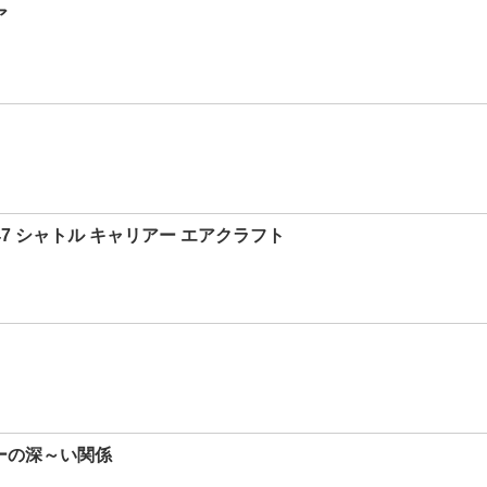
ア
47 シャトル キャリアー エアクラフト
ーの深～い関係