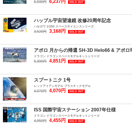
6,237円
6,930円
SOLD OUT
ハッブル宇宙望遠鏡 改修20周年記念
ハセガワ 1/200 スペースサイエンスシリーズ
3,168円
3,520円
SOLD OUT
アポロ 月からの帰還 SH-3D Helo66 & アポ
ドラゴン ドラゴンスペースモデルキットシリーズ
4,851円
5,390円
SOLD OUT
スプートニク 1号
レッドアイアンモデル プラスチックモデル
4,070円
4,070円
SOLD OUT
ISS 国際宇宙ステーション 2007年仕様
ドラゴン ドラゴンスペースモデルキットシリーズ
4,455円
4,950円
SOLD OUT