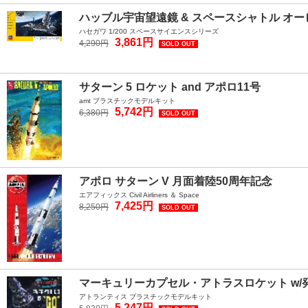
ハッブル宇宙望遠鏡 & スペースシャトル オービ
ハセガワ 1/200 スペースサイエンスシリーズ
3,861円
4,290円
SOLD OUT
サターン 5 ロケット and アポロ11号
amt プラスチックモデルキット
5,742円
6,380円
SOLD OUT
アポロ サターン V 月面着陸50周年記念
エアフィックス Civil Airliners ＆ Space
7,425円
8,250円
SOLD OUT
マーキュリーカプセル・アトラスロケット w/
アトランティス プラスチックモデルキット
5,247円