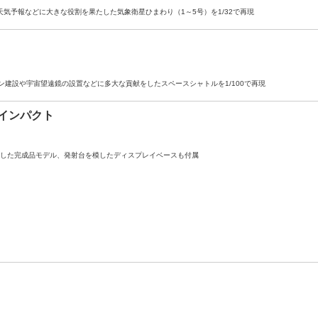
天気予報などに大きな役割を果たした気象衛星ひまわり（1～5号）を1/32で再現
建設や宇宙望遠鏡の設置などに多大な貢献をしたスペースシャトルを1/100で再現
・インパクト
再現した完成品モデル、発射台を模したディスプレイベースも付属