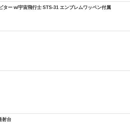
ター w/宇宙飛行士 STS-31 エンブレムワッペン付属
発射台