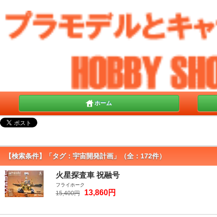
ホーム
【検索条件】「タグ：宇宙開発計画」（全：172件）
火星探査車 祝融号
フライホーク
13,860円
15,400円