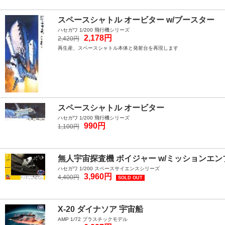
スペースシャトル オービター w/ブースター
ハセガワ 1/200 飛行機シリーズ
2,178円
2,420円
再生産、スペースシャトル本体と発射台を再現します
スペースシャトル オービター
ハセガワ 1/200 飛行機シリーズ
990円
1,100円
無人宇宙探査機 ボイジャー w/ミッションエ
ハセガワ 1/200 スペースサイエンスシリーズ
3,960円
4,400円
SOLD OUT
X-20 ダイナソア 宇宙船
AMP 1/72 プラスチックモデル