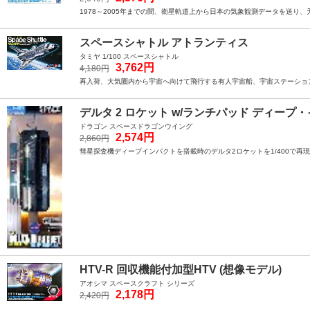
1978～2005年までの間、衛星軌道上から日本の気象観測データを送り、
スペースシャトル アトランティス
タミヤ 1/100 スペースシャトル
3,762円
4,180円
再入荷、大気圏内から宇宙へ向けて飛行する有人宇宙船、宇宙ステーション
デルタ 2 ロケット w/ランチパッド ディープ
ドラゴン スペースドラゴンウイング
2,574円
2,860円
彗星探査機ディープインパクトを搭載時のデルタ2ロケットを1/400で
HTV-R 回収機能付加型HTV (想像モデル)
アオシマ スペースクラフト シリーズ
2,178円
2,420円