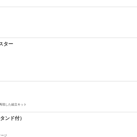
スター
再現した組立キット
スタンド付）
ケージ