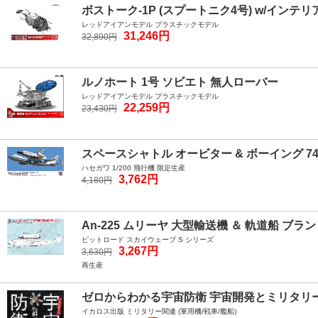
ボストーク-1P (スプートニク4号) w/インテリ
レッドアイアンモデル プラスチックモデル
31,246円
32,890円
ルノホート 1号 ソビエト 無人ローバー
レッドアイアンモデル プラスチックモデル
22,259円
23,430円
スペースシャトル オービター & ボーイング 7
ハセガワ 1/200 飛行機 限定生産
3,762円
4,180円
An-225 ムリーヤ 大型輸送機 ＆ 軌道船 ブラン
ピットロード スカイウェーブ S シリーズ
3,267円
3,630円
再生産
ゼロからわかる宇宙防衛 宇宙開発とミリタリ
イカロス出版 ミリタリー関連 (軍用機/戦車/艦船)