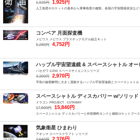
1,925円
1,925円
人工衛星やロケットの基本から軍事衛星の種類、各国の宇宙開発状況など
コンベア 月面探査機
メビウス メビウス プラスチックモデル組立キット
4,752円
5,280円
ハッブル宇宙望遠鏡 & スペースシャトル オー
ハセガワ 1/200 スペースサイエンスシリーズ
2,970円
3,300円
宇宙の秘密解明に大きく貢献するハッブル宇宙望遠鏡とスペースシャトル 
スペースシャトル ディスカバリー w/ソリッド
ドラゴン PROJECT : CUTAWAY
15,840円
17,600円
スペースシャトル ディスカバリーと外部燃料タンクと補助ロケットブー
気象衛星 ひまわり
アオシマ スペースクラフト シリーズ
2,376円
2,640円