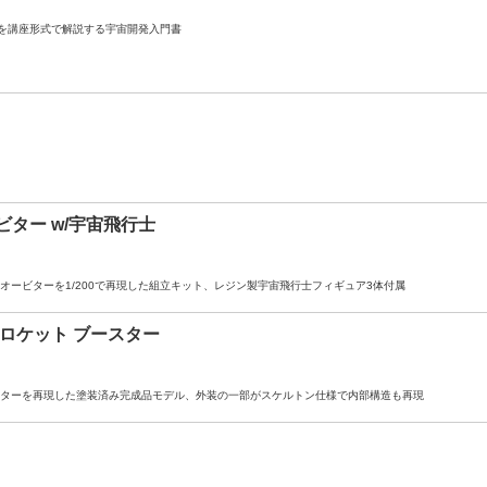
を講座形式で解説する宇宙開発入門書
ビター w/宇宙飛行士
オービターを1/200で再現した組立キット、レジン製宇宙飛行士フィギュア3体付属
 ロケット ブースター
スターを再現した塗装済み完成品モデル、外装の一部がスケルトン仕様で内部構造も再現