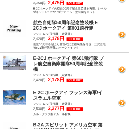
2,475円
2,750円
SOLD OUT
E-2Cホークアイの空自50周年記念塗装機を再現、レベル
製キット+ハセガワ製デカール・塗装図をセット
航空自衛隊50周年記念塗装機 E-
2CJ ホークアイ 第601飛行隊
フジミ 1/72 飛行機 （定番外）
2,178円
2,420円
SOLD OUT
創設50周年を迎えた空自の記念塗装機を再現、三沢基地
第601飛行隊所属のホークアイです
E-2CJ ホークアイ 第601飛行隊 プ
レ航空自衛隊開隊50周年記念塗装
機
フジミ 1/72 飛行機 （定番外）
2,178円
2,420円
SOLD OUT
E-2C ホークアイ フランス海軍/イ
スラエル空軍
フジミ 1/72 飛行機 （定番外）
2,277円
2,530円
SOLD OUT
カルトグラフ製デカール付属
B-2A スピリット アメリカ空軍 第