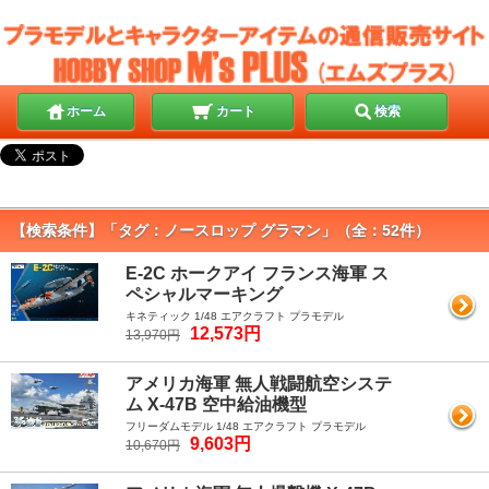
ホーム
カート
検索
【検索条件】「タグ：ノースロップ グラマン」（全：52件）
E-2C ホークアイ フランス海軍 ス
ペシャルマーキング
キネティック 1/48 エアクラフト プラモデル
12,573円
13,970円
アメリカ海軍 無人戦闘航空システ
ム X-47B 空中給油機型
フリーダムモデル 1/48 エアクラフト プラモデル
9,603円
10,670円