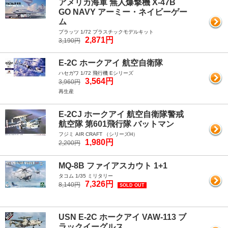
アメリカ海軍 無人爆撃機 X-47B
GO NAVY アーミー・ネイビーゲー
ム
プラッツ 1/72 プラスチックモデルキット
2,871円
3,190円
E-2C ホークアイ 航空自衛隊
ハセガワ 1/72 飛行機 Eシリーズ
3,564円
3,960円
再生産
E-2CJ ホークアイ 航空自衛隊警戒
航空隊 第601飛行隊 バットマン
フジミ AIR CRAFT （シリーズH）
1,980円
2,200円
MQ-8B ファイアスカウト 1+1
タコム 1/35 ミリタリー
7,326円
8,140円
SOLD OUT
USN E-2C ホークアイ VAW-113 ブ
ラックイーグルス