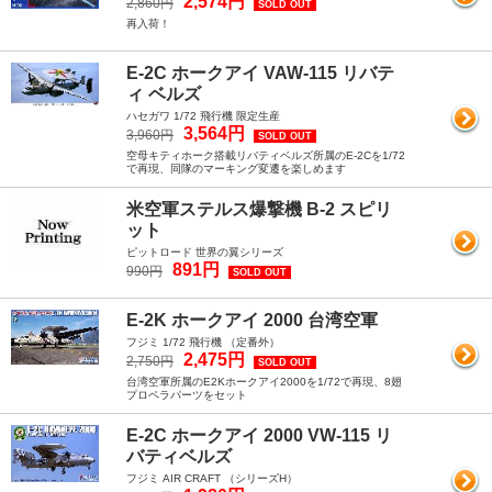
2,574円
2,860円
SOLD OUT
再入荷！
E-2C ホークアイ VAW-115 リバテ
ィ ベルズ
ハセガワ 1/72 飛行機 限定生産
3,564円
3,960円
SOLD OUT
空母キティホーク搭載リバティベルズ所属のE-2Cを1/72
で再現、同隊のマーキング変遷を楽しめます
米空軍ステルス爆撃機 B-2 スピリ
ット
ピットロード 世界の翼シリーズ
891円
990円
SOLD OUT
E-2K ホークアイ 2000 台湾空軍
フジミ 1/72 飛行機 （定番外）
2,475円
2,750円
SOLD OUT
台湾空軍所属のE2Kホークアイ2000を1/72で再現、8翅
プロペラパーツをセット
E-2C ホークアイ 2000 VW-115 リ
バティベルズ
フジミ AIR CRAFT （シリーズH）