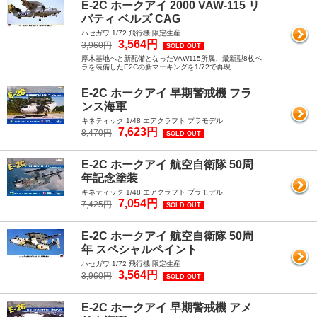
E-2C ホークアイ 2000 VAW-115 リ
バティ ベルズ CAG
ハセガワ 1/72 飛行機 限定生産
3,564円
3,960円
SOLD OUT
厚木基地へと新配備となったVAW115所属、最新型8枚ペ
ラを装備したE2Cの新マーキングを1/72で再現
E-2C ホークアイ 早期警戒機 フラ
ンス海軍
キネティック 1/48 エアクラフト プラモデル
7,623円
8,470円
SOLD OUT
E-2C ホークアイ 航空自衛隊 50周
年記念塗装
キネティック 1/48 エアクラフト プラモデル
7,054円
7,425円
SOLD OUT
E-2C ホークアイ 航空自衛隊 50周
年 スペシャルペイント
ハセガワ 1/72 飛行機 限定生産
3,564円
3,960円
SOLD OUT
E-2C ホークアイ 早期警戒機 アメ