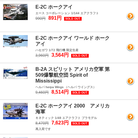
E-2C ホークアイ
エース コーポレーション 1/144 エアクラフト
891円
990円
SOLD OUT
E-2C ホークアイ ワールド ホーク
アイ
ハセガワ 1/72 飛行機 限定生産
3,564円
3,960円
SOLD OUT
B-2A スピリット アメリカ空軍 第
509爆撃航空団 Spirit of
Mississippi
ヘルパ herpa Wings （ヘルパ ウイングス）
8,514円
9,460円
SOLD OUT
E-2C ホークアイ 2000 アメリカ
海軍
キネティック 1/48 エアクラフト プラモデル
7,623円
8,470円
SOLD OUT
再入荷です