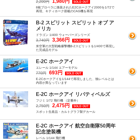
1,980円
2,200円
SOLD OUT
8枚プロペラに換装されたE2Cホークアイ2000を1/72で
再現、キティホーク搭載のCAG機を再現
B-2 スピリット スピリット オブ ア
メリカ
ドラゴン 1/400 ウォーバーズシリーズ
3,366円
3,740円
SOLD OUT
米空軍の大型戦略爆撃機B-2スピリットを1/400で再現し
た完成品モデル
E-2C ホークアイ
エレール 1/144 エアーモデル
693円
770円
SOLD OUT
E-2Cホークアイを1/144で再現しました、独レベルとは
内容が異なっています
E-2C ホークアイ リバティベルズ
フジミ 1/72 飛行機 （定番外）
2,475円
2,750円
SOLD OUT
スポット生産品・カルトグラフ製デカール
E-2C ホークアイ 航空自衛隊50周年
記念塗装機
レベル 1/144 飛行機