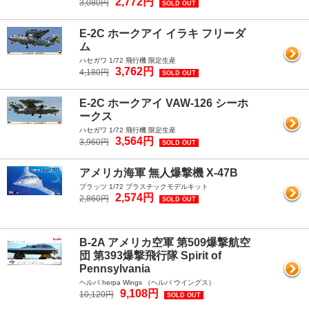
2,772円
3,080円
SOLD OUT
E-2C ホークアイ イラキ フリーダ
ム
ハセガワ 1/72 飛行機 限定生産
3,762円
4,180円
SOLD OUT
E-2C ホークアイ VAW-126 シーホ
ークス
ハセガワ 1/72 飛行機 限定生産
3,564円
3,960円
SOLD OUT
アメリカ海軍 無人爆撃機 X-47B
プラッツ 1/72 プラスチックモデルキット
2,574円
2,860円
SOLD OUT
B-2A アメリカ空軍 第509爆撃航空
団 第393爆撃飛行隊 Spirit of
Pennsylvania
ヘルパ herpa Wings （ヘルパ ウイングス）
9,108円
10,120円
SOLD OUT