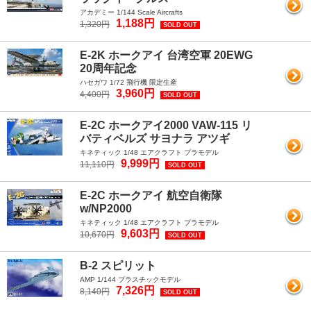
アカデミー 1/144 Scale Aircrafts
1,188円
1,320円
SOLD OUT
E-2K ホークアイ 台湾空軍 20EWG
20周年記念
ハセガワ 1/72 飛行機 限定生産
3,960円
4,400円
SOLD OUT
E-2C ホークアイ2000 VAW-115 リ
バティベルズ サヨナラ アツギ
キネティック 1/48 エアクラフト プラモデル
9,999円
11,110円
SOLD OUT
E-2C ホークアイ 航空自衛隊
w/NP2000
キネティック 1/48 エアクラフト プラモデル
9,603円
10,670円
SOLD OUT
B-2 スピリット
AMP 1/144 プラスチックモデル
7,326円
8,140円
SOLD OUT