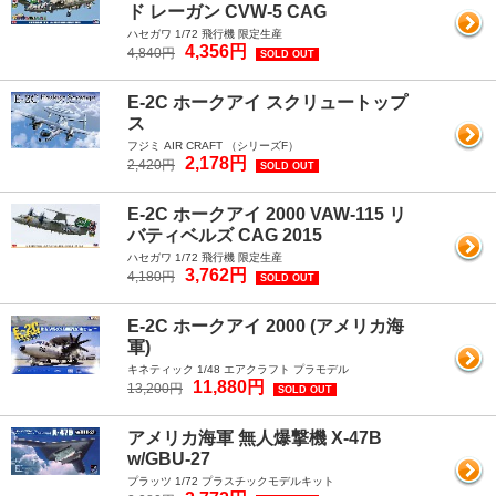
ド レーガン CVW-5 CAG
ハセガワ 1/72 飛行機 限定生産
4,356円
4,840円
SOLD OUT
E-2C ホークアイ スクリュートップ
ス
フジミ AIR CRAFT （シリーズF）
2,178円
2,420円
SOLD OUT
E-2C ホークアイ 2000 VAW-115 リ
バティベルズ CAG 2015
ハセガワ 1/72 飛行機 限定生産
3,762円
4,180円
SOLD OUT
E-2C ホークアイ 2000 (アメリカ海
軍)
キネティック 1/48 エアクラフト プラモデル
11,880円
13,200円
SOLD OUT
アメリカ海軍 無人爆撃機 X-47B
w/GBU-27
プラッツ 1/72 プラスチックモデルキット