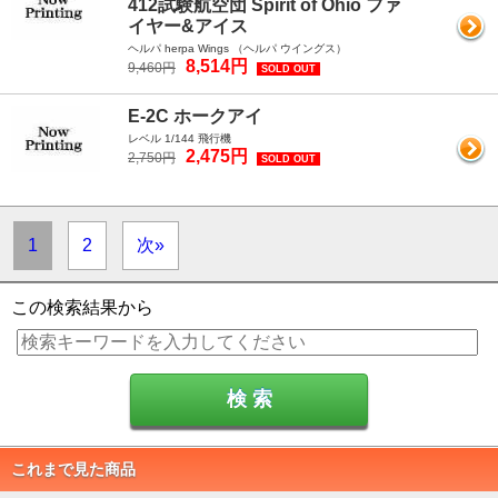
412試験航空団 Spirit of Ohio ファ
イヤー&アイス
ヘルパ herpa Wings （ヘルパ ウイングス）
8,514円
9,460円
SOLD OUT
E-2C ホークアイ
レベル 1/144 飛行機
2,475円
2,750円
SOLD OUT
1
2
次»
この検索結果から
これまで見た商品