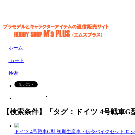
ホーム
カート
検索
【検索条件】「タグ：ドイツ 4号戦車G
ドイツ 4号戦車G型 初期生産車・伝令バイクセット ロ