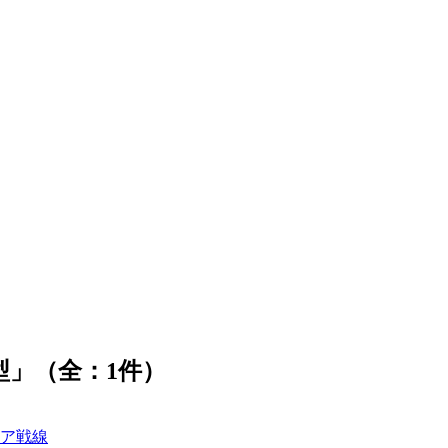
型」（全：1件）
シア戦線