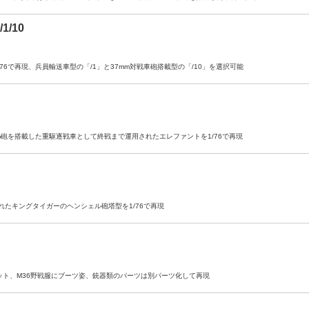
1/10
1/76で再現、兵員輸送車型の「/1」と37mm対戦車砲搭載型の「/10」を選択可能
砲を搭載した重駆逐戦車として終戦まで運用されたエレファントを1/76で再現
れたキングタイガーのヘンシェル砲塔型を1/76で再現
セット、M36野戦服にブーツ姿、銃器類のパーツは別パーツ化して再現