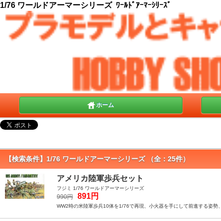
1/76 ワールドアーマーシリーズ ﾜｰﾙﾄﾞｱｰﾏｰｼﾘｰｽﾞ
ホーム
【検索条件】1/76 ワールドアーマーシリーズ （全：25件）
アメリカ陸軍歩兵セット
フジミ 1/76 ワールドアーマーシリーズ
891円
990円
WW2時の米陸軍歩兵10体を1/76で再現、小火器を手にして前進する姿