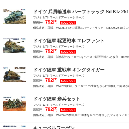
ドイツ 兵員輸送車 ハーフトラック Sd.Kfz.251/
フジミ 1/76 ワールドアーマーシリーズ
792円
880円
SOLD OUT
価格改定、再販、WW2における独軍のハーフトラック、Sd.Kfz.251Bを
ドイツ陸軍 駆逐戦車 エレファント
フジミ 1/76 ワールドアーマーシリーズ
792円
880円
SOLD OUT
価格改定、再販、試作型のタイガー1をベースに駆逐戦車へと改良、88mm
ドイツ陸軍 重戦車 キングタイガー
フジミ 1/76 ワールドアーマーシリーズ
792円
880円
SOLD OUT
価格改定、再販、WW2の後期、タイガー1の性能をさらに強化して開発さ
ドイツ陸軍 歩兵セット
フジミ 1/76 ワールドアーマーシリーズ
792円
880円
SOLD OUT
価格改定、再販、WW2時の独軍兵士10体を1/76で再現したフィギュア
キューベルワーゲン