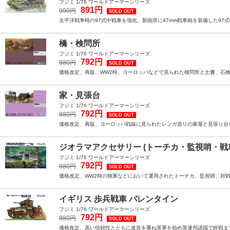
フジミ 1/76 ワールドアーマーシリーズ
891円
990円
SOLD OUT
太平洋戦争時の97式中戦車を強化、新砲塔に47mm戦車砲を装備した97式
橋・検問所
フジミ 1/76 ワールドアーマーシリーズ
792円
880円
SOLD OUT
価格改定、再販、WW2時、ヨーロッパなどで見られた検問所と土嚢、石橋
家・見張台
フジミ 1/76 ワールドアーマーシリーズ
792円
880円
SOLD OUT
価格改定、再販、ヨーロッパ戦線に見られたレンガ造りの家屋と見張り台など
ジオラマアクセサリー (トーチカ・監視哨・戦車
フジミ 1/76 ワールドアーマーシリーズ
792円
880円
SOLD OUT
価格改定、WW2時の独軍などにおいて運用されたトーチカ、監視哨、対戦
イギリス 歩兵戦車 バレンタイン
フジミ 1/76 ワールドアーマーシリーズ
792円
880円
SOLD OUT
価格改定、高い信頼性とともに改良を重ね英軍を始め英連邦諸国で終戦まで