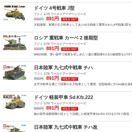
ドイツ 4号戦車 J型
フジミ 1/76 ワールドアーマーシリーズ
891円
990円
SOLD OUT
大戦後期、独軍の主力戦車としてあらゆる戦線で運用された4号戦車J型を1
ロシア 重戦車 カーベ 2 後期型
フジミ 1/76 ワールドアーマーシリーズ
891円
990円
SOLD OUT
WW2初期、厚い装甲で独軍を苦しめたソ連の重戦車KV-2の後期型を1/7
日本陸軍 九七式中戦車 チハ
フジミ 1/76 ワールドアーマーシリーズ
891円
990円
SOLD OUT
太平洋戦争を通じて陸軍の主力戦車として運用、旧型砲塔に57mm砲を装備
ドイツ 軽装甲車 Sd.Kfz.222
フジミ 1/76 ワールドアーマーシリーズ
891円
990円
SOLD OUT
独の装甲偵察部隊の目として活躍した軽装甲車Sd.Kfz.222を1/76で
日本陸軍 九七式中戦車 チハ改