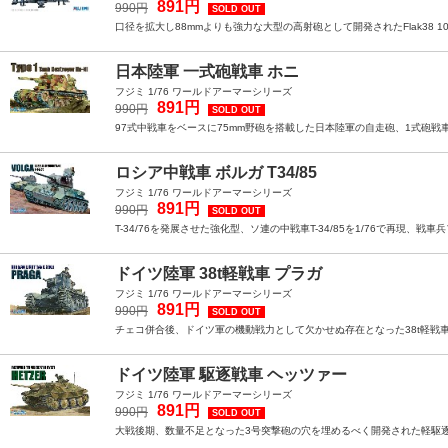
891円
990円
SOLD OUT
口径を拡大し88mmよりも強力な大型の高射砲として開発されたFlak38 1
日本陸軍 一式砲戦車 ホニ
フジミ 1/76 ワールドアーマーシリーズ
891円
990円
SOLD OUT
97式中戦車をベースに75mm野砲を搭載した日本陸軍の自走砲、1式砲戦車
ロシア中戦車 ボルガ T34/85
フジミ 1/76 ワールドアーマーシリーズ
891円
990円
SOLD OUT
T-34/76を発展させた強化型、ソ連の中戦車T-34/85を1/76で再現、
ドイツ陸軍 38t軽戦車 プラガ
フジミ 1/76 ワールドアーマーシリーズ
891円
990円
SOLD OUT
チェコ併合後、ドイツ軍の機動戦力として欠かせぬ存在となった38t軽戦車の
ドイツ陸軍 駆逐戦車 ヘッツァー
フジミ 1/76 ワールドアーマーシリーズ
891円
990円
SOLD OUT
大戦後期、数量不足となった3号突撃砲の穴を埋めるべく開発された軽駆逐