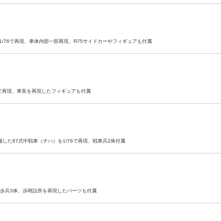
/76で再現、車体内部一部再現、R75サイドカーやフィギュアも付属
6で再現、車長を再現したフィギュアも付属
した97式中戦車（チハ）を1/76で再現、戦車兵2体付属
再現、歩兵3体、歩哨詰所を再現したパーツも付属