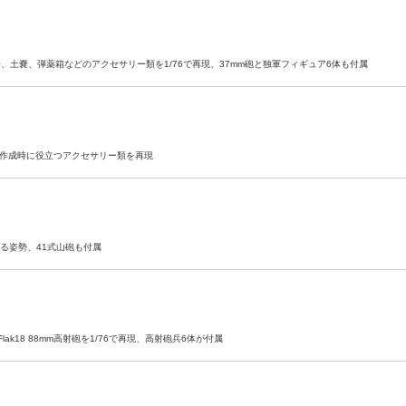
土嚢、弾薬箱などのアクセサリー類を1/76で再現、37mm砲と独軍フィギュア6体も付属
ラマ作成時に役立つアクセサリー類を再現
する姿勢、41式山砲も付属
18 88mm高射砲を1/76で再現、高射砲兵6体が付属