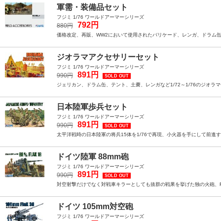
軍需・装備品セット
フジミ 1/76 ワールドアーマーシリーズ
792円
880円
価格改定、再販、WW2において使用されたバリケード、レンガ、ドラム缶、
ジオラマアクセサリーセット
フジミ 1/76 ワールドアーマーシリーズ
891円
990円
SOLD OUT
ジェリカン、ドラム缶、テント、土嚢、レンガなど1/72～1/76のジオ
日本陸軍歩兵セット
フジミ 1/76 ワールドアーマーシリーズ
891円
990円
SOLD OUT
太平洋戦時の日本陸軍の将兵15体を1/76で再現、小火器を手にして前進
ドイツ陸軍 88mm砲
フジミ 1/76 ワールドアーマーシリーズ
891円
990円
SOLD OUT
対空射撃だけでなく対戦車キラーとしても抜群の戦果を挙げた独の火砲、Flak
ドイツ 105mm対空砲
フジミ 1/76 ワールドアーマーシリーズ