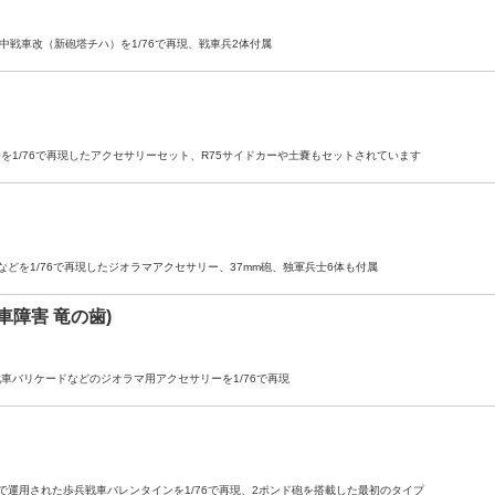
中戦車改（新砲塔チハ）を1/76で再現、戦車兵2体付属
を1/76で再現したアクセサリーセット、R75サイドカーや土嚢もセットされています
を1/76で再現したジオラマアクセサリー、37mm砲、独軍兵士6体も付属
障害 竜の歯)
車バリケードなどのジオラマ用アクセサリーを1/76で再現
運用された歩兵戦車バレンタインを1/76で再現、2ポンド砲を搭載した最初のタイプ