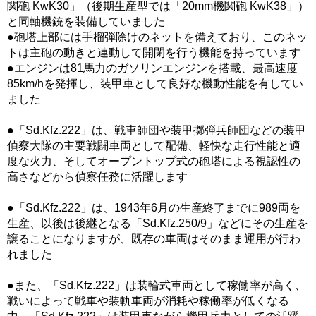
関砲 KwK30」（後期生産型では「20mm機関砲 KwK38」）
と同軸機銃を装備していました
●砲塔上部には手榴弾除けのネットを備えており、このネッ
トは主砲の動きと連動して開閉を行う機能を持っています
●エンジンは81馬力のガソリンエンジンを搭載、最高速度
85km/hを発揮し、装甲車として良好な機動性能を有してい
ました
●「Sd.Kfz.222」は、戦車師団や装甲擲弾兵師団などの装甲
偵察大隊の主要戦闘車両として配備、軽快な走行性能と適
度な火力、そしてオープントップ式の砲塔による視認性の
高さなどから偵察任務に活躍します
●「Sd.Kfz.222」は、1943年6月の生産終了までに989両を
生産、以後は後継となる「Sd.Kfz.250/9」などにその生産を
譲ることになりますが、既存の車両はそのまま運用が行わ
れました
●また、「Sd.Kfz.222」は装輪式車両として稼働率が高く、
戦いによって戦車や装軌車両が消耗や稼働率が低くなる