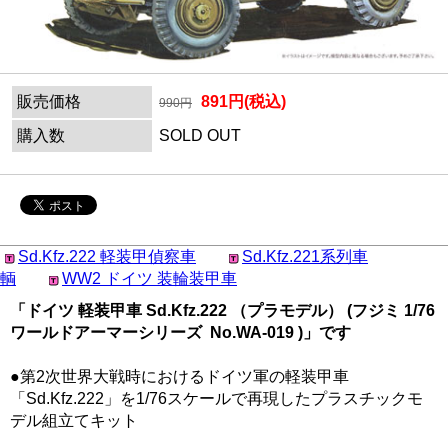
販売価格
891円(税込)
990円
購入数
SOLD OUT
Sd.Kfz.222 軽装甲偵察車
Sd.Kfz.221系列車
輌
WW2 ドイツ 装輪装甲車
「ドイツ 軽装甲車 Sd.Kfz.222 （プラモデル） (フジミ 1/76
ワールドアーマーシリーズ No.WA-019 )」です
●第2次世界大戦時におけるドイツ軍の軽装甲車
「Sd.Kfz.222」を1/76スケールで再現したプラスチックモ
デル組立てキット