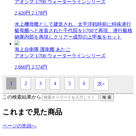
アオシマ 1/700 ウォーターラインシリーズ
2,420円
2,178円
水上機母艦として建造され、太平洋戦時前に特殊潜行
艇母艦へと改装された千代田を1/700で再現、潜行艇格
納庫内部を再現しクリアー成型の上甲板をセット
海上自衛隊 護衛艦 あたご
アオシマ 1/700 ウォーターラインシリーズ
2,860円
2,574円
1
2
3
4
5
6
次»
この検索結果から
これまで見た商品
ページの先頭へ