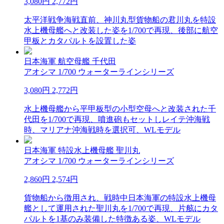
3,080円
2,772円
太平洋戦争海戦直前、神川丸型貨物船の君川丸を特設
水上機母艦へと改装した姿を1/700で再現、後部に航空
甲板とカタパルトを設置した姿
日本海軍 航空母艦 千代田
アオシマ 1/700 ウォーターラインシリーズ
3,080円
2,772円
水上機母艦から平甲板型の小型空母へと改装された千
代田を1/700で再現、噴進砲もセットしレイテ沖海戦
時、マリアナ沖海戦時を選択可、WLモデル
日本海軍 特設水上機母艦 聖川丸
アオシマ 1/700 ウォーターラインシリーズ
2,860円
2,574円
貨物船から徴用され、戦時中日本海軍の特設水上機母
艦として運用された聖川丸を1/700で再現、片舷にカタ
パルトを1基のみ装備した特徴ある姿、WLモデル