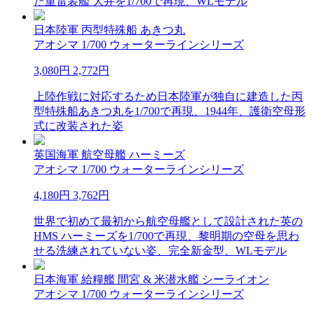
た重雷装艦 大井を1/700で再現、WLモデル
日本陸軍 丙型特殊船 あきつ丸
アオシマ 1/700 ウォーターラインシリーズ
3,080円
2,772円
上陸作戦に対応するため日本陸軍が独自に建造した丙
型特殊船あきつ丸を1/700で再現、1944年、護衛空母形
式に改装された姿
英国海軍 航空母艦 ハーミーズ
アオシマ 1/700 ウォーターラインシリーズ
4,180円
3,762円
世界で初めて最初から航空母艦として設計された英の
HMS ハーミーズを1/700で再現、黎明期の空母を思わ
せる洗練されていない姿、完全新金型、WLモデル
日本海軍 給糧艦 間宮 & 米潜水艦 シーライオン
アオシマ 1/700 ウォーターラインシリーズ