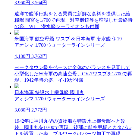
3,960円
3,564円
遠洋で艦隊行動をとる乗員に新鮮な食料を提供した給
糧艦 間宮を1/700で再現、対空機銃等を増設した最終時
の姿、WL、潜水艦シーライオンも付属
米国海軍 航空母艦 ワスプ & 日本海軍 潜水艦 伊19
アオシマ 1/700 ウォーターラインシリーズ
4,180円
3,762円
ヨークタウン級をベースに全体のバランスを見直して
小型化した米海軍の高速空母、CV-7ワスプを1/700で再
現、1942年時の姿、イ-19が付属
日本海軍 特設水上機母艦 國川丸
アオシマ 1/700 ウォーターラインシリーズ
3,080円
2,772円
1942年に神川丸型の貨物船を特設水上機母艦へと改
装、國川丸を1/700で再現、後部に航空甲板とカタパル
トを設置した姿、ブルワークはパーツ加工で再現