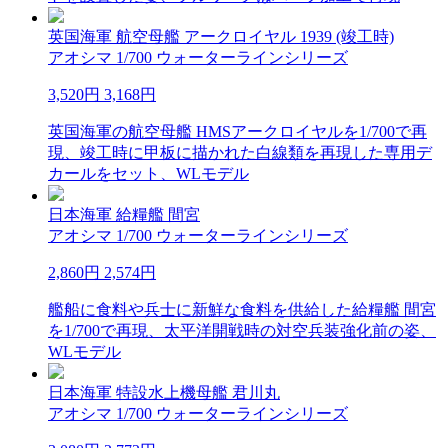
英国海軍 航空母艦 アークロイヤル 1939 (竣工時)
アオシマ 1/700 ウォーターラインシリーズ
3,520円
3,168円
英国海軍の航空母艦 HMSアークロイヤルを1/700で再
現、竣工時に甲板に描かれた白線類を再現した専用デ
カールをセット、WLモデル
日本海軍 給糧艦 間宮
アオシマ 1/700 ウォーターラインシリーズ
2,860円
2,574円
艦船に食料や兵士に新鮮な食料を供給した給糧艦 間宮
を1/700で再現、太平洋開戦時の対空兵装強化前の姿、
WLモデル
日本海軍 特設水上機母艦 君川丸
アオシマ 1/700 ウォーターラインシリーズ