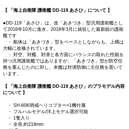
【 「海上自衛隊 護衛艦 DD-119 あさひ」について 】
●DD-119「あさひ」は、改「あきづき」型汎用護衛艦とし
て2016年10月に進水、2018年3月に就役した最新鋭の護衛
艦です
・ 船体は「あきづき」型をベースとしながらも、上構は
大幅に改修されています。
・ 対空、対艦、対潜と各方面にバランスの取れた性能を
持つ汎用護衛艦ではありますが、「あきづき」型が防空任
務を重んじたのに対し、本艦は対潜防御に主任務を置いて
います。
【 「海上自衛隊 護衛艦 DD-119 あさひ」のプラモデル内容
について 】
・ SH-60K哨戒ヘリコプター×1機付属
・ フルハルモデル/洋上モデル選択可能
・ 1隻入り
・ 全長:約218mm