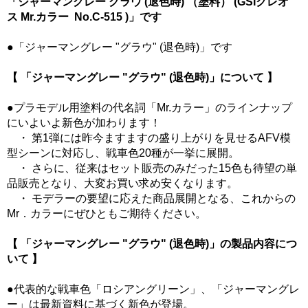
「ジャーマングレー グラウ (退色時) （塗料） (GSIクレオ
ス Mr.カラー No.C-515 )」です
●「ジャーマングレー "グラウ" (退色時)」です
【 「ジャーマングレー "グラウ" (退色時)」について 】
●プラモデル用塗料の代名詞「Mr.カラー」のラインナップ
にいよいよ新色が加わります！
・ 第1弾には昨今ますますの盛り上がりを見せるAFV模
型シーンに対応し、戦車色20種が一挙に展開。
・ さらに、従来はセット販売のみだった15色も待望の単
品販売となり、大変お買い求め安くなります。
・ モデラーの要望に応えた商品展開となる、これからの
Mr．カラーにぜひともご期待ください。
【 「ジャーマングレー "グラウ" (退色時)」の製品内容につ
いて 】
●代表的な戦車色「ロシアングリーン」、「ジャーマングレ
ー」は最新資料に基づく新色が登場。