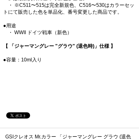
・ ※C511〜515は完全新規色、C516〜530はカラーセッ
トにて販売した色を単品化、番号変更した商品です。
●用途
・ WWII ドイツ戦車（新色）
【 「ジャーマングレー "グラウ" (退色時)」仕様 】
●容量：10ml入り
GSIクレオス Mr.カラー 「ジャーマングレー グラウ (退色