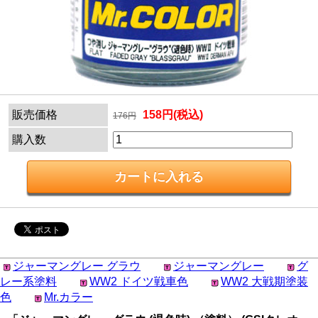
販売価格
158円(税込)
176円
購入数
ジャーマングレー グラウ
ジャーマングレー
グ
レー系塗料
WW2 ドイツ戦車色
WW2 大戦期塗装
色
Mr.カラー