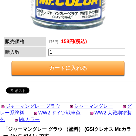
販売価格
158円(税込)
176円
購入数
ジャーマングレー グラウ
ジャーマングレー
グ
レー系塗料
WW2 ドイツ戦車色
WW2 大戦期塗装
色
Mr.カラー
「ジャーマングレー グラウ （塗料） (GSIクレオス Mr.カラ
ー No.C-514 )」です