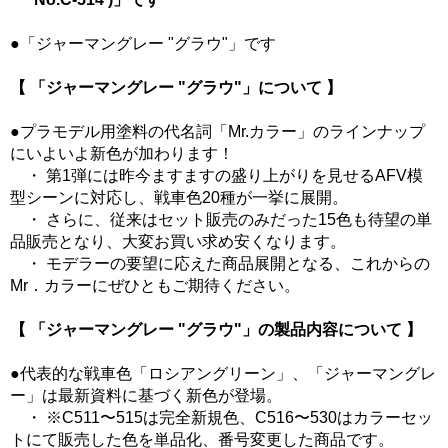
●「ジャーマングレー "グラウ"」です
【 「ジャーマングレー "グラウ"」について 】
●プラモデル用塗料の代名詞「Mr.カラー」のラインナップ
にいよいよ新色が加わります！
・ 第1弾には昨今ますますの盛り上がりを見せるAFV模
型シーンに対応し、戦車色20種が一挙に展開。
・ さらに、従来はセット販売のみだった15色も待望の単
品販売となり、大変お買い求め安くなります。
・ モデラーの要望に応えた商品展開となる、これからの
Mr．カラーにぜひともご期待ください。
【 「ジャーマングレー "グラウ"」の製品内容について 】
●代表的な戦車色「ロシアングリーン」、「ジャーマングレ
ー」は最新資料に基づく新色が登場。
・ ※C511〜515は完全新規色、C516〜530はカラーセッ
トにて販売した色を単品化、番号変更した商品です。