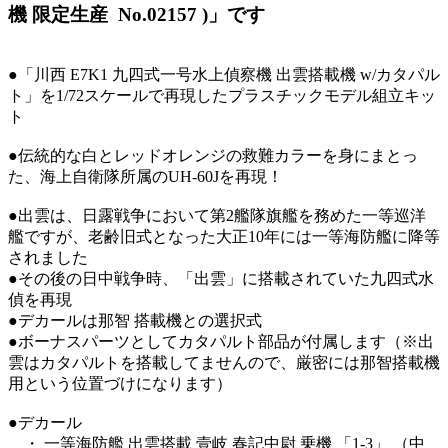
機 限定生産 No.02157 )」です
●「川西 E7K1 九四式一号水上偵察機 出雲搭載機 w/カタパル
ト」を1/72スケールで再現したプラスチックモデル組立キッ
ト
●伝統的な白とレッドオレンジの救難カラーを身にまとっ
た、海上自衛隊所属のUH-60Jを再現！
●出雲は、日露戦争において第2艦隊旗艦を務めた一等巡洋
艦ですが、老齢旧式となった大正10年には一等海防艦に降等
されました
●その後の日中戦争時、「出雲」に搭載されていた九四式水
偵を再現
●デカールは那智 搭載機との選択式
●ボーナスパーツとしてカタパルト部品が付属します（※出
雲はカタパルトを搭載してませんので、厳密には那智搭載機
用という位置づけになります）
●デカール
・ 一等海防艦 出雲搭載 壹岐 春記中尉 乗機 「1-3」 （中