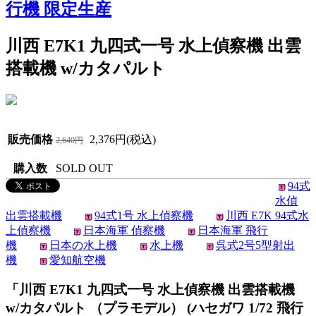
行機 限定生産
川西 E7K1 九四式一号 水上偵察機 出雲
搭載機 w/カタパルト
販売価格
2,376円(税込)
2,640円
購入数
SOLD OUT
94式
水偵
出雲搭載機
94式1号 水上偵察機
川西 E7K 94式水
上偵察機
日本海軍 偵察機
日本海軍 飛行
機
日本の水上機
水上機
呉式2号5型射出
機
愛知航空機
「川西 E7K1 九四式一号 水上偵察機 出雲搭載機
w/カタパルト （プラモデル） (ハセガワ 1/72 飛行