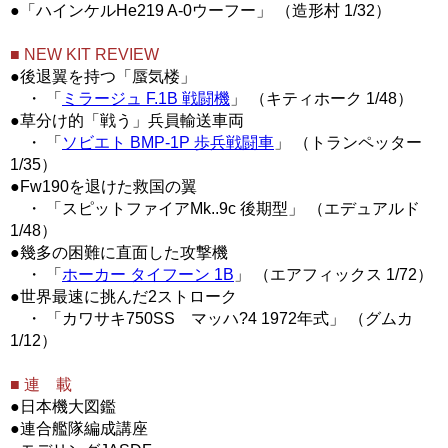
●「ハインケルHe219 A-0ウーフー」 （造形村 1/32）
■ NEW KIT REVIEW
●後退翼を持つ「蜃気楼」
・ 「
ミラージュ F.1B 戦闘機
」 （キティホーク 1/48）
●草分け的「戦う」兵員輸送車両
・ 「
ソビエト BMP-1P 歩兵戦闘車
」 （トランペッター
1/35）
●Fw190を退けた救国の翼
・ 「スピットファイアMk..9c 後期型」 （エデュアルド
1/48）
●幾多の困難に直面した攻撃機
・ 「
ホーカー タイフーン 1B
」 （エアフィックス 1/72）
●世界最速に挑んだ2ストローク
・ 「カワサキ750SS マッハ?4 1972年式」 （グムカ
1/12）
■ 連 載
●日本機大図鑑
●連合艦隊編成講座