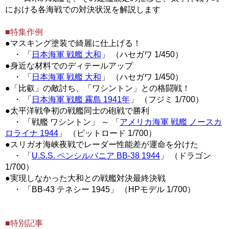
における各海戦での対決状況を解説します
■特集作例
●マスキング塗装で綺麗に仕上げる！
・ 「
日本海軍 戦艦 大和
」 （ハセガワ 1/450）
●身近な材料でのディテールアップ
・ 「
日本海軍 戦艦 大和
」 （ハセガワ 1/450）
●「比叡」の敵討ち、「ワシントン」との格闘戦！
・ 「
日本海軍 戦艦 霧島 1941年
」 （フジミ 1/700）
●太平洋戦争初の戦艦同士の砲戦で勝利
・ 「戦艦 ワシントン」 ～ 「
アメリカ海軍 戦艦 ノースカ
ロライナ 1944
」 （ピットロード 1/700）
●スリガオ海峡夜戦でレーダー性能差が運命を分けた
・ 「
U.S.S. ペンシルバニア BB-38 1944
」 （ドラゴン
1/700）
●実現しなかった大和との戦艦対決最終決戦
・ 「BB-43 テネシー 1945」 （HPモデル 1/700）
■特別記事