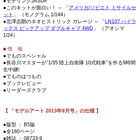
●モデリングJASDF
●このキットが面白い！ ～ 「
アメリカ/ソビエト ミサイルセ
ット
」 （モノグラム 1/144）
●北澤志朗のネオヒストリック ガレージ ～ 「
LN107 ハイラ
ックス ピックアップ ダブルキャブ 4WD
」 （アオシマ
1/24）
■ 情 報
●でものスペシャル
●長谷川マスターが"1/35 陸上自衛隊 10式戦車"を作る9時間
生中継!
●でものはつもの
●ブックレビュー
●リーダーズクラブ
【 「モデルアート 2013年9月号」の仕様 】
●版型 ： B5版
●全160ページ
●雑誌 ： 08733-9