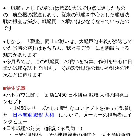
●「戦艦」としての能力は第2次大戦で頂点に達したもの
の、航空機の躍進もあり、従来の戦艦を中心とした艦艇決
戦の機会は減少、戦艦同士の戦いは少なくなっていったの
です
●しかし、「戦艦」同士の戦いは、大艦巨砲主義が浸透して
いた当時の将兵はもちろん、我々モデラーにも胸躍らせる
魅力があります
●今月号では、この戦艦同士の戦いを特集、作例を中心に日
米の戦艦を誌上で再現し、その設計思想の違いや対決の状
況などに迫ります
■特集記事
●ハセガワに聞く 新版1/450 日本海軍 戦艦 大和の開発コ
ンセプト
・ 1/450シリーズとして新たなコンセプトを持って登場し
た「
日本海軍 戦艦 大和
」について、メーカーの担当者にイ
ンタビュー
●日米戦艦の対決 （解説：衣島尚一）
・ 日米の戦艦を、その建艦競走の推移と、太平洋戦争時