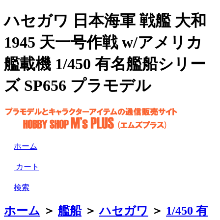
ハセガワ 日本海軍 戦艦 大和
1945 天一号作戦 w/アメリカ
艦載機 1/450 有名艦船シリー
ズ SP656 プラモデル
ホーム
カート
検索
ホーム
＞
艦船
＞
ハセガワ
＞
1/450 有