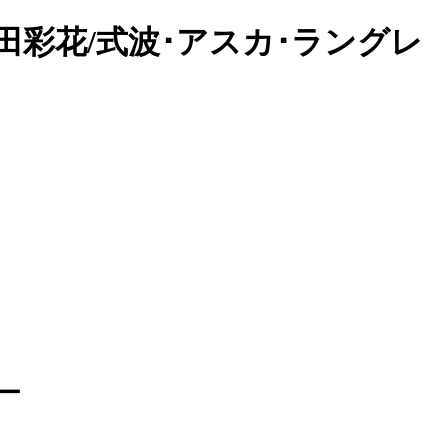
田彩花/式波･アスカ･ラングレ
ー