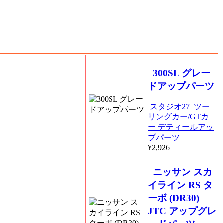
300SL グレー
ドアップパーツ
スタジオ27
ツー
リングカー/GTカ
ー デティールアッ
プパーツ
¥2,926
ニッサン スカ
イライン RS タ
ーボ (DR30)
JTC アップグレ