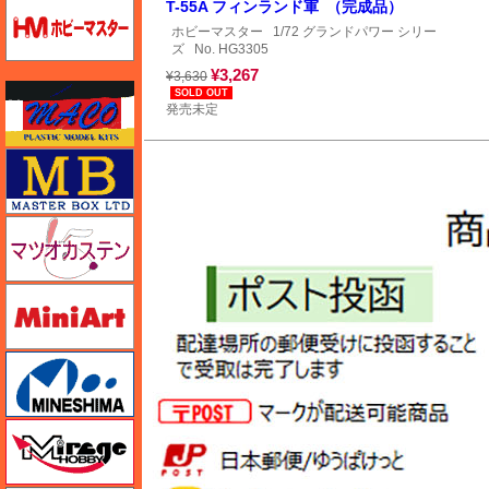
ホビーマスター
T-55A フィンランド軍 （完成品）
ホビーマスター
1/72 グランドパワー シリー
ズ
No. HG3305
¥3,267
¥3,630
マコ
SOLD OUT
発売未定
マスターボックス
マツオカステン
ミニアート
ミネシマ
ミラージュホビー