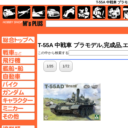
T-55A 中戦車 プ
AFV
飛行機
艦船
自動車
バイク
キャラクター
ガンダム
塗料
TOP
TOPページへ
T-55A 中戦車 プラモデル,完成品,
AFV
この中から検索する
飛行機ページへ
1/35
1/72
艦船ページへ
自動車ページへ
バイクページへ
ガンダムページへ
キャラクターページへ
ミニカーページへ
その他ページへ
塗料ページへ