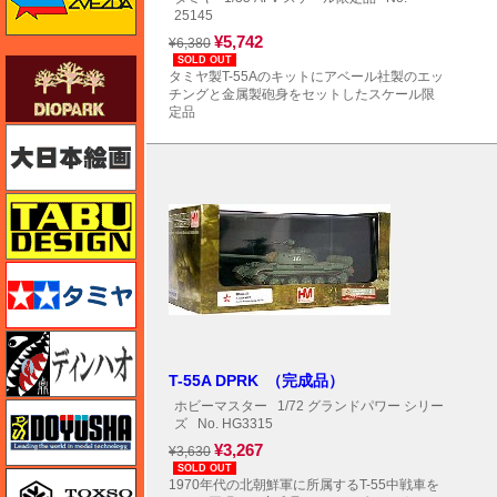
25145
¥5,742
¥6,380
SOLD OUT
ダイオパーク（diopark）
タミヤ製T-55Aのキットにアベール社製のエッ
チングと金属製砲身をセットしたスケール限
定品
大日本絵画
タブデザイン・スタジオ27
タミヤ
ディン・ハオ
T-55A DPRK （完成品）
ホビーマスター
1/72 グランドパワー シリー
童友社
ズ
No. HG3315
¥3,267
¥3,630
SOLD OUT
トキソモデル（toxso_model）
1970年代の北朝鮮軍に所属するT-55中戦車を