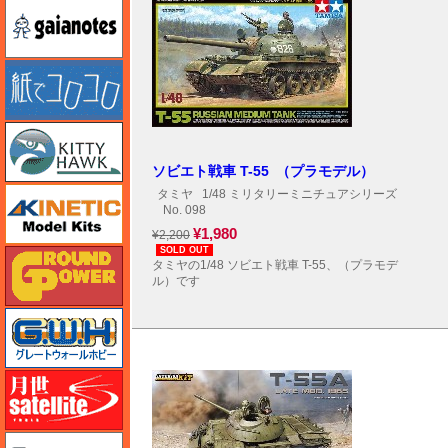
ガイアノーツ
紙でコロコロ
キティホーク
ソビエト戦車 T-55 （プラモデル）
キネテック
タミヤ
1/48 ミリタリーミニチュアシリーズ
No. 098
¥1,980
¥2,200
SOLD OUT
ガリレオ出版 グランドパワー
タミヤの1/48 ソビエト戦車 T-55、（プラモデ
ル）です
グレートウォールホビー
月世 サテライトツールス
ゲンブンマガジン