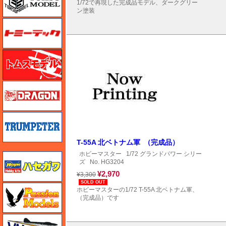
1/72で再現した完成品モデル、ダークグリー
ン塗装
トミーテック
トムスモデル
ドラゴン
トランペッター
T-55A 北ベトナム軍 （完成品）
ホビーマスター
1/72 グランドパワー シリー
ハセガワ
ズ
No. HG3204
¥2,970
¥3,300
SOLD OUT
ハセガワ
ホビーマスターの1/72 T-55A 北ベトナム軍、
（完成品）です
バロムモデル