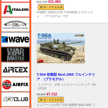
¥11,484
¥12,760
イタレリ
HOBBY 2000の1/35 T-55AM2B クラディヴ
ォ、（プラモデル）です
ウインザー＆ニュートン
ウェーブ
ウォーマスターズ
エアテックス
T-55A 初期型 Mod.1965 フルインテリ
ア （プラモデル）
エアフィックス
ミニアート
1/35 ミリタリーミニチュア
No.
37016
¥7,722
AFVクラブ
¥8,580
ミニアートの1/35 T-55A 初期型 Mod.1965 フ