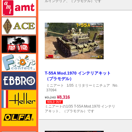
ルインテリア、（プラモデル）です
amt
エース
FTF
エフトイズ
T-55A Mod.1970 インテリアキット
エブロ
（プラモデル）
ミニアート
1/35 ミリタリーミニチュア
No.
37094
エレール
¥8,316
¥9,240
SOLD OUT
ミニアートの1/35 T-55A Mod.1970 インテリ
オルファ
アキット、（プラモデル）です