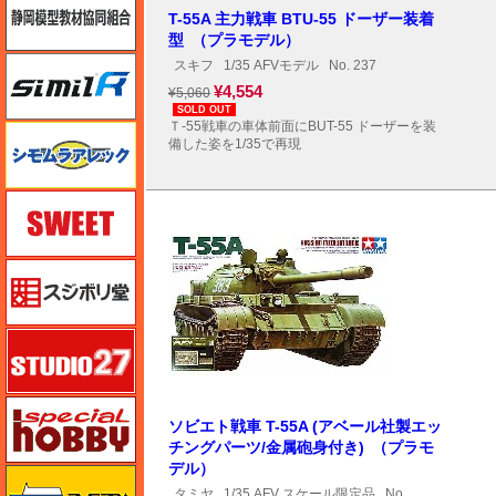
T-55A 主力戦車 BTU-55 ドーザー装着
型 （プラモデル）
シミラー（similR）
スキフ
1/35 AFVモデル
No. 237
¥4,554
¥5,060
SOLD OUT
Ｔ-55戦車の車体前面にBUT-55 ドーザーを装
シモムラアレック
備した姿を1/35で再現
スイート（SWEET）
スジボリ堂
スタジオ27・タブデザイン
スペシャルホビー
ソビエト戦車 T-55A (アベール社製エッ
チングパーツ/金属砲身付き) （プラモ
デル）
ズベズダ（Zvezda）
タミヤ
1/35 AFV スケール限定品
No.