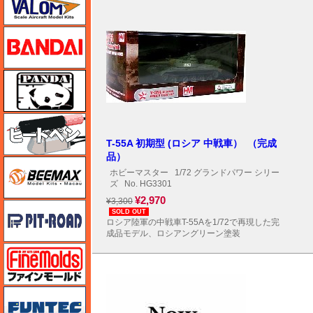
バンダイ
パンダホビー
ヒートペン（十和田技研・ブレインファクトリー）
T-55A 初期型 (ロシア 中戦車） （完成
品）
BEEMAX
ホビーマスター
1/72 グランドパワー シリー
ズ
No. HG3301
¥2,970
¥3,300
ピットロード
SOLD OUT
ロシア陸軍の中戦車T-55Aを1/72で再現した完
成品モデル、ロシアングリーン塗装
ファインモールド
funtec（ファンテック）