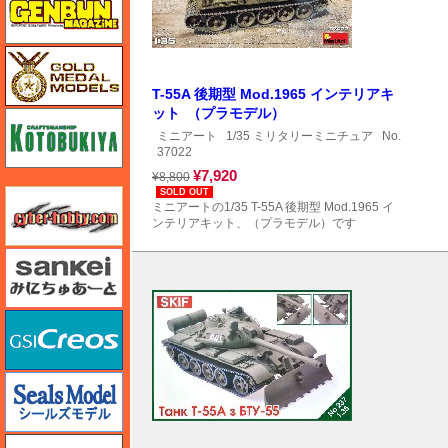
ゴールドメダルモデルズ
T-55A 後期型 Mod.1965 インテリアキ
ット （プラモデル）
コトブキヤ
ミニアート
1/35 ミリタリーミニチュア
No.
37022
¥7,920
¥8,800
サイバーホビー
SOLD OUT
ミニアートの1/35 T-55A 後期型 Mod.1965 イ
ンテリアキット、（プラモデル）です
さんけい みにちゅあーと
GSIクレオス
シールズモデル
静岡模型協同組合