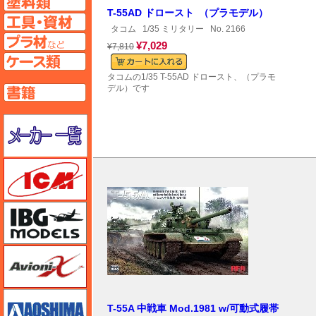
T-55AD ドロースト （プラモデル）
工具ページへ
タコム
1/35 ミリタリー
No. 2166
プラ材ページへ
¥7,029
¥7,810
ケースページへ
タコムの1/35 T-55AD ドロースト、（プラモ
デル）です
書籍ページへ
メーカー一覧のページはこちら
ICM
IBG
Avioni-X（アヴィオニクス）
アオシマ
T-55A 中戦車 Mod.1981 w/可動式履帯