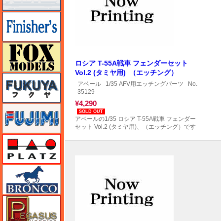
フィニッシャーズ
フォックスモデル（FOX MODELS）
ロシア T-55A戦車 フェンダーセット
Vol.2 (タミヤ用) （エッチング）
フクヤ
アベール
1/35 AFV用エッチングパーツ
No.
35129
¥4,290
フジミ
SOLD OUT
アベールの1/35 ロシア T-55A戦車 フェンダー
セット Vol.2 (タミヤ用)、（エッチング）です
プラッツ
ブロンコモデル（Bronco Models）
ペガサスホビー