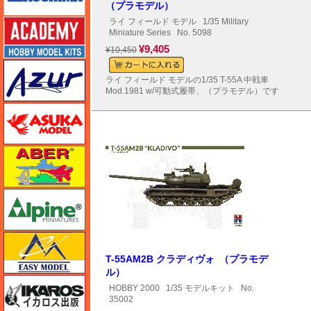
（プラモデル）
ライ フィールド モデル
1/35 Military
アカデミー
Miniature Series
No. 5098
¥9,405
¥10,450
アズール
ライ フィールド モデルの1/35 T-55A 中戦車
Mod.1981 w/可動式履帯、（プラモデル）です
アスカモデル
アベール
アルパイン
イージーモデル
T-55AM2B クラディヴォ （プラモデ
ル）
イカロス出版
HOBBY 2000
1/35 モデルキット
No.
35002