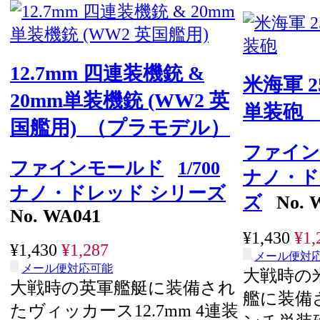
12.7mm 四連装機銃 &
米海軍 
20mm単装機銃 (WW2 英
単装砲
国艦用) （プラモデル）
ファイン
ファインモールド
1/700
ナノ・ド
ナノ・ドレッド シリーズ
ズ
No. 
No. WA041
¥1,430
¥1,
¥1,430
¥1,287
メール便対
メール便対応可能
大戦時の
大戦時の英軍艦艇に装備され
艦に装備さ
たヴィッカース12.7mm 4連装