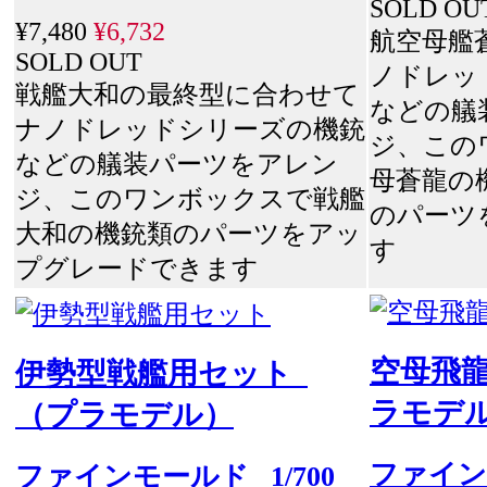
SOLD OU
¥7,480
¥6,732
航空母艦
SOLD OUT
ノドレッ
戦艦大和の最終型に合わせて
などの艤
ナノドレッドシリーズの機銃
ジ、この
などの艤装パーツをアレン
母蒼龍の
ジ、このワンボックスで戦艦
のパーツ
大和の機銃類のパーツをアッ
す
プグレードできます
空母飛
伊勢型戦艦用セット
ラモデ
（プラモデル）
ファイン
ファインモールド
1/700