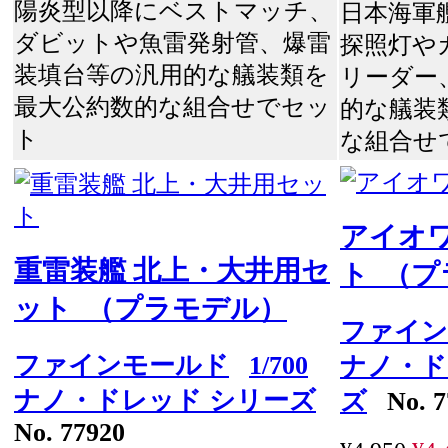
陽炎型以降にベストマッチ、
日本海軍
ダビットや魚雷発射管、爆雷
探照灯や
装填台等の汎用的な艤装類を
リーダー
最大公約数的な組合せでセッ
的な艤装
ト
な組合せ
アイオ
重雷装艦 北上・大井用セ
ト （
ット （プラモデル）
ファイン
ファインモールド
1/700
ナノ・ド
ナノ・ドレッド シリーズ
ズ
No. 7
No. 77920