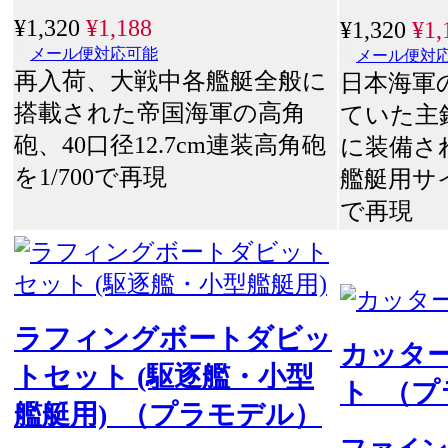
¥1,320
¥1,188
¥1,320
¥1,
メール便対応可能
メール便対
再入荷、大戦中各艦艇全般に
日本海軍
搭載された帝国海軍の高角
ていた主
砲、40口径12.7cm連装高角砲
に装備さ
を1/700で再現
艦艇用サイ
で再現
ラフィングボートダビッ
カッタ
トセット (駆逐艦・小型
ト （
艦艇用) （プラモデル）