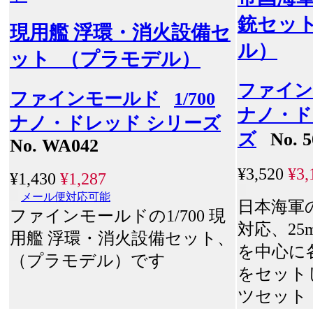
銃セッ
現用艦 浮環・消火設備セ
ル）
ット （プラモデル）
ファイン
ファインモールド
1/700
ナノ・ド
ナノ・ドレッド シリーズ
ズ
No. 5
No. WA042
¥3,520
¥3,
¥1,430
¥1,287
メール便対応可能
日本海軍
ファインモールドの1/700 現
対応、25
用艦 浮環・消火設備セット、
を中心に
（プラモデル）です
をセット
ツセット