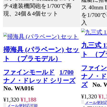
チ4連装機関砲を1/700で再
ス 40mm
現、24個＆4個セット
を1/70
入
九三式 
掃海具 (パラベーン) セッ
ト （
ト （プラモデル）
ファイン
ファインモールド
1/700
ナノ・ド
ナノ・ドレッド シリーズ
ズ
No. 
No. WA016
¥1,320
¥1,
¥1,320
¥1,188
メール便対
メール便対応可能