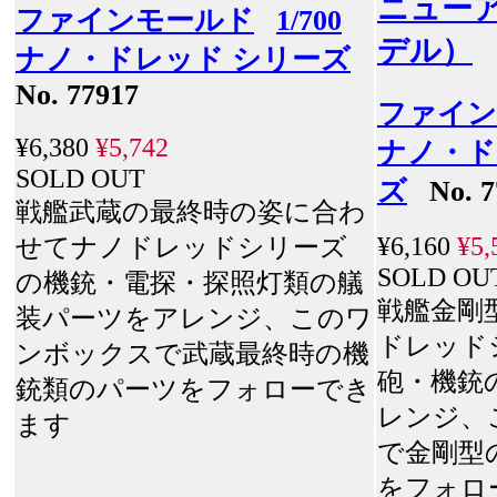
ニューア
ファインモールド
1/700
デル）
ナノ・ドレッド シリーズ
No. 77917
ファイン
¥6,380
¥5,742
ナノ・ド
SOLD OUT
ズ
No. 7
戦艦武蔵の最終時の姿に合わ
¥6,160
¥5,
せてナノドレッドシリーズ
SOLD OU
の機銃・電探・探照灯類の艤
戦艦金剛
装パーツをアレンジ、このワ
ドレッド
ンボックスで武蔵最終時の機
砲・機銃
銃類のパーツをフォローでき
レンジ、
ます
で金剛型
をフォロ