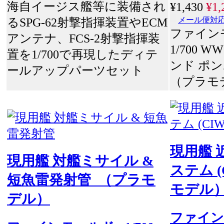
海自イージス艦等に装備され
¥1,430
¥1,
るSPG-62射撃指揮装置やECM
メール便対
ファイン
アンテナ、FCS-2射撃指揮装
1/700 W
置を1/700で再現したディテ
ンド ポ
ールアップパーツセット
（プラモ
現用艦 
現用艦 対艦ミサイル &
ステム (
短魚雷発射管 （プラモ
モデル
デル）
ファイン