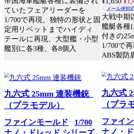
帝国海軍艦艇各種に装備され
¥1,650
¥1,
ていたフェアリーダーを
メール便対
大戦中期
1/700で再現、独特の形状と固
艦艇各種
定用リベットまでハイディ
付きの25
テールに再現、大型艦・小型
1/700
艦別に各3種、各8個入
ABS製防
九六式 
九六式 25mm 連装機銃
（プラ
（プラモデル）
ファイン
ファインモールド
1/700
ナノ・ド
ナノ・ドレッド シリーズ