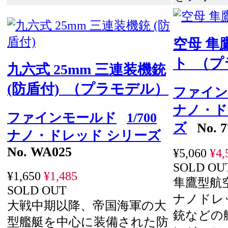
空母 隼
ト （
九六式 25mm 三連装機銃
(防盾付) （プラモデル）
ファイン
ナノ・ド
ファインモールド
1/700
ズ
No. 7
ナノ・ドレッド シリーズ
No. WA025
¥5,060
¥4,
SOLD OU
¥1,650
¥1,485
隼鷹型航
SOLD OUT
ナノドレ
大戦中期以降、帝国海軍の大
銃などの
型艦艇を中心に装備された防