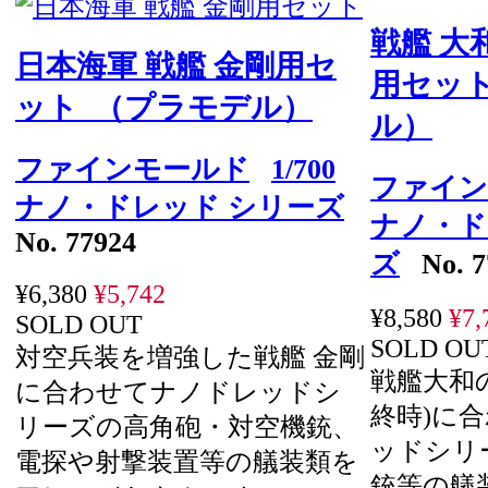
戦艦 大
日本海軍 戦艦 金剛用セ
用セッ
ット （プラモデル）
ル）
ファインモールド
1/700
ファイン
ナノ・ドレッド シリーズ
ナノ・ド
No. 77924
ズ
No. 7
¥6,380
¥5,742
¥8,580
¥7,
SOLD OUT
SOLD OU
対空兵装を増強した戦艦 金剛
戦艦大和
に合わせてナノドレッドシ
終時)に
リーズの高角砲・対空機銃、
ッドシリ
電探や射撃装置等の艤装類を
銃等の艤