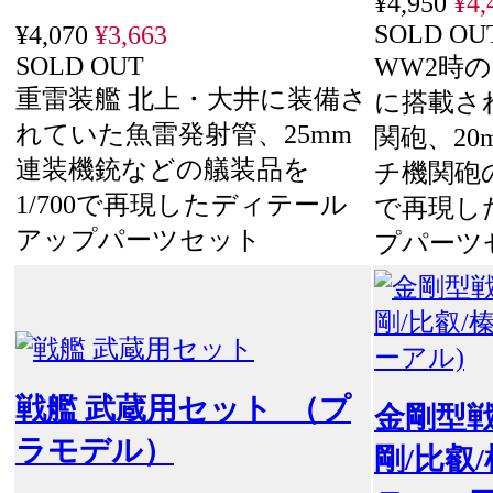
¥4,950
¥4,
SOLD OU
¥4,070
¥3,663
SOLD OUT
WW2時
重雷装艦 北上・大井に装備さ
に搭載さ
れていた魚雷発射管、25mm
関砲、20
連装機銃などの艤装品を
チ機関砲の
1/700で再現したディテール
で再現し
アップパーツセット
プパーツ
戦艦 武蔵用セット （プ
金剛型戦
ラモデル）
剛/比叡/