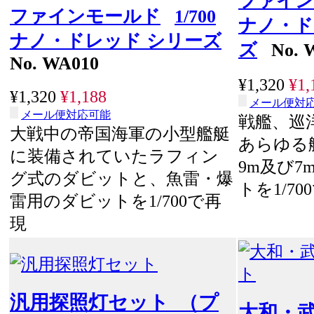
ファイン
ファインモールド
1/700
ナノ・ド
ナノ・ドレッド シリーズ
ズ
No. 
No. WA010
¥1,320
¥1,
¥1,320
¥1,188
メール便対
メール便対応可能
戦艦、巡
大戦中の帝国海軍の小型艦艇
あらゆる
に装備されていたラフィン
9m及び
グ式のダビットと、魚雷・爆
トを1/70
雷用のダビットを1/700で再
現
汎用探照灯セット （プ
大和・武