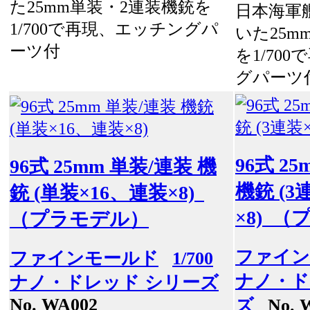
た25mm単装・2連装機銃を
日本海軍
1/700で再現、エッチングパ
いた25m
ーツ付
を1/70
グパーツ
96式 2
96式 25mm 単装/連装 機
機銃 (3
銃 (単装×16、連装×8)
×8) 
（プラモデル）
ファイン
ファインモールド
1/700
ナノ・ド
ナノ・ドレッド シリーズ
No. WA002
ズ
No. 