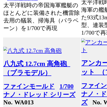
太平洋戦
太平洋戦時の帝国海軍艦艇の
海軍の艦
ほとんどに装備された機雷除
た93式1
去用の艤装、掃海具（パラベ
型、連装
ーン）を1/700で再現
1/700で
アンカ
八九式 12.7cm 高角砲
ット 
（プラモデル）
ファイン
ファインモールド
1/700
ナノ・ド
ナノ・ドレッド シリーズ
No. WA013
ズ
No. 