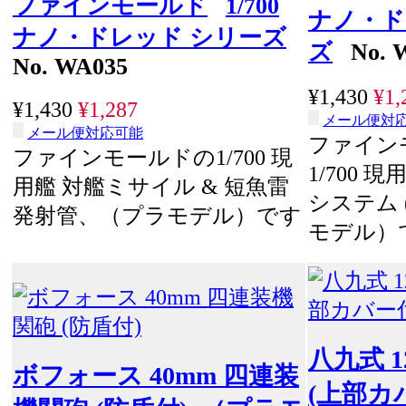
ファインモールド
1/700
ナノ・ド
ナノ・ドレッド シリーズ
ズ
No. 
No. WA035
¥1,430
¥1,
¥1,430
¥1,287
メール便対
メール便対応可能
ファイン
ファインモールドの1/700 現
1/700 
用艦 対艦ミサイル & 短魚雷
システム 
発射管、（プラモデル）です
モデル）
八九式 1
ボフォース 40mm 四連装
(上部カ