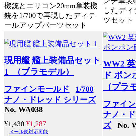
ンチ単装砲
機銃とエリコン20mm単装機
したディ
銃を1/700で再現したディテ
ツセット
ールアップパーツセット
現用艦 艦上装備品セット
WW2 英
1 （プラモデル）
ド ポン
（プラ
ファインモールド
1/700
ナノ・ドレッド シリーズ
ファイン
No. WA038
ナノ・ド
¥1,430
¥1,287
ズ
No. 
メール便対応可能