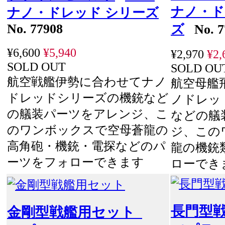
ナノ・ド
ナノ・ドレッド シリーズ
No. 77908
ズ
No. 7
¥6,600
¥5,940
¥2,970
¥2,
SOLD OUT
SOLD OU
航空戦艦伊勢に合わせてナノ
航空母艦
ドレッドシリーズの機銃など
ノドレッ
の艤装パーツをアレンジ、こ
などの艤
のワンボックスで空母蒼龍の
ジ、この
高角砲・機銃・電探などのパ
龍の機銃
ーツをフォローできます
ローでき
長門型
金剛型戦艦用セット