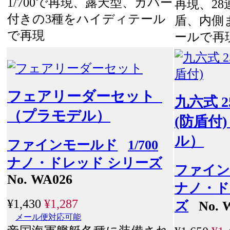
1/700で再現、露天型、カバー
再現、2
付きの3種をハイディテール
盾、内側
で再現
ールで再
フェアリーダーセット
九六式 
（プラモデル）
(防盾付
ル）
ファインモールド
1/700
ナノ・ドレッド シリーズ
ファイン
No. WA026
ナノ・ド
¥1,430
¥1,287
ズ
No. 
メール便対応可能