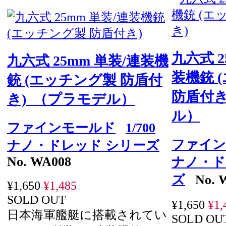
九六式 2
九六式 25mm 単装/連装機
装機銃 
銃 (エッチング製 防盾付
防盾付き
き) （プラモデル）
ル）
ファインモールド
1/700
ファイン
ナノ・ドレッド シリーズ
No. WA008
ナノ・ド
ズ
No. 
¥1,650
¥1,485
SOLD OUT
¥1,650
¥1,
日本海軍艦艇に搭載されてい
SOLD OU