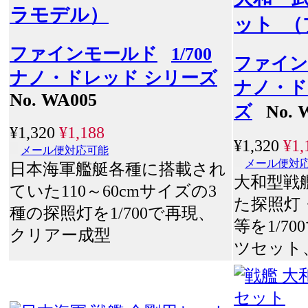
ラモデル）
ット 
ファインモールド
1/700
ファイン
ナノ・ドレッド シリーズ
ナノ・ド
No. WA005
ズ
No. 
¥1,320
¥1,188
¥1,320
¥1,
メール便対応可能
メール便対
日本海軍艦艇各種に搭載され
大和型戦
ていた110～60cmサイズの3
た探照灯
種の探照灯を1/700で再現、
等を1/7
クリアー成型
ツセット