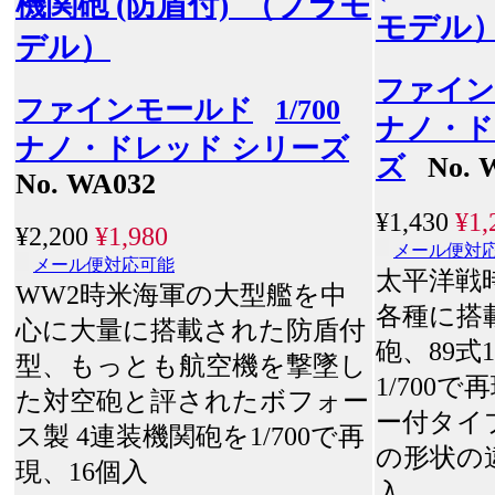
機関砲 (防盾付) （プラモ
モデル
デル）
ファイン
ファインモールド
1/700
ナノ・ド
ナノ・ドレッド シリーズ
ズ
No. 
No. WA032
¥1,430
¥1,
¥2,200
¥1,980
メール便対
メール便対応可能
太平洋戦
WW2時米海軍の大型艦を中
各種に搭
心に大量に搭載された防盾付
砲、89式
型、もっとも航空機を撃墜し
1/700
た対空砲と評されたボフォー
ー付タイ
ス製 4連装機関砲を1/700で再
の形状の
現、16個入
入