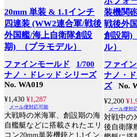
ボフォー
20mm 単装 & 1.1インチ
装機関砲
四連装 (WW2連合軍/戦後
戦後外国
外国艦/海上自衛隊創設
創設期)
期) （プラモデル）
ル）
ファインモールド
1/700
ファイン
ナノ・ドレッド シリーズ
ナノ・ド
No. WA019
ズ
No. 
¥1,430
¥1,287
¥2,200
¥1,
メール便対応可能
メール便対
大戦時の米海軍、創設期の海
対戦中の
自艦艇などに搭載されたエリ
後自衛隊
コン20mm単装機銃と1.1イン
艦艇に搭