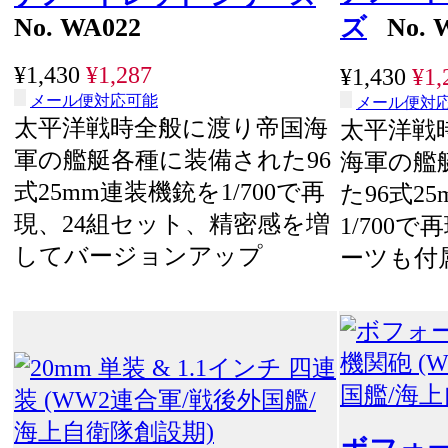
No. WA022
ズ
No. 
¥1,430
¥1,287
¥1,430
¥1,
メール便対応可能
メール便対
太平洋戦時全般に渡り帝国海
太平洋戦
軍の艦艇各種に装備された96
海軍の艦
式25mm連装機銃を1/700で再
た96式2
現、24組セット、精密感を増
1/700
してバージョンアップ
ーツも付