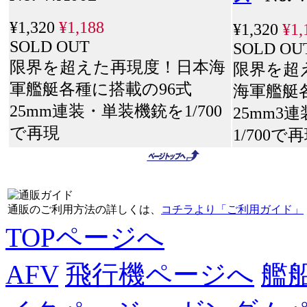
¥1,320
¥1,188
¥1,320
¥1,
SOLD OUT
SOLD OU
限界を超えた再現度！日本海
限界を超
軍艦艇各種に搭載の96式
海軍艦艇
25mm連装・単装機銃を1/700
25mm3
で再現
1/700で
通販のご利用方法の詳しくは、
コチラより「ご利用ガイド」
TOPページへ
AFV
飛行機ページへ
艦