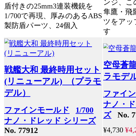
ンジ、こ
盾付きの25mm3連装機銃を
隼鷹・飛
1/700で再現、厚みのあるABS
ツをアッ
製防盾パーツ、24個入
す
空母蒼
戦艦大和 最終時用セット
ラモデ
(リニューアル) （プラモ
デル）
ファイン
ナノ・ド
ファインモールド
1/700
ズ
No. 7
ナノ・ドレッド シリーズ
¥4,730
¥4,
No. 77912