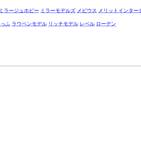
ミラージュホビー
ミラーモデルズ
メビウス
メリットインター
たっふ
ラウペンモデル
リッチモデル
レベル
ローデン