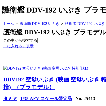
護衛艦 DDV-192 いぶき プ
ホーム
＞
護衛艦 DDV-192 いぶき
＞
護衛艦 DDV-192 い
護衛艦 DDV-192 いぶき プラモデ
この中から検索する
トに入れる」表示
DDV192 空母いぶき (映画 空母いぶき 
様) （プラモデル）
タミヤ
1/35 AFV スケール限定品
No. 25413