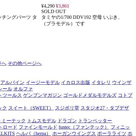
¥4,290
¥3,861
SOLD OUT
エッチングパーツ タ
タミヤの1/700 DDV192 空母 いぶき、
（プラモデル）です
ジへ
その他ページへ
アルパイン
イージーモデル
イカロス出版
イタレリ
ウインザ
レール
オルファ
トツールス
ゲンブンマガジン
ゴールドメダルモデルズ
コトブ
ック
スイート（SWEET）
スジボリ堂
スタジオ27・タブデザ
トミーテック
トムスモデル
ドラゴン
トランペッター
トロード
ファインモールド
funtec（ファンテック）
フィニッ
ELKITS
ヘルパ（herpa）
ホーガンウイングス
ポーラライツ
ホ