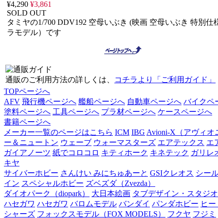
¥4,290
¥3,861
SOLD OUT
タミヤの1/700 DDV192 空母いぶき (映画 空母いぶき 特別仕
ラモデル）です
通販のご利用方法の詳しくは、
コチラより「ご利用ガイド」
TOPページへ
AFV
飛行機ページへ
艦船ページへ
自動車ページへ
バイクペ
塗料ページへ
工具ページへ
プラ材ページへ
ケースページへ
書籍ページへ
メーカー一覧のページはこちら
ICM
IBG
Avioni-X（アヴィ
ー＆ニュートン
ウェーブ
ウォーマスターズ
エアテックス
エ
ガイアノーツ
紙でコロコロ
キティホーク
キネテック
ガリレ
キヤ
サイバーホビー
さんけい みにちゅあーと
GSIクレオス
シー
イン
スペシャルホビー
ズベズダ（Zvezda）
ダイオパーク（diopark）
大日本絵画
タブデザイン・スタジオ
ハセガワ
ハセガワ
バロムモデル
バンダイ
パンダホビー
ヒー
シャーズ
フォックスモデル（FOX MODELS）
フクヤ
フジミ