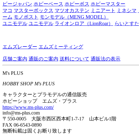
ビージャパン
ホビーベース
ホビーボス
ホビーマスター
マコ
マスターボックス
マツオカステン
ミニアート
ミネシマ
ーム
モノポスト
モンモデル（MENG MODEL）
ユニモデル
ユニモデル
ライオンロア（LionRoar）
らいとす
エムズレーダー
エムズミーティング
店舗ご案内
通販のご案内
送料について
通販法の表示
M's PLUS
HOBBY SHOP M's PLUS
キャラクターとプラモデルの通信販売
ホビーショップ エムズ・プラス
https://www.ms-plus.com/
info@ms-plus.com
〒550-0005 大阪市西区西本町1-7-17 山本ビル1階
FAX 06-6543-0890
無断転載は固くお断り致します