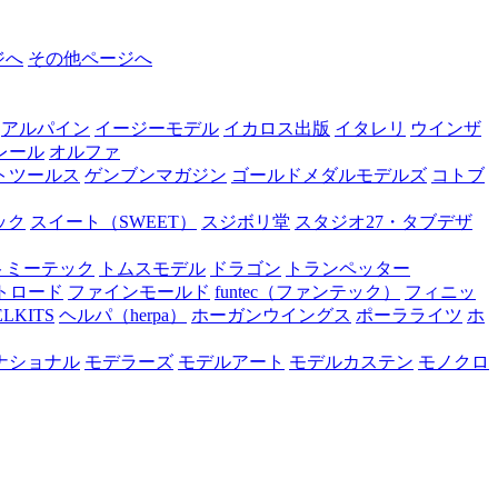
ジへ
その他ページへ
アルパイン
イージーモデル
イカロス出版
イタレリ
ウインザ
レール
オルファ
トツールス
ゲンブンマガジン
ゴールドメダルモデルズ
コトブ
ック
スイート（SWEET）
スジボリ堂
スタジオ27・タブデザ
トミーテック
トムスモデル
ドラゴン
トランペッター
トロード
ファインモールド
funtec（ファンテック）
フィニッ
ELKITS
ヘルパ（herpa）
ホーガンウイングス
ポーラライツ
ホ
ナショナル
モデラーズ
モデルアート
モデルカステン
モノクロ