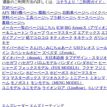
通販のご利用方法の詳しくは、
コチラより「ご利用ガイド」
TOPページへ
AFV
飛行機ページへ
艦船ページへ
自動車ページへ
バイクペ
塗料ページへ
工具ページへ
プラ材ページへ
ケースページへ
書籍ページへ
メーカー一覧のページはこちら
ICM
IBG
Avioni-X（アヴィ
ー＆ニュートン
ウェーブ
ウォーマスターズ
エアテックス
エ
ガイアノーツ
紙でコロコロ
キティホーク
キネテック
ガリレ
キヤ
サイバーホビー
さんけい みにちゅあーと
GSIクレオス
シー
イン
スペシャルホビー
ズベズダ（Zvezda）
ダイオパーク（diopark）
大日本絵画
タブデザイン・スタジオ
ハセガワ
ハセガワ
バロムモデル
バンダイ
パンダホビー
ヒー
シャーズ
フォックスモデル（FOX MODELS）
フクヤ
フジミ
ビージャパン
ホビーベース
ホビーボス
ホビーマスター
マコ
マスターボックス
マツオカステン
ミニアート
ミネシマ
ーム
モノポスト
モンモデル（MENG MODEL）
ユニモデル
ユニモデル
ライオンロア（LionRoar）
らいとす
エムズレーダー
エムズミーティング