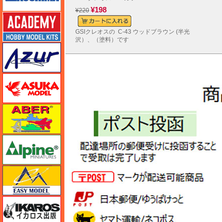
¥198
¥220
アカデミー
GSIクレオスの C-43 ウッドブラウン (半光
沢）、（塗料）です
アズール
アスカモデル
アベール
アルパイン
イージーモデル
イカロス出版