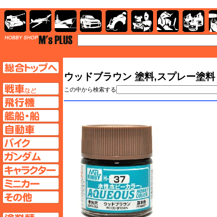
AFV
飛行機
艦船
自動車
バイク
キャラクター
ガンダム
塗料
TOP
TOPページへ
ウッドブラウン 塗料,スプレー塗料 
AFV
この中から検索する
飛行機ページへ
艦船ページへ
自動車ページへ
バイクページへ
ガンダムページへ
キャラクターページへ
ミニカーページへ
その他ページへ
塗料ページへ