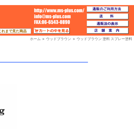
通
TOP
送
通
カートの中を見る
店
これまで見た商品
ホーム
＞
ウッドブラウン
＞
ウッドブラウン 塗料 スプレー塗料