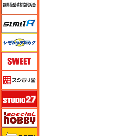
シミラー（similR）
シモムラアレック
スイート（SWEET）
スジボリ堂
スタジオ27・タブデザイン
スペシャルホビー
ズベズダ（Zvezda）