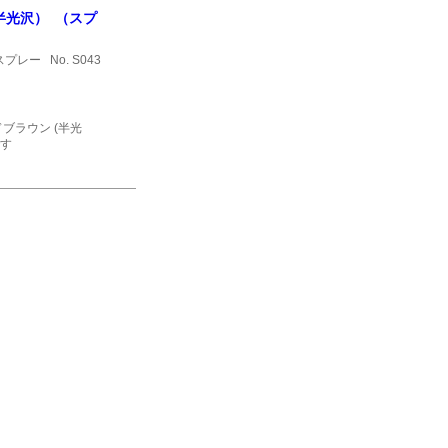
(半光沢） （スプ
 スプレー
No. S043
ドブラウン (半光
す