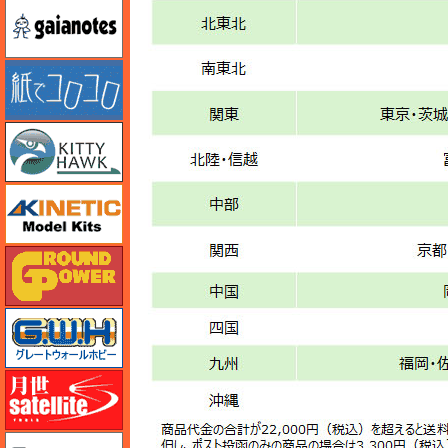
ガイアノーツ
紙でコロコロ
キティホーク
キネテック
ガリレオ出版 グランドパワー
グレートウォールホビー
月世 サテライトツールス
ゲンブンマガジン