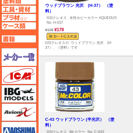
ウッドブラウン 光沢 (H-37） （塗
工具ページへ
料）
プラ材ページへ
GSIクレオス
水性ホビーカラー AQUEOUS
No. H-037
ケースページへ
¥178
¥198
書籍ページへ
GSIクレオスの ウッドブラウン 光沢 (H-
37）、（塗料）です
メーカー一覧のページはこちら
ICM
IBG
Avioni-X（アヴィオニクス）
C-43 ウッドブラウン (半光沢） （塗
アオシマ
料）
GSIクレオス
Mr.カラー
No. C-043