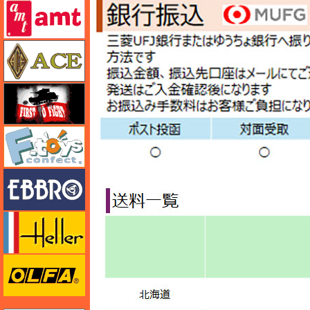
amt
エース
FTF
エフトイズ
エブロ
エレール
オルファ