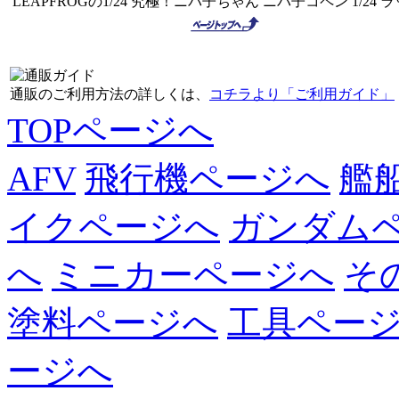
LEAPFROGの1/24 究極！ニパ子ちゃん ニパ子コペン 1/
通販のご利用方法の詳しくは、
コチラより「ご利用ガイド」
TOPページへ
AFV
飛行機ページへ
艦
イクページへ
ガンダム
へ
ミニカーページへ
そ
塗料ページへ
工具ペー
ージへ