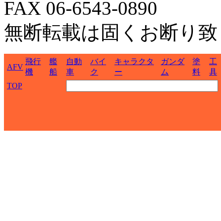
FAX 06-6543-0890
無断転載は固くお断り致
飛行
艦
自動
バイ
キャラクタ
ガンダ
塗
工
AFV
機
船
車
ク
ー
ム
料
具
TOP