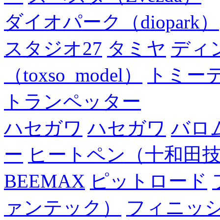
ダイオパーク（diopark）
スタジオ27
タミヤ
ディ
（toxso_model）
トミー
トランペッター
ハセガワ
ハセガワ
バロ
ー
ヒートペン（十和田
BEEMAX
ピットロード
ァンテック）
フィニッ