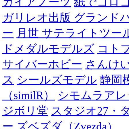
ガイアノーツ
紙でコロ
ガリレオ出版 グランド
ー
月世 サテライトツー
ドメダルモデルズ
コト
サイバーホビー
さんけい
ス
シールズモデル
静岡
（similR）
シモムラアレ
ジボリ堂
スタジオ27・
ー
ズベズダ（Zvezda）