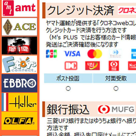
amt
エース
FTF
エフトイズ
エブロ
エレール
オルファ