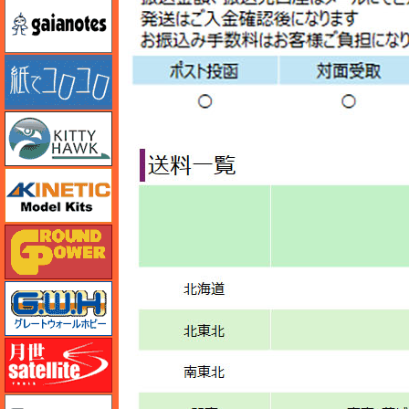
ガイアノーツ
紙でコロコロ
キティホーク
キネテック
ガリレオ出版 グランドパワー
グレートウォールホビー
月世 サテライトツールス
ゲンブンマガジン