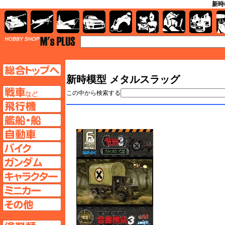
新時
AFV
飛行機
艦船
自動車
バイク
キャラクター
ガンダム
塗料
TOP
TOPページへ
新時模型 メタルスラッグ
AFV
この中から検索する
飛行機ページへ
艦船ページへ
自動車ページへ
バイクページへ
ガンダムページへ
キャラクターページへ
ミニカーページへ
その他ページへ
塗料ページへ