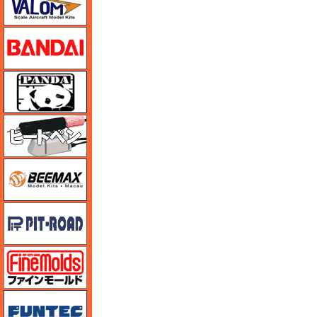
バンダイ
パンダホビー
ヒートペン（十和田技研・ブレインファクトリー）
BEEMAX
ピットロード
ファインモールド
funtec（ファンテック）