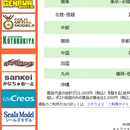
ゴールドメダルモデルズ
コトブキヤ
サイバーホビー
さんけい みにちゅあーと
GSIクレオス
通販のご利用方法の詳しくは、
コチラより「ご利用ガイド
M's PLUS
シールズモデル
HOB
静岡模型協同組合
キャラクタ