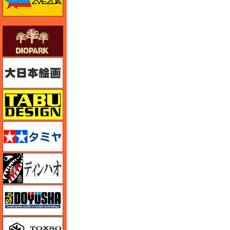
ダイオパーク（diopark）
大日本絵画
タブデザイン・スタジオ27
タミヤ
ディン・ハオ
童友社
トキソモデル（toxso_model）