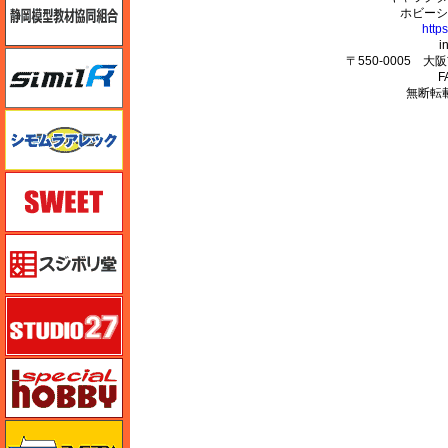
ホビーシ
http
i
シミラー（similR）
〒550-0005 
F
無断転
シモムラアレック
スイート（SWEET）
スジボリ堂
スタジオ27・タブデザイン
スペシャルホビー
ズベズダ（Zvezda）