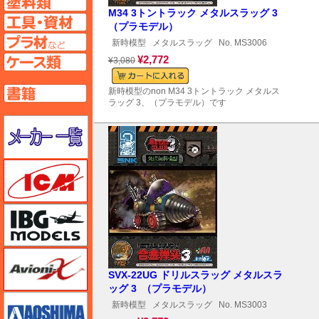
M34 3トントラック メタルスラッグ 3
工具ページへ
（プラモデル）
プラ材ページへ
新時模型
メタルスラッグ
No. MS3006
ケースページへ
¥2,772
¥3,080
書籍ページへ
新時模型のnon M34 3トントラック メタルス
ラッグ 3、（プラモデル）です
メーカー一覧のページはこちら
ICM
IBG
Avioni-X（アヴィオニクス）
SVX-22UG ドリルスラッグ メタルスラ
ッグ 3 （プラモデル）
アオシマ
新時模型
メタルスラッグ
No. MS3003