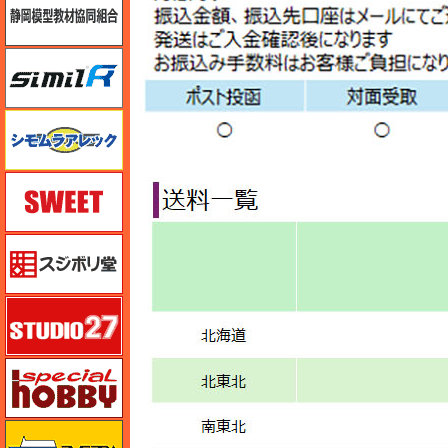
シミラー（similR）
シモムラアレック
スイート（SWEET）
スジボリ堂
スタジオ27・タブデザイン
スペシャルホビー
ズベズダ（Zvezda）