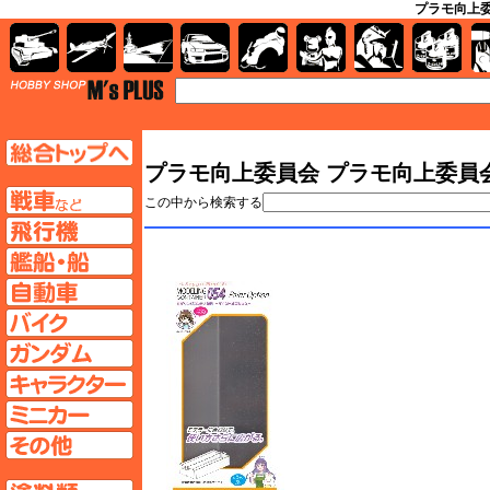
プラモ向上委
AFV
飛行機
艦船
自動車
バイク
キャラクター
ガンダム
塗料
TOP
TOPページへ
プラモ向上委員会 プラモ向上委員
AFV
この中から検索する
飛行機ページへ
艦船ページへ
自動車ページへ
バイクページへ
ガンダムページへ
キャラクターページへ
ミニカーページへ
その他ページへ
塗料ページへ