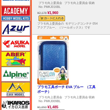
プラモ向上委員会
プラモ向上委員会 収納
No. PMKJ016BL
アカデミー
¥1,960
¥2,178
アズール
プラモ向上委員会の モデリングコンテナ 054
アクアブルー、（ツールボックス）です
アスカモデル
アベール
アルパイン
イージーモデル
プラモ工具ポーチ EVA ブルー （工具
ポーチ）
プラモ向上委員会
プラモ向上委員会 収納
イカロス出版
No. PMKJ009BL
¥1,485
¥1,650