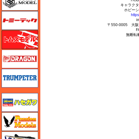
HOB
キャラクタ
ホビーシ
トミーテック
http
i
〒550-0005 
F
トムスモデル
無断転
ドラゴン
トランペッター
ハセガワ
ハセガワ
バロムモデル