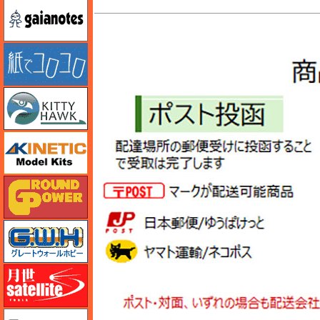
ガイアノーツ
紙でコロコロ
キティホーク
キネテック
ガリレオ出版 グランドパワー
グレートウォールホビー
月世 サテライトツールス
ゲンブンマガジン