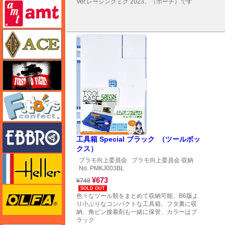
Ver.レーシングミク 2023、（ポーチ）です
amt
エース
FTF
エフトイズ
エブロ
工具箱 Special ブラック （ツールボッ
クス）
エレール
プラモ向上委員会
プラモ向上委員会 収納
No. PMKJ003BL
¥673
¥748
オルファ
SOLD OUT
色々なツール類をまとめて収納可能、B6版よ
り小ぶりなコンパクトな工具箱、フタ裏に収
納、角ビン接着剤も一緒に保管、カラーはブ
ラック