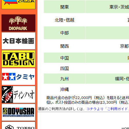
ダイオパーク（diopark）
大日本絵画
タブデザイン・スタジオ27
タミヤ
ディン・ハオ
童友社
通販のご利用方法の詳しくは、
コチラより「ご利用ガイド
M's PLUS
トキソモデル（toxso_model）