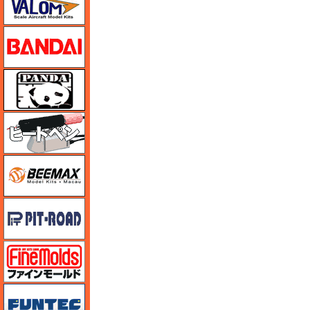
バンダイ
パンダホビー
ヒートペン（十和田技研・ブレインファクトリー）
BEEMAX
ピットロード
ファインモールド
funtec（ファンテック）