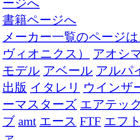
ージへ
書籍ページへ
メーカー一覧のページは
ヴィオニクス）
アオシ
モデル
アベール
アルパ
出版
イタレリ
ウインザ
ーマスターズ
エアテッ
ブ
amt
エース
FTF
エフ
ァ