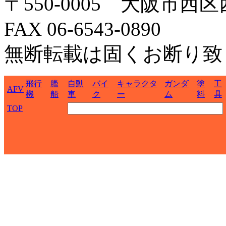
〒550-0005 大阪市西区
FAX 06-6543-0890
無断転載は固くお断り致
飛行
艦
自動
バイ
キャラクタ
ガンダ
塗
工
AFV
機
船
車
ク
ー
ム
料
具
TOP