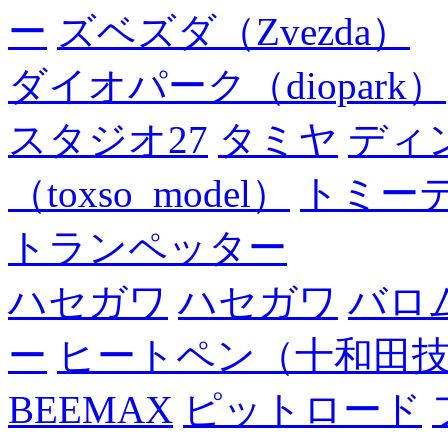
ー
ズベズダ（Zvezda）
ダイオパーク（diopark）
スタジオ27
タミヤ
ディ
（toxso_model）
トミー
トランペッター
ハセガワ
ハセガワ
バロ
ー
ヒートペン（十和田
BEEMAX
ピットロード