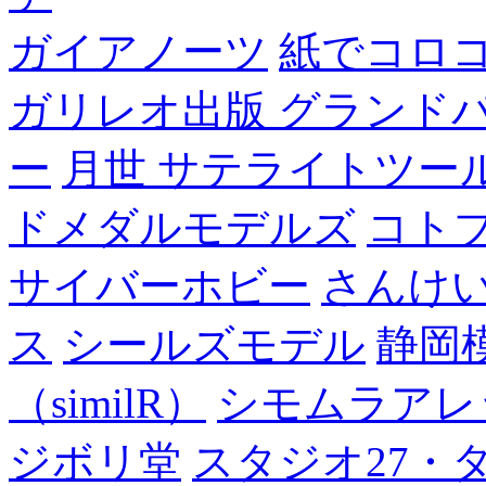
ガイアノーツ
紙でコロ
ガリレオ出版 グランド
ー
月世 サテライトツー
ドメダルモデルズ
コト
サイバーホビー
さんけい
ス
シールズモデル
静岡
（similR）
シモムラアレ
ジボリ堂
スタジオ27・