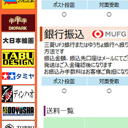
ダイオパーク（diopark）
大日本絵画
タブデザイン・スタジオ27
タミヤ
ディン・ハオ
童友社
トキソモデル（toxso_model）