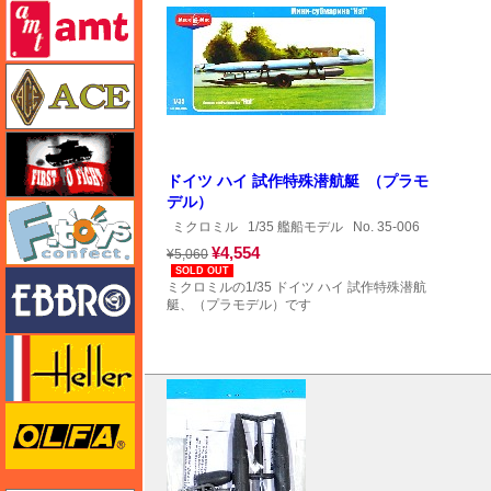
amt
エース
FTF
ドイツ ハイ 試作特殊潜航艇 （プラモ
デル）
エフトイズ
ミクロミル
1/35 艦船モデル
No. 35-006
¥4,554
¥5,060
SOLD OUT
エブロ
ミクロミルの1/35 ドイツ ハイ 試作特殊潜航
艇、（プラモデル）です
エレール
オルファ