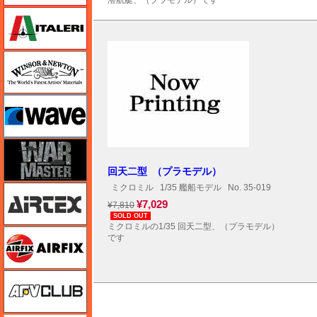
潜航艇、（プラモデル）です
イタレリ
ウインザー＆ニュートン
ウェーブ
ウォーマスターズ
回天二型 （プラモデル）
ミクロミル
1/35 艦船モデル
No. 35-019
エアテックス
¥7,029
¥7,810
SOLD OUT
ミクロミルの1/35 回天二型、（プラモデル）
エアフィックス
です
AFVクラブ