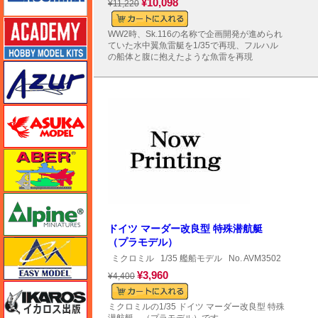
¥10,098
¥11,220
アカデミー
WW2時、Sk.116の名称で企画開発が進められ
ていた水中翼魚雷艇を1/35で再現、フルハル
の船体と腹に抱えたような魚雷を再現
アズール
アスカモデル
アベール
アルパイン
ドイツ マーダー改良型 特殊潜航艇
（プラモデル）
イージーモデル
ミクロミル
1/35 艦船モデル
No. AVM3502
¥3,960
¥4,400
イカロス出版
ミクロミルの1/35 ドイツ マーダー改良型 特殊