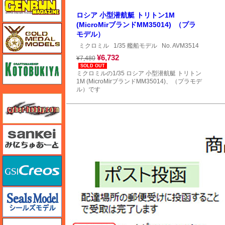
ロシア 小型潜航艇 トリトン1M
(MicroMirブランドMM35014) （プラ
ゴールドメダルモデルズ
モデル）
ミクロミル
1/35 艦船モデル
No. AVM3514
¥6,732
コトブキヤ
¥7,480
SOLD OUT
ミクロミルの1/35 ロシア 小型潜航艇 トリトン
1M (MicroMirブランドMM35014)、（プラモデ
ル）です
サイバーホビー
さんけい みにちゅあーと
GSIクレオス
シールズモデル
静岡模型協同組合