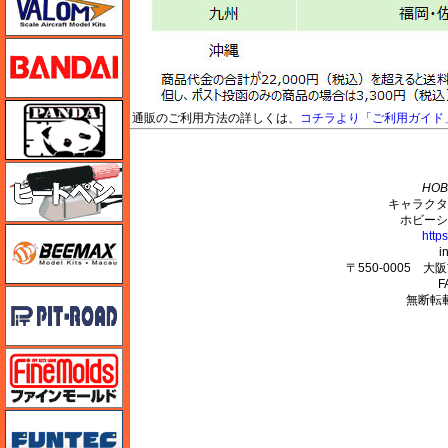
バンダイ
パンダホビー
通販のご利用方法の詳しくは、
コチラより「ご利用ガイド
M's PLUS
ヒートペン（十和田技研・ブレインファクトリー）
HOB
キャラクタ
ホビーシ
BEEMAX
http
i
〒550-0005 
F
ピットロード
無断転
ファインモールド
funtec（ファンテック）