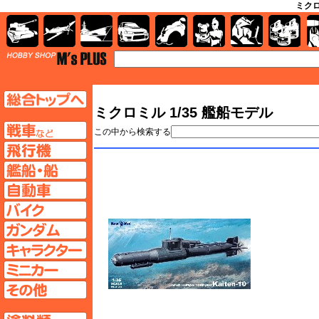
ミクロ
AFV
飛行機
艦船
自動車
バイク
キャラクター
ガンダム
塗料
TOP
TOPページへ
ミクロミル 1/35 艦船モデル
AFV
この中から検索する
飛行機ページへ
艦船ページへ
自動車ページへ
バイクページへ
ガンダムページへ
キャラクターページへ
ミニカーページへ
その他ページへ
塗料ページへ