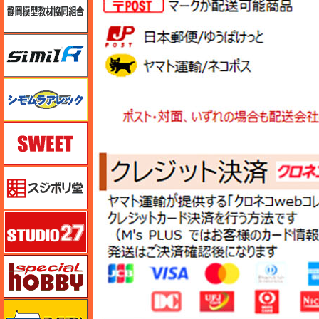
シミラー（similR）
シモムラアレック
スイート（SWEET）
スジボリ堂
スタジオ27・タブデザイン
スペシャルホビー
ズベズダ（Zvezda）