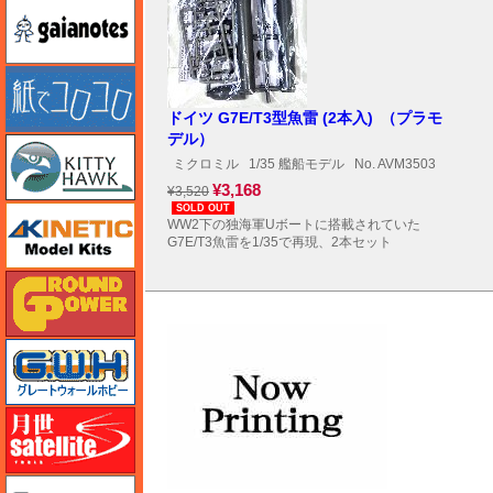
ガイアノーツ
紙でコロコロ
ドイツ G7E/T3型魚雷 (2本入) （プラモ
デル）
キティホーク
ミクロミル
1/35 艦船モデル
No. AVM3503
¥3,168
¥3,520
SOLD OUT
キネテック
WW2下の独海軍Uボートに搭載されていた
G7E/T3魚雷を1/35で再現、2本セット
ガリレオ出版 グランドパワー
グレートウォールホビー
月世 サテライトツールス
ゲンブンマガジン