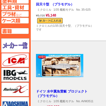
回天十型 （プラモデル）
工具ページへ
ミクロミル
1/35 艦船モデル
No. 35-025
プラ材ページへ
¥5,148
¥5,720
ケースページへ
ミクロミルの1/35 回天十型、（プラモデル）
です
書籍ページへ
メーカー一覧のページはこちら
ICM
IBG
Avioni-X（アヴィオニクス）
ドイツ 水中翼魚雷艇 プロジェクト
（プラモデル）
アオシマ
ミクロミル
1/35 艦船モデル
No. AVM3511