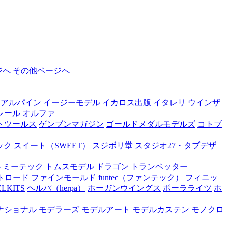
ジへ
その他ページへ
アルパイン
イージーモデル
イカロス出版
イタレリ
ウインザ
レール
オルファ
トツールス
ゲンブンマガジン
ゴールドメダルモデルズ
コトブ
ック
スイート（SWEET）
スジボリ堂
スタジオ27・タブデザ
トミーテック
トムスモデル
ドラゴン
トランペッター
トロード
ファインモールド
funtec（ファンテック）
フィニッ
ELKITS
ヘルパ（herpa）
ホーガンウイングス
ポーラライツ
ホ
ナショナル
モデラーズ
モデルアート
モデルカステン
モノクロ