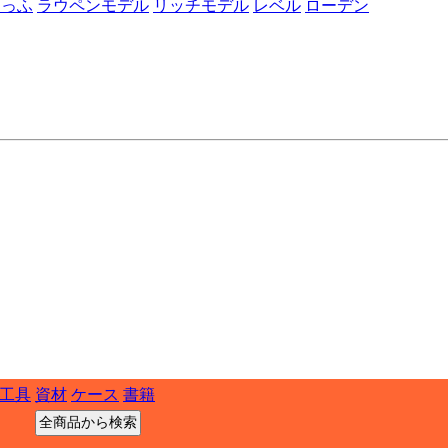
たっふ
ラウペンモデル
リッチモデル
レベル
ローデン
工具
資材
ケース
書籍