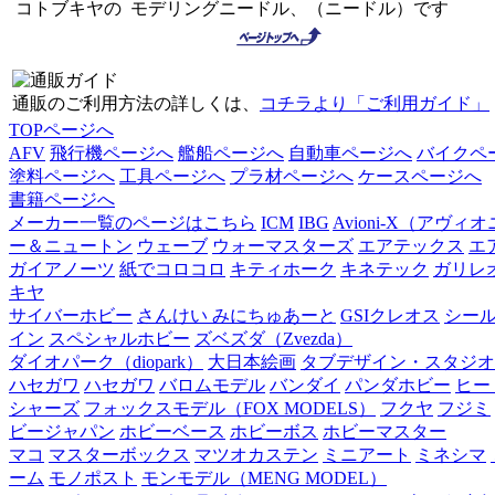
コトブキヤの モデリングニードル、（ニードル）です
通販のご利用方法の詳しくは、
コチラより「ご利用ガイド」
TOPページへ
AFV
飛行機ページへ
艦船ページへ
自動車ページへ
バイクペ
塗料ページへ
工具ページへ
プラ材ページへ
ケースページへ
書籍ページへ
メーカー一覧のページはこちら
ICM
IBG
Avioni-X（アヴィ
ー＆ニュートン
ウェーブ
ウォーマスターズ
エアテックス
エ
ガイアノーツ
紙でコロコロ
キティホーク
キネテック
ガリレ
キヤ
サイバーホビー
さんけい みにちゅあーと
GSIクレオス
シー
イン
スペシャルホビー
ズベズダ（Zvezda）
ダイオパーク（diopark）
大日本絵画
タブデザイン・スタジオ
ハセガワ
ハセガワ
バロムモデル
バンダイ
パンダホビー
ヒー
シャーズ
フォックスモデル（FOX MODELS）
フクヤ
フジミ
ビージャパン
ホビーベース
ホビーボス
ホビーマスター
マコ
マスターボックス
マツオカステン
ミニアート
ミネシマ
ーム
モノポスト
モンモデル（MENG MODEL）