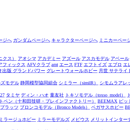
ージへ
ガンダムページへ
キャラクターページへ
ミニカーペー
オニクス）
アオシマ
アカデミー
アズール
アスカモデル
アベール
アフィックス
AFVクラブ
amt
エース
FTF
エフトイズ
エブロ
エ
オ出版 グランドパワー
グレートウォールホビー
月世 サテライ
ルズモデル
静岡模型協同組合
シミラー（similR）
シモムラアレ
27
タミヤ
ディン・ハオ
童友社
トキソモデル（toxso_model）
トペン（十和田技研・ブレインファクトリー）
BEEMAX
ピッ
プラッツ
ブロンコモデル（Bronco Models）
ペガサスホビー
B
ミラージュホビー
ミラーモデルズ
メビウス
メリットインター