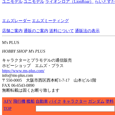
ユニモデル
ユニモデル
ライオンロア（LionRoar）
らいとす
エムズレーダー
エムズミーティング
店舗ご案内
通販のご案内
送料について
通販法の表示
M's PLUS
HOBBY SHOP M's PLUS
キャラクターとプラモデルの通信販売
ホビーショップ エムズ・プラス
https://www.ms-plus.com/
info@ms-plus.com
〒550-0005 大阪市西区西本町1-7-17 山本ビル1階
FAX 06-6543-0890
無断転載は固くお断り致します
AFV
飛行機
艦船
自動車
バイク
キャラクター
ガンダム
塗料
TOP