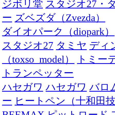
ジボリ堂
スタジオ27・
ー
ズベズダ（Zvezda）
ダイオパーク（diopark）
スタジオ27
タミヤ
ディ
（toxso_model）
トミー
トランペッター
ハセガワ
ハセガワ
バロ
ー
ヒートペン（十和田
BEEMAX
ピットロード