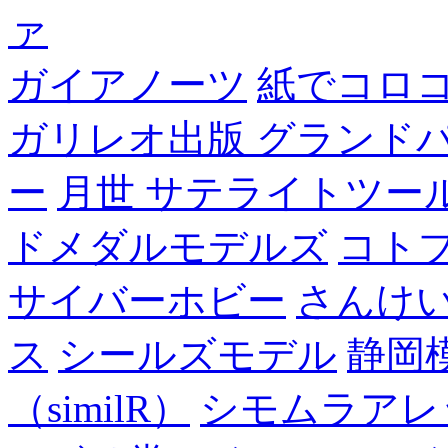
ァ
ガイアノーツ
紙でコロ
ガリレオ出版 グランド
ー
月世 サテライトツー
ドメダルモデルズ
コト
サイバーホビー
さんけい
ス
シールズモデル
静岡
（similR）
シモムラアレ