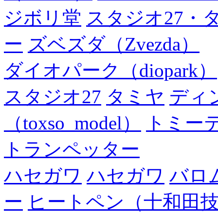
ジボリ堂
スタジオ27・
ー
ズベズダ（Zvezda）
ダイオパーク（diopark）
スタジオ27
タミヤ
ディ
（toxso_model）
トミー
トランペッター
ハセガワ
ハセガワ
バロ
ー
ヒートペン（十和田