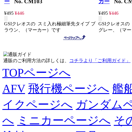
ー
No. CM103
カー
No. CM
¥495
¥446
¥495
¥446
GSIクレオスの スミ入れ極細筆先タイプ ブ
GSIクレオス
ラウン、（マーカー）です
グレー、（マー
通販のご利用方法の詳しくは、
コチラより「ご利用ガイド」
TOPページへ
AFV
飛行機ページへ
艦
イクページへ
ガンダム
へ
ミニカーページへ
そ