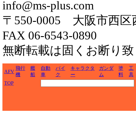
info@ms-plus.com
〒550-0005 大阪市西区
FAX 06-6543-0890
無断転載は固くお断り致
飛行
艦
自動
バイ
キャラクタ
ガンダ
塗
工
AFV
機
船
車
ク
ー
ム
料
具
TOP