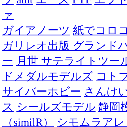
ァ
ガイアノーツ
紙でコロ
ガリレオ出版 グランド
ー
月世 サテライトツー
ドメダルモデルズ
コト
サイバーホビー
さんけい
ス
シールズモデル
静岡
（similR）
シモムラアレ