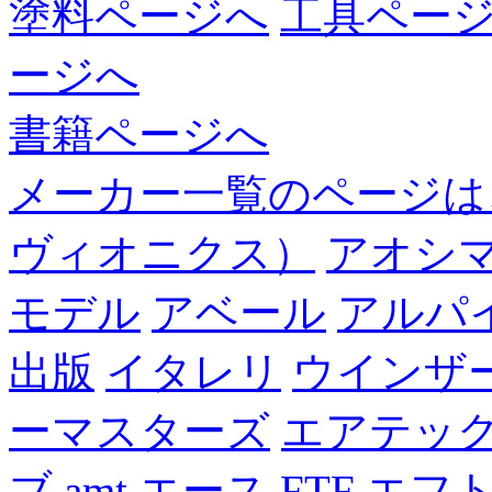
塗料ページへ
工具ペー
ージへ
書籍ページへ
メーカー一覧のページは
ヴィオニクス）
アオシ
モデル
アベール
アルパ
出版
イタレリ
ウインザ
ーマスターズ
エアテッ
ブ
amt
エース
FTF
エフ