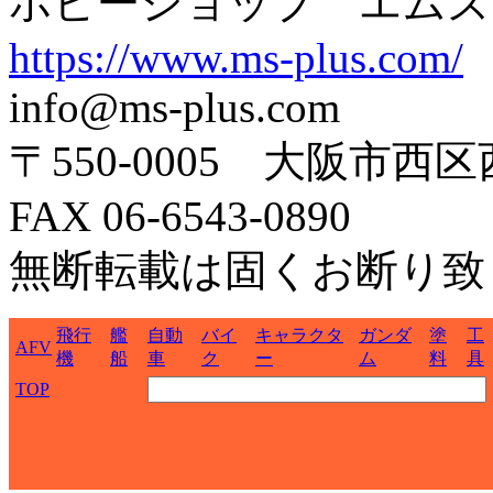
ホビーショップ エムズ
https://www.ms-plus.com/
info@ms-plus.com
〒550-0005 大阪市西区
FAX 06-6543-0890
無断転載は固くお断り致
飛行
艦
自動
バイ
キャラクタ
ガンダ
塗
工
AFV
機
船
車
ク
ー
ム
料
具
TOP