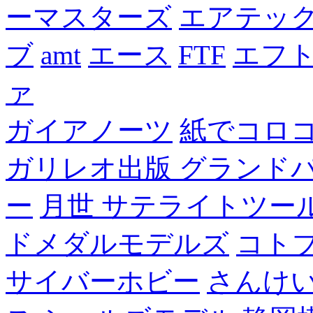
ーマスターズ
エアテッ
ブ
amt
エース
FTF
エフ
ァ
ガイアノーツ
紙でコロ
ガリレオ出版 グランド
ー
月世 サテライトツー
ドメダルモデルズ
コト
サイバーホビー
さんけい