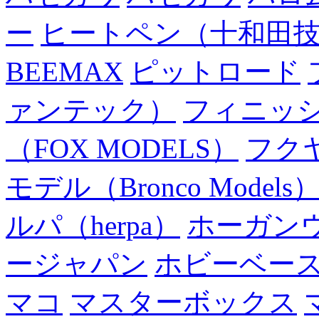
ー
ヒートペン（十和田
BEEMAX
ピットロード
ァンテック）
フィニッ
（FOX MODELS）
フク
モデル（Bronco Models
ルパ（herpa）
ホーガン
ージャパン
ホビーベー
マコ
マスターボックス