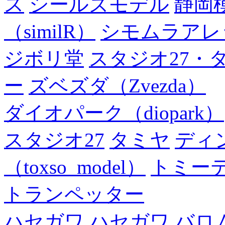
ス
シールズモデル
静岡
（similR）
シモムラアレ
ジボリ堂
スタジオ27・
ー
ズベズダ（Zvezda）
ダイオパーク（diopark）
スタジオ27
タミヤ
ディ
（toxso_model）
トミー
トランペッター
ハセガワ
ハセガワ
バロ