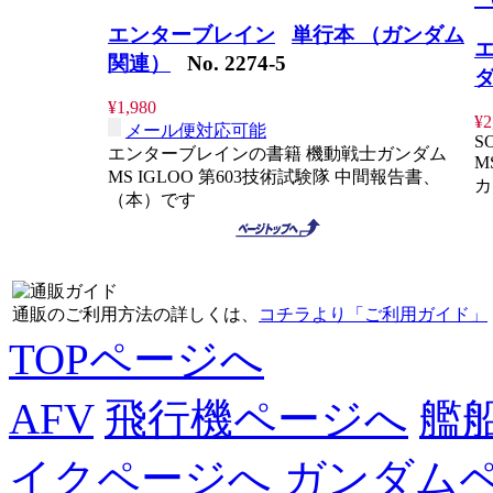
エンターブレイン
単行本 （ガンダム
関連）
No. 2274-5
¥1,980
¥2
メール便対応可能
S
エンターブレインの書籍 機動戦士ガンダム
M
MS IGLOO 第603技術試験隊 中間報告書、
カ
（本）です
通販のご利用方法の詳しくは、
コチラより「ご利用ガイド」
TOPページへ
AFV
飛行機ページへ
艦
イクページへ
ガンダム