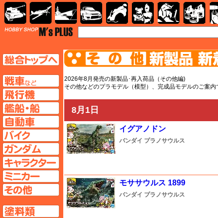
AFV
飛行機
艦船
自動車
バイク
キャラクター
ガンダム
塗料
TOP
TOPページへ
AFV
2026年8月発売の新製品･再入荷品（その他編)
その他などのプラモデル（模型）、完成品モデルのご案内
飛行機ページへ
艦船ページへ
8月1日
自動車ページへ
イグアノドン
バイクページへ
バンダイ
プラノサウルス
ガンダムページへ
キャラクターページへ
ミニカーページへ
モササウルス 1899
その他ページへ
バンダイ
プラノサウルス
塗料ページへ