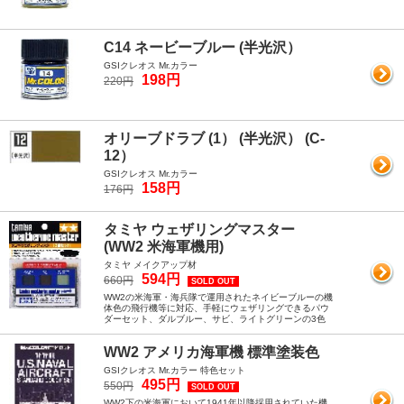
C14 ネービーブルー (半光沢）
GSIクレオス Mr.カラー
198円
220円
オリーブドラブ (1） (半光沢） (C-
12）
GSIクレオス Mr.カラー
158円
176円
タミヤ ウェザリングマスター
(WW2 米海軍機用)
タミヤ メイクアップ材
594円
660円
SOLD OUT
WW2の米海軍・海兵隊で運用されたネイビーブルーの機
体色の飛行機等に対応、手軽にウェザリングできるパウ
ダーセット、ダルブルー、サビ、ライトグリーンの3色
WW2 アメリカ海軍機 標準塗装色
GSIクレオス Mr.カラー 特色セット
495円
550円
SOLD OUT
WW2下の米海軍において1941年以降採用されていた機