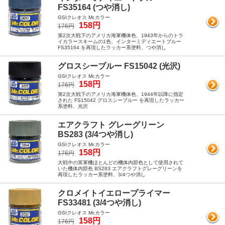
FS35164 (つや消し)
GSIクレオス Mr.カラー
158円
176円
第2次大戦下のアメリカ海軍機体色、1943年からのトラ
イカラースキームの1色、インターミディエートブルー
FS35164 を再現したラッカー系塗料、つや消し
グロスシーブルー FS15042 (光沢)
GSIクレオス Mr.カラー
158円
176円
第2次大戦下のアメリカ海軍機体色、1944年以降に指定
された FS15042 グロスシーブルー を再現したラッカー
系塗料、光沢
エアクラフト グレーグリーン
BS283 (3/4つや消し)
GSIクレオス Mr.カラー
158円
176円
大戦中の英軍機ほとんどの機体内部色として使用されて
いた機体内部色 BS283 エアクラフトグレーグリーンを
再現したラッカー系塗料、3/4つや消し
クロメイトイエロープライマー
FS33481 (3/4つや消し)
GSIクレオス Mr.カラー
158円
176円