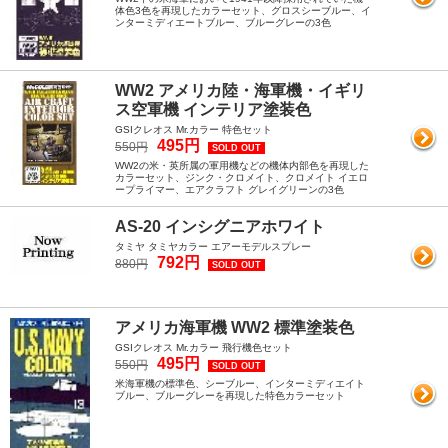
体色3色を再現したカラーセット、グロスシーブルー、イ
ンターミディエートブルー、ブルーグレーの3色
WW2 アメリカ陸・海軍機・イギリ
ス空軍機 インテリア塗装色
GSIクレオス Mr.カラー 特色セット
495円
550円
SOLD OUT
WW2の米・英所属の軍用機などの機体内部色を再現した
カラーセット、ジンク・クロメイト、クロメイト イエロ
ープライマー、エアクラフト グレイグリーンの3色
AS-20 インシグニアホワイト
タミヤ タミヤカラー エアーモデルスプレー
792円
880円
SOLD OUT
アメリカ海軍機 WW2 標準塗装色
GSIクレオス Mr.カラー 飛行機色セット
495円
550円
SOLD OUT
米海軍機の標準色、シーブルー、インターミディエイト
ブルー、ブルーグレーを再現した特色カラーセット