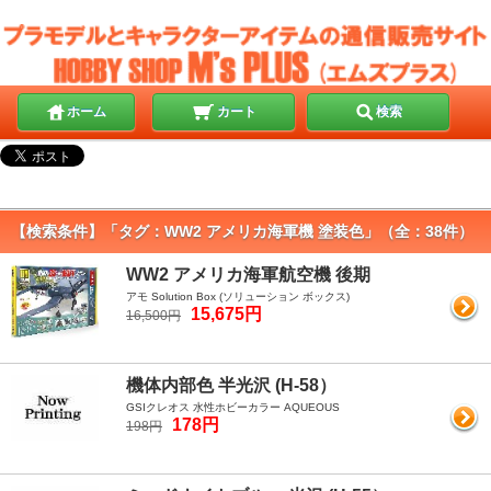
ホーム
カート
検索
【検索条件】「タグ：WW2 アメリカ海軍機 塗装色」（全：38件）
WW2 アメリカ海軍航空機 後期
アモ Solution Box (ソリューション ボックス)
15,675円
16,500円
機体内部色 半光沢 (H-58）
GSIクレオス 水性ホビーカラー AQUEOUS
178円
198円