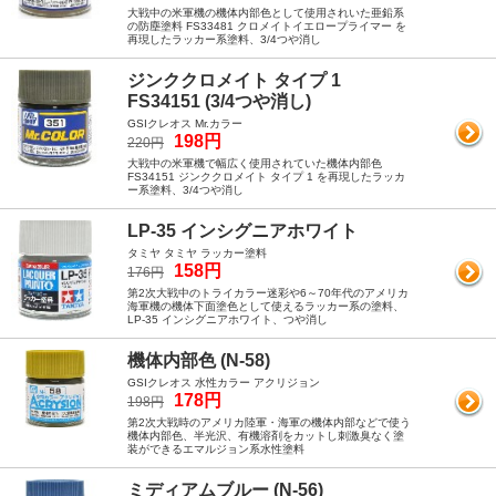
大戦中の米軍機の機体内部色として使用されいた亜鉛系
の防塵塗料 FS33481 クロメイトイエロープライマー を
再現したラッカー系塗料、3/4つや消し
ジンククロメイト タイプ 1
FS34151 (3/4つや消し)
GSIクレオス Mr.カラー
198円
220円
大戦中の米軍機で幅広く使用されていた機体内部色
FS34151 ジンククロメイト タイプ 1 を再現したラッカ
ー系塗料、3/4つや消し
LP-35 インシグニアホワイト
タミヤ タミヤ ラッカー塗料
158円
176円
第2次大戦中のトライカラー迷彩や6～70年代のアメリカ
海軍機の機体下面塗色として使えるラッカー系の塗料、
LP-35 インシグニアホワイト、つや消し
機体内部色 (N-58)
GSIクレオス 水性カラー アクリジョン
178円
198円
第2次大戦時のアメリカ陸軍・海軍の機体内部などで使う
機体内部色、半光沢、有機溶剤をカットし刺激臭なく塗
装ができるエマルジョン系水性塗料
ミディアムブルー (N-56)