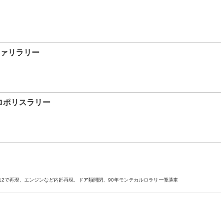
サファリラリー
アクロポリスラリー
Vを1/12で再現、エンジンなど内部再現、ドア類開閉、90年モンテカルロラリー優勝車