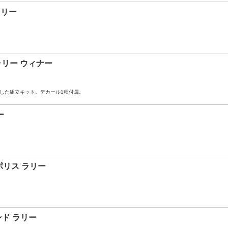
ラリー
 ラリー ウィナー
再現した組立キット。デカール1種付属。
ー
ロポリス ラリー
ランド ラリー