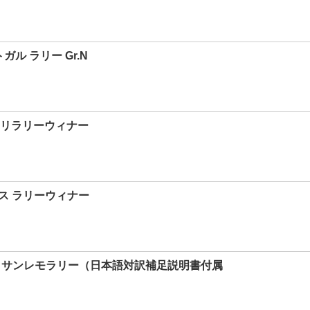
トガル ラリー Gr.N
ファリラリーウィナー
コルス ラリーウィナー
1989 サンレモラリー（日本語対訳補足説明書付属