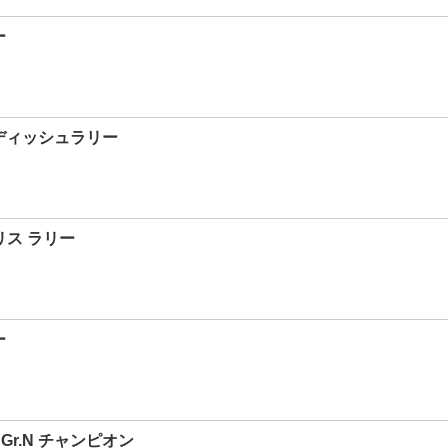
ー
ウェディッシュラリー
リス ラリー
ー
C Gr.N チャンピオン