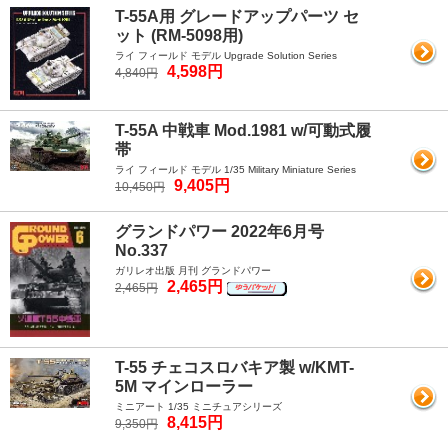
T-55A用 グレードアップパーツ セ
ット (RM-5098用)
ライ フィールド モデル Upgrade Solution Series
4,598円
4,840円
T-55A 中戦車 Mod.1981 w/可動式履
帯
ライ フィールド モデル 1/35 Military Miniature Series
9,405円
10,450円
グランドパワー 2022年6月号
No.337
ガリレオ出版 月刊 グランドパワー
2,465円
2,465円
T-55 チェコスロバキア製 w/KMT-
5M マインローラー
ミニアート 1/35 ミニチュアシリーズ
8,415円
9,350円