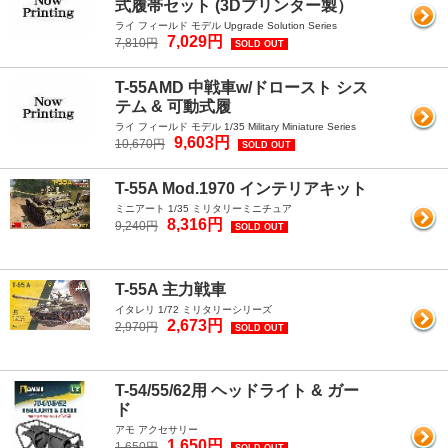
式履帯セット (3Dプリンター製）
ライ フィールド モデル Upgrade Solution Series
7,029円
7,810円
SOLD OUT
T-55AMD 中戦車w/ドロースト シス
テム & 可動式履
ライ フィールド モデル 1/35 Military Miniature Series
9,603円
10,670円
SOLD OUT
T-55A Mod.1970 インテリアキット
ミニアート 1/35 ミリタリーミニチュア
8,316円
9,240円
SOLD OUT
T-55A 主力戦車
イタレリ 1/72 ミリタリーシリーズ
2,673円
2,970円
SOLD OUT
T-54/55/62用 ヘッドライト & ガー
ド
アモ アクセサリー
1,650円
1,650円
SOLD OUT