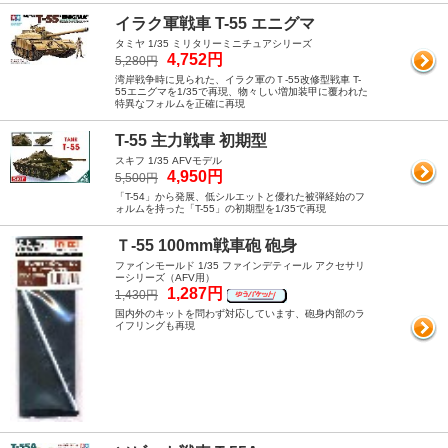
イラク軍戦車 T-55 エニグマ
タミヤ 1/35 ミリタリーミニチュアシリーズ
4,752円
5,280円
湾岸戦争時に見られた、イラク軍のＴ-55改修型戦車 T-
55エニグマを1/35で再現、物々しい増加装甲に覆われた
特異なフォルムを正確に再現
T-55 主力戦車 初期型
スキフ 1/35 AFVモデル
4,950円
5,500円
「T-54」から発展、低シルエットと優れた被弾経始のフ
ォルムを持った「T-55」の初期型を1/35で再現
Ｔ-55 100mm戦車砲 砲身
ファインモールド 1/35 ファインデティール アクセサリ
ーシリーズ（AFV用）
1,287円
1,430円
国内外のキットを問わず対応しています、砲身内部のラ
イフリングも再現