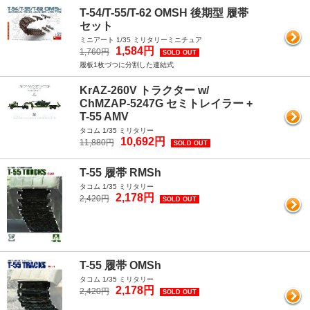
T-54/T-55/T-62 OMSH 後期型 履帯
セット
ミニアート 1/35 ミリタリーミニチュア
1,584円
1,760円
SOLD OUT
履板1枚づつに分割した連結式
KrAZ-260V トラクター w/
ChMZAP-5247G セミトレイラー +
T-55 AMV
タコム 1/35 ミリタリー
10,692円
11,880円
SOLD OUT
T-55 履帯 RMSh
タコム 1/35 ミリタリー
2,178円
2,420円
SOLD OUT
T-55 履帯 OMSh
タコム 1/35 ミリタリー
2,178円
2,420円
SOLD OUT