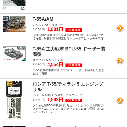
T-55A/AM
レベル 1/72 ミリタリー
1,881円
2,090円
SOLD OUT
冷戦初期に開発されたソ連軍の主力戦車、T-55Aを1/72
で再現、対核攻撃を想定したキューポラとハッチを装備
T-55A 主力戦車 BTU-55 ドーザー装
着型
スキフ 1/35 AFVモデル
4,554円
5,060円
SOLD OUT
Ｔ-55戦車の車体前面にBUT-55 ドーザーを装備した姿を
1/35で再現
ロシア T-55/ティラン 5 エンジング
リル
アベール 1/35 AFV用エッチングパーツ
1,568円
1,650円
SOLD OUT
タミヤ社製T-55戦車系列に対応、エンジングリル周りの
ステーとエンジングリルのメッシュを1/35で再現したエ
ッチングパーツ