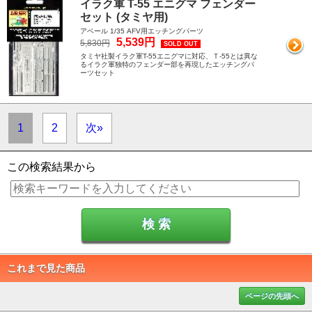
イラク軍 T-55 エニグマ フェンダー
セット (タミヤ用)
アベール 1/35 AFV用エッチングパーツ
5,539円
5,830円
SOLD OUT
タミヤ社製イラク軍T-55エニグマに対応、Ｔ-55とは異な
るイラク軍独特のフェンダー部を再現したエッチングパ
ーツセット
1
2
次»
この検索結果から
これまで見た商品
ページの先頭へ