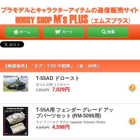
ホーム
カート
検索
【検索条件】「タグ：T-55 中戦車」（全：88件）
T-55AD ドロースト
タコム 1/35 ミリタリー
7,029円
7,810円
T-55A用 フェンダー グレード アッ
プパーツセット (RM-5098用)
ライ フィールド モデル Upgrade Solution Series
4,598円
4,840円