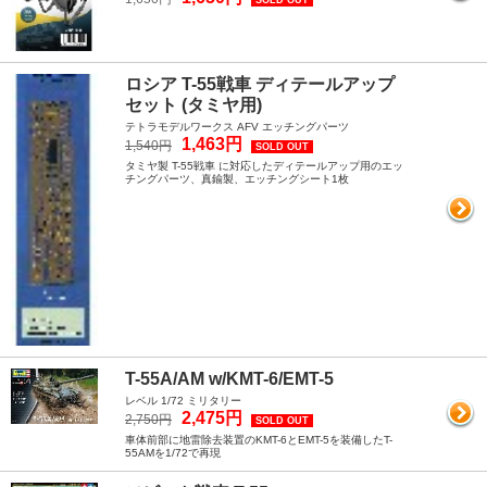
ロシア T-55戦車 ディテールアップ
セット (タミヤ用)
テトラモデルワークス AFV エッチングパーツ
1,463円
1,540円
SOLD OUT
タミヤ製 T-55戦車 に対応したディテールアップ用のエッ
チングパーツ、真鍮製、エッチングシート1枚
T-55A/AM w/KMT-6/EMT-5
レベル 1/72 ミリタリー
2,475円
2,750円
SOLD OUT
車体前部に地雷除去装置のKMT-6とEMT-5を装備したT-
55AMを1/72で再現