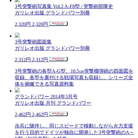
3号突撃砲写真集 Vol.2 A-F8型 / 突撃砲部隊史
ガリレオ出版 グランドパワー別冊
2,320円
2,320円
3号突撃砲図面集
ガリレオ出版 グランドパワー別冊
2,312円
2,312円
3号突撃砲の各型A-G型、10.5㎝突撃榴弾砲の四面図を
収録、各型を裏付ける戦場写真も収録し、シリーズ全
体を俯瞰できる写真資料集
グランドパワー 2014年3月号
ガリレオ出版 月刊 グランドパワー
2,462円
2,462円
歩兵に随伴し、同じスピードで移動しながら火力支援
を行う目的でドイツが独自に開発した3号突撃砲のA～