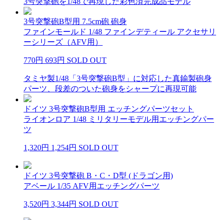
3号突撃砲を1/48で再現した彩色済完成品モデル
3号突撃砲B型用 7.5cm砲 砲身
ファインモールド 1/48 ファインデティール アクセサリ
ーシリーズ（AFV用）
770円
693円
SOLD OUT
タミヤ製1/48「3号突撃砲B型」に対応した真鍮製砲身
パーツ、段差のついた砲身をシャープに再現可能
ドイツ 3号突撃砲B型用 エッチングパーツセット
ライオンロア 1/48 ミリタリーモデル用エッチングパー
ツ
1,320円
1,254円
SOLD OUT
ドイツ 3号突撃砲 B・C・D型 (ドラゴン用)
アベール 1/35 AFV用エッチングパーツ
3,520円
3,344円
SOLD OUT