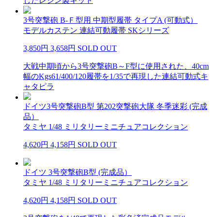
したレジン製キット
3号突撃砲 B-Ｆ型用 中期型履帯 タイプA (可動式）
モデルカステン 連結可動履帯 SKシリーズ
3,850円
3,658円
SOLD OUT
大戦中期頃から3号突撃砲B～F型に使用された、40cm
幅のKgs61/400/120履帯を1/35で再現した連結可動式キ
ャタピラ
ドイツ3号突撃砲B型 第202突撃砲大隊 冬季迷彩 (完成
品）
タミヤ 1/48 ミリタリーミニチュアコレクション
4,620円
4,158円
SOLD OUT
ドイツ 3号突撃砲B型 (完成品）
タミヤ 1/48 ミリタリーミニチュアコレクション
4,620円
4,158円
SOLD OUT