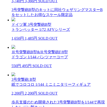
3,740円
3,366円
SOLD OUT
3号突撃砲B型のキットに同社ウェザリングマスターB
をセットしたお得なスケール限定品
ドイツ軍 3号突撃砲B型
トランペッター 1/72 AFVシリーズ
1,650円
1,485円
SOLD OUT
Ⅲ号突撃砲B型&Ⅲ号突撃砲F/8型
ドラゴン 1/144 パンツァーコープ
550円
495円
SOLD OUT
3号突撃砲 B型
紙でコロコロ 1/144 ミニミニタリーフィギュア
2,200円
2,200円
SOLD OUT
歩兵支援のため開発された3号突撃砲B型を1/144で再現