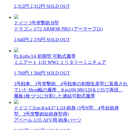
2,312円
2,312円
SOLD OUT
ドイツ 3号突撃砲 B型
ドラゴン 1/72 ARMOR PRO (アーマープロ)
2,640円
2,376円
SOLD OUT
Pz.Kpfw3/4 初期型 可動式履帯
ミニアート 1/35 WW2 ミリタリーミニチュア
1,760円
1,584円
SOLD OUT
3号戦車、3号突撃砲、4号戦車の初期生産型に装着され
ていた38cm幅の履帯、Kgs100/380/120を1/35で再現、
履板1枚づつに分割した連結可動式履帯
ドイツ 7.5cm Kwk37 L/24 砲身 (3号N型、4号短砲身
型、3号突撃砲短砲身型用)
アベール 1/35 AFV用 砲身パーツ