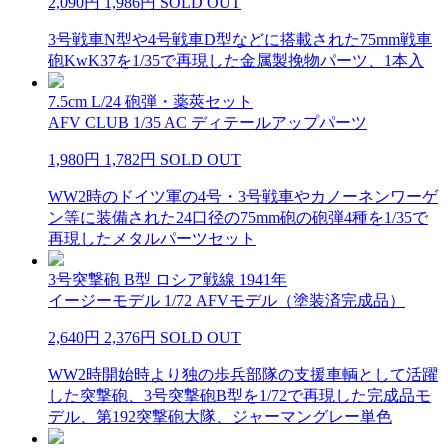
2,090円
1,986円
SOLD OUT
3号戦車N型や4号戦車D型などに搭載された75mm戦車
砲KwK37を1/35で再現した金属製挽物パーツ、1本入
7.5cm L/24 砲弾・薬莢セット
AFV CLUB 1/35 AC ディテールアップパーツ
1,980円
1,782円
SOLD OUT
WW2時のドイツ軍の4号・3号戦車やカノーネンワーゲ
ン等に装備された24口径の75mm砲の砲弾4種を1/35で
再現したメタルパーツセット
3号突撃砲 B型 ロシア戦線 1941年
イージーモデル 1/72 AFVモデル（塗装済完成品）
2,640円
2,376円
SOLD OUT
WW2時開始時より独の歩兵部隊の支援車輌として活躍
した突撃砲、3号突撃砲B型を1/72で再現した完成品モ
デル、第192突撃砲大隊、ジャーマングレー単色