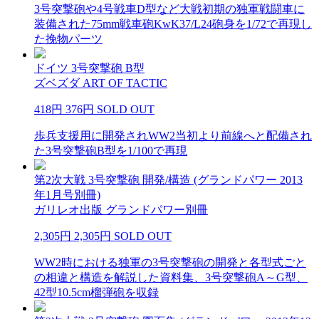
3号突撃砲や4号戦車D型など大戦初期の独軍戦闘車に
装備された75mm戦車砲KwK37/L24砲身を1/72で再現し
た挽物パーツ
ドイツ 3号突撃砲 B型
ズベズダ ART OF TACTIC
418円
376円
SOLD OUT
歩兵支援用に開発されWW2当初より前線へと配備され
た3号突撃砲B型を1/100で再現
第2次大戦 3号突撃砲 開発/構造 (グランドパワー 2013
年1月号別冊)
ガリレオ出版 グランドパワー別冊
2,305円
2,305円
SOLD OUT
WW2時における独軍の3号突撃砲の開発と各型式ごと
の相違と構造を解説した資料集、3号突撃砲A～G型、
42型10.5cm榴弾砲を収録