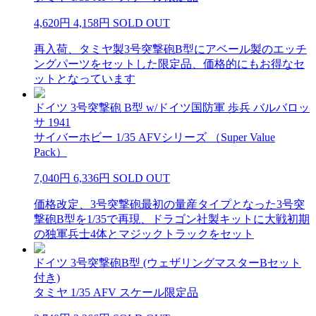
4,620円
4,158円
SOLD OUT
再入荷、タミヤ製3号突撃砲B型にアベール製のエッチ
ングパーツをセットした限定品、価格的にもお得なセ
ットとなっています
ドイツ 3号突撃砲 B型 w/ドイツ国防軍 歩兵 バルバロッ
サ 1941
サイバーホビー 1/35 AFVシリーズ （Super Value
Pack）
7,040円
6,336円
SOLD OUT
価格改定、3号突撃砲最初の量産タイプとなった3号突
撃砲B型を1/35で再現、ドラゴン社製キットに大戦初期
の独軍兵士4体とマジックトラックをセット
ドイツ 3号突撃砲B型 (ウェザリングマスターBセット
付き)
タミヤ 1/35 AFV スケール限定品