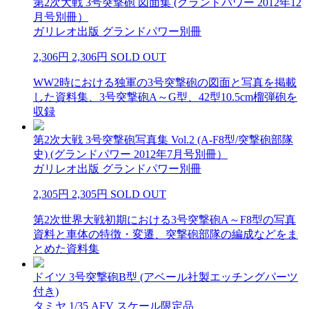
第2次大戦 3号突撃砲 図面集 (グランドパワー 2012年12
月号別冊）
ガリレオ出版 グランドパワー別冊
2,306円
2,306円
SOLD OUT
WW2時における独軍の3号突撃砲の図面と写真を掲載
した資料集、3号突撃砲A～G型、42型10.5cm榴弾砲を
収録
第2次大戦 3号突撃砲写真集 Vol.2 (A-F8型/突撃砲部隊
史) (グランドパワー 2012年7月号別冊）
ガリレオ出版 グランドパワー別冊
2,305円
2,305円
SOLD OUT
第2次世界大戦初期における3号突撃砲A～F8型の写真
資料と車体の特徴・変遷、突撃砲部隊の編成などをま
とめた資料集
ドイツ 3号突撃砲B型 (アベール社製エッチングパーツ
付き)
タミヤ 1/35 AFV スケール限定品