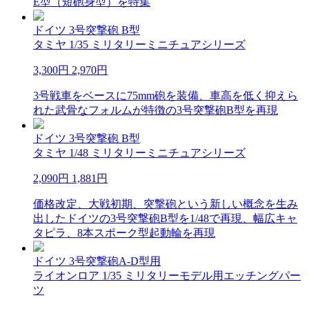
E型（短砲身型）を特集
ドイツ 3号突撃砲 B型
タミヤ 1/35 ミリタリーミニチュアシリーズ
3,300円
2,970円
3号戦車をベースに75mm砲を装備、車高を低く抑えら
れた武骨なフォルムが特徴の3号突撃砲B型を再現
ドイツ 3号突撃砲 B型
タミヤ 1/48 ミリタリーミニチュアシリーズ
2,090円
1,881円
価格改定、大戦初期、突撃砲という新しい概念を生み
出したドイツの3号突撃砲B型を1/48で再現、幅広キャ
タピラ、8本スポーク型起動輪を再現
ドイツ 3号突撃砲A-D型用
ライオンロア 1/35 ミリタリーモデル用エッチングパー
ツ