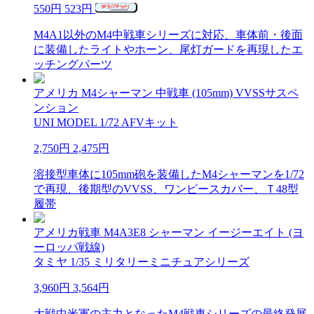
550円
523円
M4A1以外のM4中戦車シリーズに対応、車体前・後面
に装備したライトやホーン、尾灯ガードを再現したエ
ッチングパーツ
アメリカ M4シャーマン 中戦車 (105mm) VVSSサスペ
ンション
UNI MODEL 1/72 AFVキット
2,750円
2,475円
溶接型車体に105mm砲を装備したM4シャーマンを1/72
で再現、後期型のVVSS、ワンピースカバー、Ｔ48型
履帯
アメリカ戦車 M4A3E8 シャーマン イージーエイト (ヨ
ーロッパ戦線)
タミヤ 1/35 ミリタリーミニチュアシリーズ
3,960円
3,564円
大戦中米軍の主力となったM4戦車シリーズの最終発展