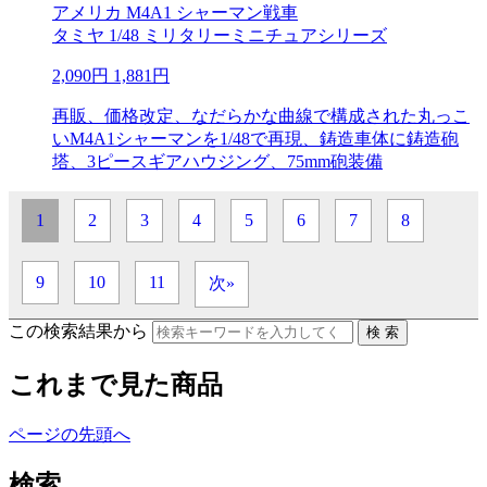
アメリカ M4A1 シャーマン戦車
タミヤ 1/48 ミリタリーミニチュアシリーズ
2,090円
1,881円
再販、価格改定、なだらかな曲線で構成された丸っこ
いM4A1シャーマンを1/48で再現、鋳造車体に鋳造砲
塔、3ピースギアハウジング、75mm砲装備
1
2
3
4
5
6
7
8
9
10
11
次»
この検索結果から
これまで見た商品
ページの先頭へ
検索