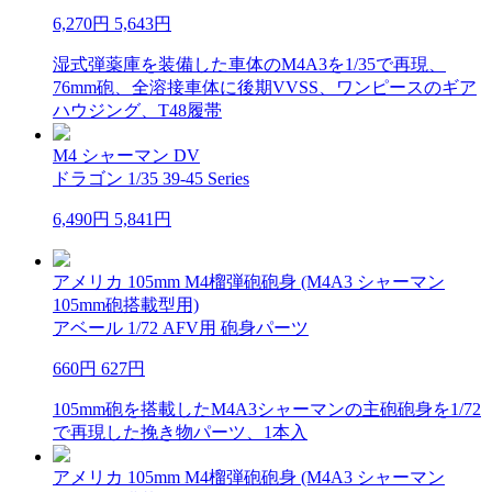
6,270円
5,643円
湿式弾薬庫を装備した車体のM4A3を1/35で再現、
76mm砲、全溶接車体に後期VVSS、ワンピースのギア
ハウジング、T48履帯
M4 シャーマン DV
ドラゴン 1/35 39-45 Series
6,490円
5,841円
アメリカ 105mm M4榴弾砲砲身 (M4A3 シャーマン
105mm砲搭載型用)
アベール 1/72 AFV用 砲身パーツ
660円
627円
105mm砲を搭載したM4A3シャーマンの主砲砲身を1/72
で再現した挽き物パーツ、1本入
アメリカ 105mm M4榴弾砲砲身 (M4A3 シャーマン