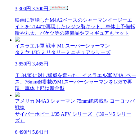
3,300円
3,300円
映画に登場したM4A2ベースのシャーマンイージーエ
イトを1/144で再現したレジン製キット、車体上予備転
輪や丸太、バケツ等の装備品やフィギュアもセット
イスラエル軍 戦車 M1 スーパーシャーマン
タミヤ 1/35 ミリタリーミニチュアシリーズ
3,850円
3,465円
Ｔ-34/85に対し猛威を奮った、イスラエル軍 M4A1ベー
ス、76mm砲搭載のM1スーパーシャーマンを1/35で再
現、車体上部は新金型
アメリカ M4A3 シャーマン 75mm砲搭載型 ヨーロッパ
戦線
サイバーホビー 1/35 AFV シリーズ （'39～'45 シリー
ズ）
6,490円
5,841円