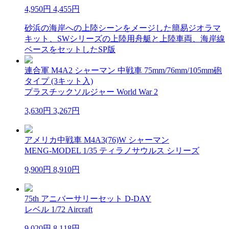
4,950円
4,455円
砂浜の海岸への上陸シーンをメージした簡易ジオラマ
キット、SWシリーズの上陸用舟艇と上陸車両、海岸線
ベースをセットしたSP版
連合軍 M4A2 シャーマン 中戦車 75mm/76mm/105mm砲
タイプ (3キット入)
プラスチックソルジャー World War 2
3,630円
3,267円
アメリカ中戦車 M4A3(76)W シャーマン
MENG-MODEL 1/35 ティラノサウルス シリーズ
9,900円
8,910円
75th アニバーサリーセット D-DAY
レベル 1/72 Aircraft
9,020円
8,118円