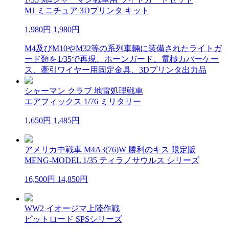
MJ ミニチュア 3Dプリンタ キット
1,980円
1,980円
M4及びM10やM32等の系列車輛に装備されたライトガ
ード類を1/35で再現、ホーンガード、電極カバーケー
ス、牽引ワイヤー用固定金具、3Dプリンタ出力品
シャーマン クラブ 地雷処理戦車
エアフィックス 1/76 ミリタリー
1,650円
1,485円
アメリカ中戦車 M4A3(76)W 勝利のキス 限定版
MENG-MODEL 1/35 ティラノサウルス シリーズ
16,500円
14,850円
WW2 イオージマ上陸作戦
ピットロード SPSシリーズ