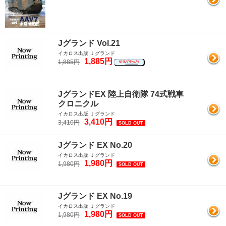
Jグランド Vol.21
イカロス出版 Ｊグランド
1,885円
1,885円
JグランドEX 陸上自衛隊 74式戦車
クロニクル
イカロス出版 Ｊグランド
3,410円
3,410円
SOLD OUT
Jグランド EX No.20
イカロス出版 Ｊグランド
1,980円
1,980円
SOLD OUT
Jグランド EX No.19
イカロス出版 Ｊグランド
1,980円
1,980円
SOLD OUT