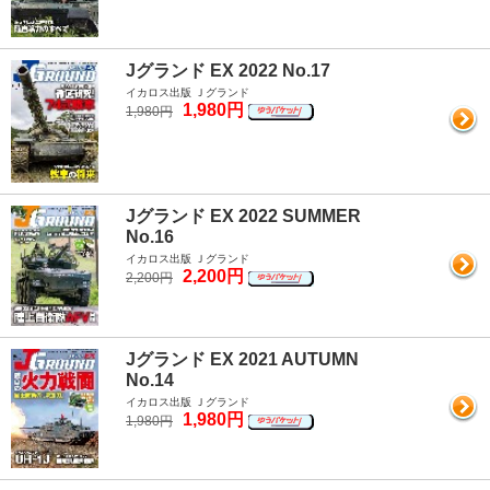
Jグランド EX 2022 No.17
イカロス出版 Ｊグランド
1,980円
1,980円
Jグランド EX 2022 SUMMER
No.16
イカロス出版 Ｊグランド
2,200円
2,200円
Jグランド EX 2021 AUTUMN
No.14
イカロス出版 Ｊグランド
1,980円
1,980円