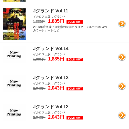
Jグランド Vol.11
イカロス出版 Ｊグランド
1,885円
1,885円
SOLD OUT
2006年度版陸上自衛隊の装備カタログ、メルカバMk.4の
カラーレポートなど
Jグランド Vol.14
イカロス出版 Ｊグランド
1,885円
1,885円
SOLD OUT
Jグランド Vol.13
イカロス出版 Ｊグランド
2,043円
2,043円
SOLD OUT
Jグランド Vol.12
イカロス出版 Ｊグランド
2,043円
2,043円
SOLD OUT