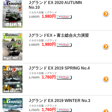
Jグランド EX 2020 AUTUMN
No.10
イカロス出版 Ｊグランド
1,980円
1,980円
JグランドEX + 富士総合火力演習
イカロス出版 Ｊグランド
1,980円
1,980円
Jグランド EX 2019 SPRING No.4
イカロス出版 Ｊグランド
1,760円
1,760円
Jグランド EX 2019 WINTER No.3
イカロス出版 Ｊグランド
1,760円
1,760円