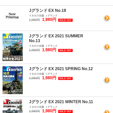
Jグランド EX No.18
イカロス出版 Ｊグランド
1,980円
1,980円
SOLD OUT
Jグランド EX 2021 SUMMER
No.13
イカロス出版 Ｊグランド
1,980円
1,980円
SOLD OUT
Jグランド EX 2021 SPRING No.12
イカロス出版 Ｊグランド
1,980円
1,980円
SOLD OUT
Jグランド EX 2021 WINTER No.11
イカロス出版 Ｊグランド
1,980円
1,980円
SOLD OUT