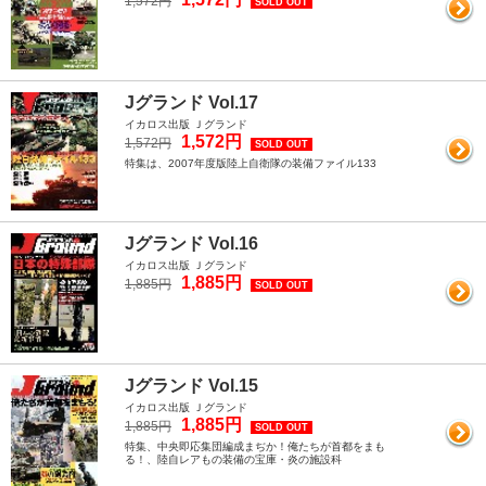
1,572円
SOLD OUT
Jグランド Vol.17
イカロス出版 Ｊグランド
1,572円
1,572円
SOLD OUT
特集は、2007年度版陸上自衛隊の装備ファイル133
Jグランド Vol.16
イカロス出版 Ｊグランド
1,885円
1,885円
SOLD OUT
Jグランド Vol.15
イカロス出版 Ｊグランド
1,885円
1,885円
SOLD OUT
特集、中央即応集団編成まぢか！俺たちが首都をまも
る！、陸自レアもの装備の宝庫・炎の施設科