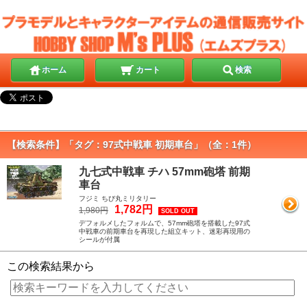
ホーム
カート
検索
【検索条件】「タグ：97式中戦車 初期車台」（全：1件）
九七式中戦車 チハ 57mm砲塔 前期
車台
フジミ ちび丸ミリタリー
1,782円
1,980円
SOLD OUT
デフォルメしたフォルムで、57mm砲塔を搭載した97式
中戦車の前期車台を再現した組立キット、迷彩再現用の
シールが付属
この検索結果から