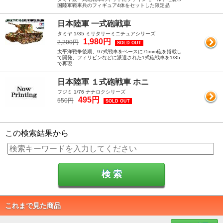
国陸軍戦車兵のフィギュア4体をセットした限定品
日本陸軍 一式砲戦車
タミヤ 1/35 ミリタリーミニチュアシリーズ
1,980円
2,200円
SOLD OUT
太平洋戦争後期、97式戦車をベースに75mm砲を搭載し
て開発、フィリピンなどに派遣された1式砲戦車を1/35
で再現
日本陸軍 １式砲戦車 ホニ
フジミ 1/76 ナナロクシリーズ
495円
550円
SOLD OUT
この検索結果から
これまで見た商品