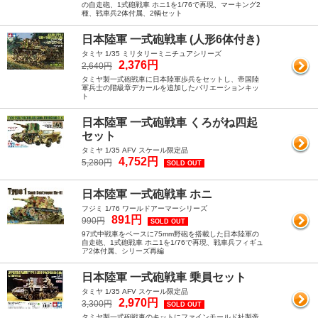
の自走砲、1式砲戦車 ホニ1を1/76で再現、マーキング2
種、戦車兵2体付属、2輌セット
日本陸軍 一式砲戦車 (人形6体付き)
タミヤ 1/35 ミリタリーミニチュアシリーズ
2,376円
2,640円
タミヤ製一式砲戦車に日本陸軍歩兵をセットし、帝国陸
軍兵士の階級章デカールを追加したバリエーションキッ
ト
日本陸軍 一式砲戦車 くろがね四起
セット
タミヤ 1/35 AFV スケール限定品
4,752円
5,280円
SOLD OUT
日本陸軍 一式砲戦車 ホニ
フジミ 1/76 ワールドアーマーシリーズ
891円
990円
SOLD OUT
97式中戦車をベースに75mm野砲を搭載した日本陸軍の
自走砲、1式砲戦車 ホニ1を1/76で再現、戦車兵フィギュ
ア2体付属、シリーズ再編
日本陸軍 一式砲戦車 乗員セット
タミヤ 1/35 AFV スケール限定品
2,970円
3,300円
SOLD OUT
タミヤ製一式砲戦車のキットにファインモールド社製帝