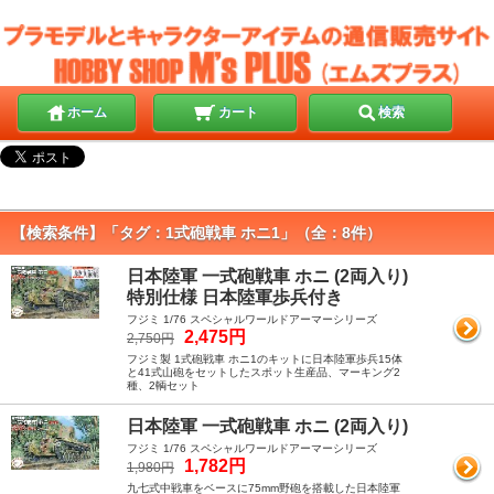
ホーム
カート
検索
【検索条件】「タグ：1式砲戦車 ホニ1」（全：8件）
日本陸軍 一式砲戦車 ホニ (2両入り)
特別仕様 日本陸軍歩兵付き
フジミ 1/76 スペシャルワールドアーマーシリーズ
2,475円
2,750円
フジミ製 1式砲戦車 ホニ1のキットに日本陸軍歩兵15体
と41式山砲をセットしたスポット生産品、マーキング2
種、2輌セット
日本陸軍 一式砲戦車 ホニ (2両入り)
フジミ 1/76 スペシャルワールドアーマーシリーズ
1,782円
1,980円
九七式中戦車をベースに75mm野砲を搭載した日本陸軍