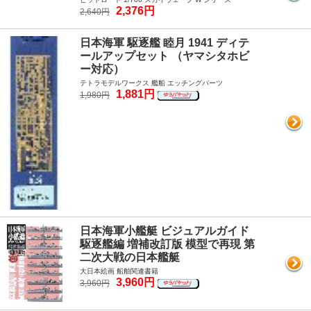
2,376円
2,640円
日本海軍 駆逐艦 睦月 1941 ディテ
ールアップセット （ヤマシタホビ
ー対応）
テトラモデルワークス 艦船 エッチングパーツ
1,881円
1,980円
日本海軍小艦艇 ビジュアルガイド
駆逐艦編 増補改訂版 模型で再現 第
二次大戦の日本艦艇
大日本絵画 船舶関連書籍
3,960円
3,960円