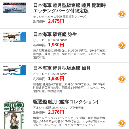
日本海軍 睦月型駆逐艦 睦月 開戦時
エッチングパーツ付限定版
ヤマシタホビー 1/700 艦艇模型シリーズ
2,475円
2,750円
日本海軍 駆逐艦 弥生
ピットロード 1/700 SPW
1,980円
2,200円
睦月型駆逐艦の3番艦 弥生を1/700で再現、1941年改装
後の姿、睦月、如月、菊月のデカール付、フルハル、WL
選択可能
日本海軍 睦月型駆逐艦 如月
ピットロード 1/700 SPW
1,980円
2,200円
駆逐艦 睦月型の2番艦、如月を1/700で再現、1930時の
性能改善工事後の姿、同系艦3隻製作可、フルハル、WL
選択可能、甲標的付属
駆逐艦 睦月 (艦隊コレクション)
アオシマ 艦隊コレクション プラモデル
2,376円
2,640円
艦隊コレクションバージョンとして登場、睦月型駆逐艦
睦月の1941年次の姿を1/700で再現、エッチグ製ネーム
プレートやシール、キャラクターカードをセット