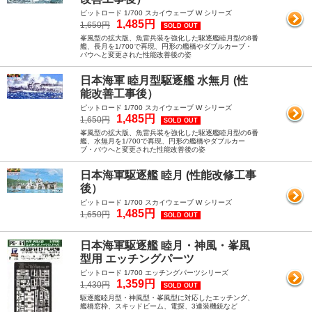
ピットロード 1/700 スカイウェーブ W シリーズ
1,485円
1,650円
SOLD OUT
峯風型の拡大版、魚雷兵装を強化した駆逐艦睦月型の8番
艦、長月を1/700で再現、円形の艦橋やダブルカーブ・
バウへと変更された性能改善後の姿
日本海軍 睦月型駆逐艦 水無月 (性
能改善工事後）
ピットロード 1/700 スカイウェーブ W シリーズ
1,485円
1,650円
SOLD OUT
峯風型の拡大版、魚雷兵装を強化した駆逐艦睦月型の6番
艦、水無月を1/700で再現、円形の艦橋やダブルカー
ブ・バウへと変更された性能改善後の姿
日本海軍駆逐艦 睦月 (性能改修工事
後）
ピットロード 1/700 スカイウェーブ W シリーズ
1,485円
1,650円
SOLD OUT
日本海軍駆逐艦 睦月・神風・峯風
型用 エッチングパーツ
ピットロード 1/700 エッチングパーツシリーズ
1,359円
1,430円
SOLD OUT
駆逐艦睦月型・神風型・峯風型に対応したエッチング、
艦橋窓枠、スキッドビーム、電探、3連装機銃など