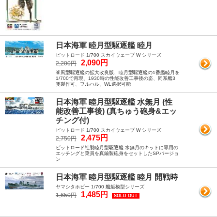
日本海軍 睦月型駆逐艦 睦月
ピットロード 1/700 スカイウェーブ W シリーズ
2,090円
2,200円
峯風型駆逐艦の拡大改良版、睦月型駆逐艦の1番艦睦月を
1/700で再現、1930時の性能改善工事後の姿、同系艦3
隻製作可、フルハル、WL選択可能
日本海軍 睦月型駆逐艦 水無月 (性
能改善工事後) (真ちゅう砲身&エッ
チング付)
ピットロード 1/700 スカイウェーブ W シリーズ
2,475円
2,750円
ピットロード社製睦月型駆逐艦 水無月のキットに専用の
エッチングと乗員を真鍮製砲身をセットしたSPバージョ
ン
日本海軍 睦月型駆逐艦 睦月 開戦時
ヤマシタホビー 1/700 艦艇模型シリーズ
1,485円
1,650円
SOLD OUT