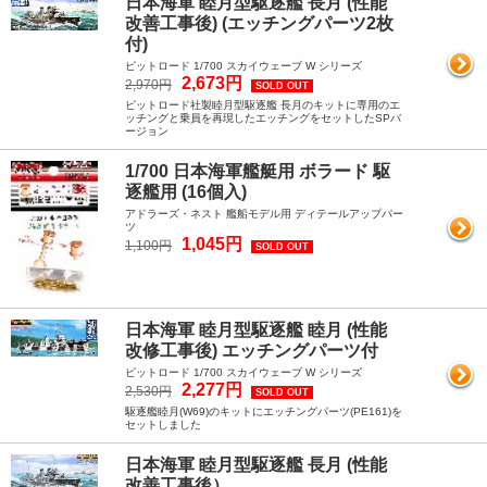
日本海軍 睦月型駆逐艦 長月 (性能
改善工事後) (エッチングパーツ2枚
付)
ピットロード 1/700 スカイウェーブ W シリーズ
2,673円
2,970円
SOLD OUT
ピットロード社製睦月型駆逐艦 長月のキットに専用のエ
ッチングと乗員を再現したエッチングをセットしたSPバ
ージョン
1/700 日本海軍艦艇用 ボラード 駆
逐艦用 (16個入)
アドラーズ・ネスト 艦船モデル用 ディテールアップパー
ツ
1,045円
1,100円
SOLD OUT
日本海軍 睦月型駆逐艦 睦月 (性能
改修工事後) エッチングパーツ付
ピットロード 1/700 スカイウェーブ W シリーズ
2,277円
2,530円
SOLD OUT
駆逐艦睦月(W69)のキットにエッチングパーツ(PE161)を
セットしました
日本海軍 睦月型駆逐艦 長月 (性能
改善工事後）