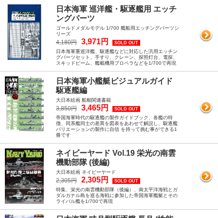
日本海軍 巡洋艦・駆逐艦用 エッチ
ングパーツ
ゴールドメダルモデル 1/700 艦船用エッチングパーツシ
リーズ
3,971円
4,180円
SOLD OUT
日本海軍重巡洋艦、駆逐艦などに対応した汎用エッチン
グパーツセット、手すり、クレーン、探照灯台、電探、
スキッドビーム、艦載機用プロペラなどを1/700で再現
日本海軍小艦艇ビジュアルガイド
駆逐艦編
大日本絵画 船舶関連書籍
3,465円
3,850円
SOLD OUT
帝国海軍時代の駆逐艦の製作ガイドブック、各艦の特
徴、同系艦同士の差異を図表をあわせて解説し、駆逐艦
バリエーションの製作に自信 を持って挑む事ができる1
冊です
ネイビーヤード Vol.19 栄光の南雲
機動部隊 (後編)
大日本絵画 ネイビーヤード
2,305円
2,305円
SOLD OUT
特集、栄光の南雲機動部隊（後編）、南太平洋海戦とガ
ダルカナル島を巡る海戦に参加した帝国海軍艦艇とその
ライバル艦を1/700で再現