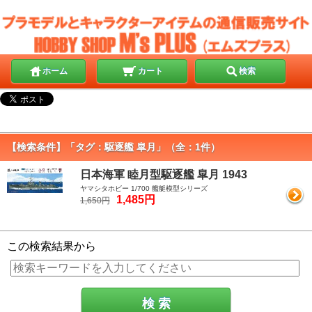
ホーム
カート
検索
【検索条件】「タグ：駆逐艦 皐月」（全：1件）
日本海軍 睦月型駆逐艦 皐月 1943
ヤマシタホビー 1/700 艦艇模型シリーズ
1,485円
1,650円
この検索結果から